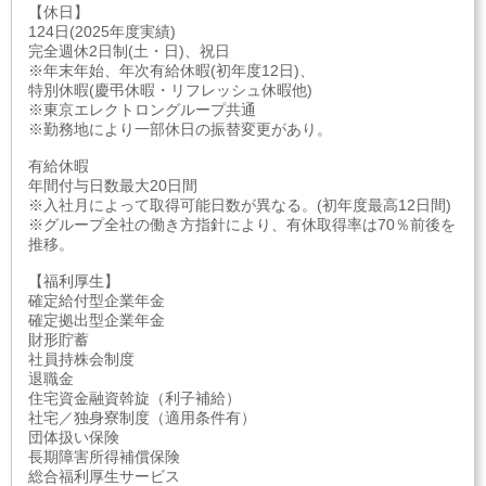
【休日】
124日(2025年度実績)
完全週休2日制(土・日)、祝日
※年末年始、年次有給休暇(初年度12日)、
特別休暇(慶弔休暇・リフレッシュ休暇他)
※東京エレクトロングループ共通
※勤務地により一部休日の振替変更があり。
有給休暇
年間付与日数最大20日間
※入社月によって取得可能日数が異なる。(初年度最高12日間)
※グループ全社の働き方指針により、有休取得率は70％前後を
推移。
【福利厚生】
確定給付型企業年金
確定拠出型企業年金
財形貯蓄
社員持株会制度
退職金
住宅資金融資斡旋（利子補給）
社宅／独身寮制度（適用条件有）
団体扱い保険
長期障害所得補償保険
総合福利厚生サービス