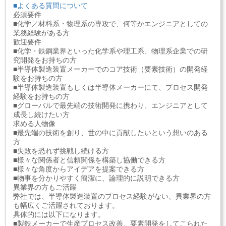
■よくある質問について
必須要件
■化学／材料系・物理系の専攻で、何等かエンジニアとしての
業務経験がある方
歓迎要件
■化学・鉄鋼業界といった化学系や理工系、物理系企業での研
究開発をお持ちの方
■半導体製造装置メーカーでのコア技術（要素技術）の開発経
験をお持ちの方
■半導体製造装置もしくは半導体メーカーにて、プロセス開発
経験をお持ちの方
■グローバルで最先端の技術開発に携わり、エンジニアとして
成長し続けたい方
求める人物像
■最先端の技術を創り、世の中に貢献したいという想いのある
方
■失敗を恐れず挑戦し続ける方
■様々な関係者と信頼関係を構築し協働できる方
■様々な角度からアイデアを提案できる方
■物事を分かりやすく簡潔に、論理的に説明できる方
異業界の方もご活躍
弊社では、半導体製造装置のプロセス経験がない、異業界の方
も幅広くご活躍されております。
具体的には以下になります。
■製鉄メーカーで生産プロセス改善、要素開発をしてこられた