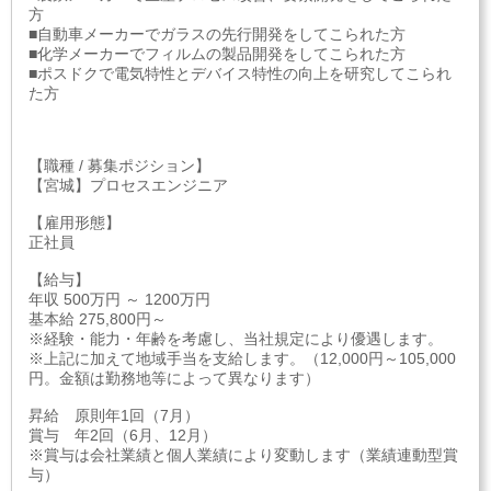
方
■自動車メーカーでガラスの先行開発をしてこられた方
■化学メーカーでフィルムの製品開発をしてこられた方
■ポスドクで電気特性とデバイス特性の向上を研究してこられ
た方
【職種 / 募集ポジション】
【宮城】プロセスエンジニア
【雇用形態】
正社員
【給与】
年収 500万円 ～ 1200万円
基本給 275,800円～
※経験・能力・年齢を考慮し、当社規定により優遇します。
※上記に加えて地域手当を支給します。（12,000円～105,000
円。金額は勤務地等によって異なります）
昇給 原則年1回（7月）
賞与 年2回（6月、12月）
※賞与は会社業績と個人業績により変動します（業績連動型賞
与）