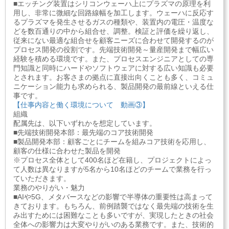
■エッチング装置はシリコンウェーハ上にプラズマの原理を利
用し、非常に微細な回路線幅を加工します。ウェーハに反応す
るプラズマを発生させるガスの種類や、装置内の電圧・温度な
どを数百通りの中から組合せ、調整。検証と評価を繰り返し、
従来にない最適な組合せを顧客ニーズに合わせて開発するのが
プロセス開発の役割です。先端技術開発～量産開発まで幅広い
経験を積める環境です。また、プロセスエンジニアとしての専
門知識と同時にハードやソフトウェアに対する広い知識も必要
とされます。お客さまの拠点に直接出向くことも多く、コミュ
ニケーション能力も求められる、製品開発の最前線といえる仕
事です。
【仕事内容と働く環境について 動画③】
組織
配属先は、以下いずれかを想定しています。
■先端技術開発本部：最先端のコア技術開発
■製品開発本部：顧客ごとにチームを組みコア技術を応用し、
顧客の仕様に合わせた製品を開発
※プロセス全体として400名ほど在籍し、プロジェクトによっ
て人数は異なりますが5名から10名ほどのチームで業務を行っ
ていただきます。
業務のやりがい・魅力
■AIや5G、メタバースなどの影響で半導体の重要性は高まって
きております。もちろん、前例踏襲ではなく最先端の技術を生
み出すためには困難なことも多いですが、実現したときの社会
全体への影響力は大変やりがいのある業務です。また、技術的