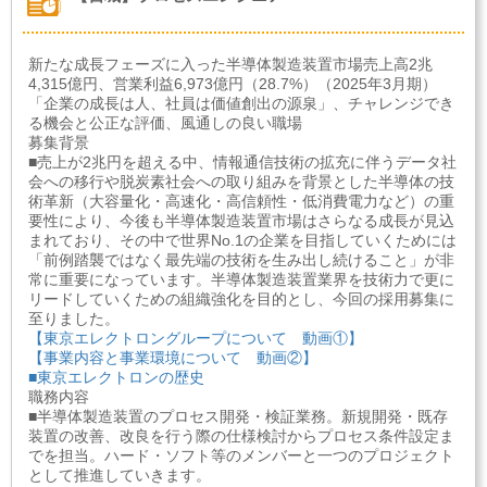
新たな成長フェーズに入った半導体製造装置市場売上高2兆
4,315億円、営業利益6,973億円（28.7%）（2025年3月期）
「企業の成長は人、社員は価値創出の源泉」、チャレンジでき
る機会と公正な評価、風通しの良い職場
募集背景
■売上が2兆円を超える中、情報通信技術の拡充に伴うデータ社
会への移行や脱炭素社会への取り組みを背景とした半導体の技
術革新（大容量化・高速化・高信頼性・低消費電力など）の重
要性により、今後も半導体製造装置市場はさらなる成長が見込
まれており、その中で世界No.1の企業を目指していくためには
「前例踏襲ではなく最先端の技術を生み出し続けること」が非
常に重要になっています。半導体製造装置業界を技術力で更に
リードしていくための組織強化を目的とし、今回の採用募集に
至りました。
【東京エレクトロングループについて 動画①】
【事業内容と事業環境について 動画②】
■東京エレクトロンの歴史
職務内容
■半導体製造装置のプロセス開発・検証業務。新規開発・既存
装置の改善、改良を行う際の仕様検討からプロセス条件設定ま
でを担当。ハード・ソフト等のメンバーと一つのプロジェクト
として推進していきます。