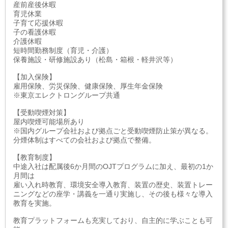
産前産後休暇
育児休業
子育て応援休暇
子の看護休暇
介護休暇
短時間勤務制度（育児・介護）
保養施設・研修施設あり（松島・箱根・軽井沢等）
【加入保険】
雇用保険、労災保険、健康保険、厚生年金保険
※東京エレクトロングループ共通
【受動喫煙対策】
屋内喫煙可能場所あり
※国内グループ会社および拠点ごと受動喫煙防止策が異なる。
分煙体制はすべての会社および拠点で整備。
【教育制度】
中途入社は配属後6か月間のOJTプログラムに加え、最初の1か
月間は
雇い入れ時教育、環境安全導入教育、装置の歴史、装置トレー
ニングなどの座学・講義を一通り実施し、その後も様々な導入
教育を実施。
教育プラットフォームも充実しており、自主的に学ぶことも可