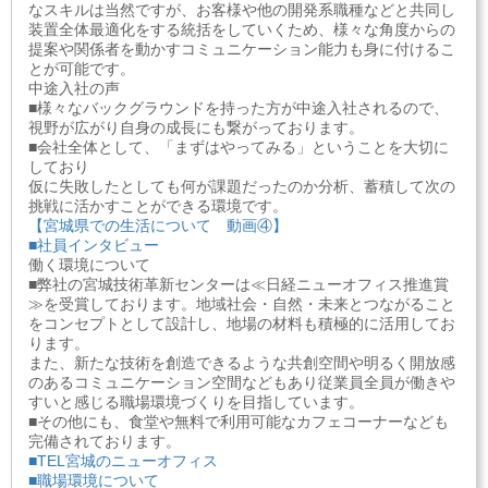
なスキルは当然ですが、お客様や他の開発系職種などと共同し
装置全体最適化をする統括をしていくため、様々な角度からの
提案や関係者を動かすコミュニケーション能力も身に付けるこ
とが可能です。
中途入社の声
■様々なバックグラウンドを持った方が中途入社されるので、
視野が広がり自身の成長にも繋がっております。
■会社全体として、「まずはやってみる」ということを大切に
しており
仮に失敗したとしても何が課題だったのか分析、蓄積して次の
挑戦に活かすことができる環境です。
【宮城県での生活について 動画④】
■社員インタビュー
働く環境について
■弊社の宮城技術革新センターは≪日経ニューオフィス推進賞
≫を受賞しております。地域社会・自然・未来とつながること
をコンセプトとして設計し、地場の材料も積極的に活用してお
ります。
また、新たな技術を創造できるような共創空間や明るく開放感
のあるコミュニケーション空間などもあり従業員全員が働きや
すいと感じる職場環境づくりを目指しています。
■その他にも、食堂や無料で利用可能なカフェコーナーなども
完備されております。
■TEL宮城のニューオフィス
■職場環境について