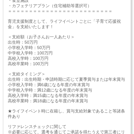
・食堂施設
・カフェテリアプラン（住宅補助等選択可）
＝＝＝＝＝＝＝＝＝＝＝＝＝＝＝＝＝＝＝＝＝＝＝＝＝
育児支援制度として、ライフイベントごとに「子育て応援祝
金」を支給いたします！
＜支給額（お子さんお一人あたり＞
出生時：50万円
小学校入学時：50万円
中学校入学時：100万円
高校入学時：100万円
高校卒業時：100万円
＜支給タイミング＞
出生時：出生時期・申請時期に応じて夏季賞与または年末賞与
小学校入学時：満6歳になる年度の年末賞与
中学校入学時：満12歳になる年度の年末賞与
高校入学時：満15歳になる年度の年末賞与
高校卒業時：満18歳になる年度の年末賞与
★ライフイベント時に在籍し、賞与支給対象であること等諸条
件あり
リファレンスチェックに関して
※必要に応じて、選考を通じてご承諾を得たうえで第三者にリ