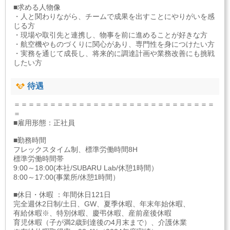
■求める人物像
・人と関わりながら、チームで成果を出すことにやりがいを感
じる方
・現場や取引先と連携し、物事を前に進めることが好きな方
・航空機やものづくりに関心があり、専門性を身につけたい方
・実務を通じて成長し、将来的に調達計画や業務改善にも挑戦
したい方
待遇
＝＝＝＝＝＝＝＝＝＝＝＝＝＝＝＝＝＝＝＝＝＝＝＝＝＝＝＝
＝
■雇用形態：正社員
■勤務時間
フレックスタイム制、標準労働時間8H
標準労働時間帯
9:00～18:00(本社/SUBARU Lab/休憩1時間）
8:00～17:00(事業所/休憩1時間）
■休日・休暇 ：年間休日121日
完全週休2日制/土日、GW、夏季休暇、年末年始休暇、
有給休暇※、特別休暇、慶弔休暇、産前産後休暇
育児休暇（子が満2歳到達後の4月末まで）、介護休業