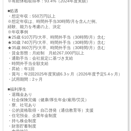
※有給休暇取得率：93.4%（2024年度実績）
■処遇
・想定年収：550万円以上
※想定年収は、時間外手当30時間/月を含んだ例。
経験、能力を考慮の上、決定
※年収事例
★25歳 610万円/大卒、時間外手当（30時間/月）含む
★30歳 740万円/大卒、時間外手当（30時間/月）含む
★35歳 860万円/大卒、時間外手当（30時間/月）含む
・賃金形態：月給制 月給267,000円以上
・通勤手当：会社規定に基づき支給
・時間外手当全額支給
・昇給：年1回
・賞与：年2回2025年度実績6.3ヶ月（2026年度予定5.4ヶ月）
・試用期間：2ヶ月
■福利厚生
・退職金あり
・社会保険完備（健康/厚生年金/雇用/労災）
・寮、社宅あり
・公的資格取得・自己啓発（通信教育等）支援
・住宅預金、企業年金制度
・持ち株会制度
・財形貯蓄制度