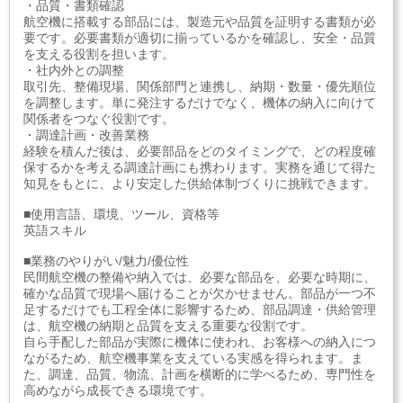
・品質・書類確認
航空機に搭載する部品には、製造元や品質を証明する書類が必
要です。必要書類が適切に揃っているかを確認し、安全・品質
を支える役割を担います。
・社内外との調整
取引先、整備現場、関係部門と連携し、納期・数量・優先順位
を調整します。単に発注するだけでなく、機体の納入に向けて
関係者をつなぐ役割です。
・調達計画・改善業務
経験を積んだ後は、必要部品をどのタイミングで、どの程度確
保するかを考える調達計画にも携わります。実務を通じて得た
知見をもとに、より安定した供給体制づくりに挑戦できます。
■使用言語、環境、ツール、資格等
英語スキル
■業務のやりがい/魅力/優位性
民間航空機の整備や納入では、必要な部品を、必要な時期に、
確かな品質で現場へ届けることが欠かせません。部品が一つ不
足するだけでも工程全体に影響するため、部品調達・供給管理
は、航空機の納期と品質を支える重要な役割です。
自ら手配した部品が実際に機体に使われ、お客様への納入につ
ながるため、航空機事業を支えている実感を得られます。ま
た、調達、品質、物流、計画を横断的に学べるため、専門性を
高めながら成長できる環境です。