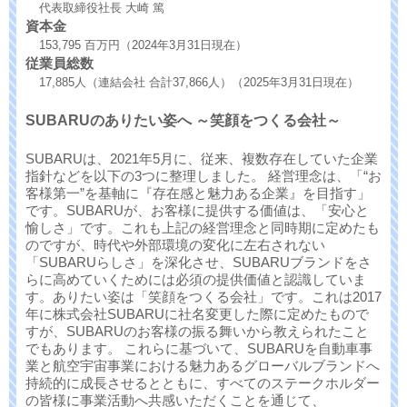
代表取締役社長 大崎 篤
資本金
153,795 百万円（2024年3月31日現在）
従業員総数
17,885人（連結会社 合計37,866人）（2025年3月31日現在）
SUBARUのありたい姿へ ～笑顔をつくる会社～
SUBARUは、2021年5月に、従来、複数存在していた企業
指針などを以下の3つに整理しました。 経営理念は、「“お
客様第一”を基軸に『存在感と魅力ある企業』を目指す」
です。SUBARUが、お客様に提供する価値は、「安心と
愉しさ」です。これも上記の経営理念と同時期に定めたも
のですが、時代や外部環境の変化に左右されない
「SUBARUらしさ」を深化させ、SUBARUブランドをさ
らに高めていくためには必須の提供価値と認識していま
す。ありたい姿は「笑顔をつくる会社」です。これは2017
年に株式会社SUBARUに社名変更した際に定めたもので
すが、SUBARUのお客様の振る舞いから教えられたこと
でもあります。 これらに基づいて、SUBARUを自動車事
業と航空宇宙事業における魅力あるグローバルブランドへ
持続的に成長させるとともに、すべてのステークホルダー
の皆様に事業活動へ共感いただくことを通じて、