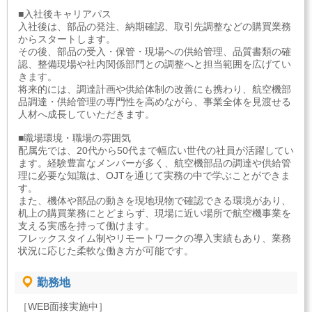
■入社後キャリアパス
入社後は、部品の発注、納期確認、取引先調整などの購買業務
からスタートします。
その後、部品の受入・保管・現場への供給管理、品質書類の確
認、整備現場や社内関係部門との調整へと担当範囲を広げてい
きます。
将来的には、調達計画や供給体制の改善にも携わり、航空機部
品調達・供給管理の専門性を高めながら、事業全体を見渡せる
人材へ成長していただきます。
■職場環境・職場の雰囲気
配属先では、20代から50代まで幅広い世代の社員が活躍してい
ます。経験豊富なメンバーが多く、航空機部品の調達や供給管
理に必要な知識は、OJTを通じて実務の中で学ぶことができま
す。
また、機体や部品の動きを現地現物で確認できる環境があり、
机上の購買業務にとどまらず、現場に近い場所で航空機事業を
支える実感を持って働けます。
フレックスタイム制やリモートワークの導入実績もあり、業務
状況に応じた柔軟な働き方が可能です。
勤務地
［WEB面接実施中］