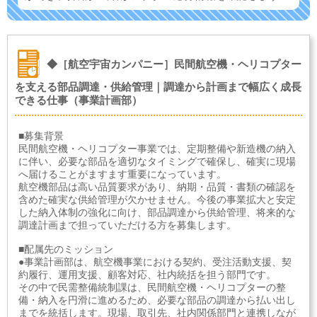
◆［航空宇宙カンパニー］民間航空機・ヘリコプター
を支える部品調達・供給管理｜調達から計画まで幅広く成長
できる仕事（事業計画部）
■募集背景
民間航空機・ヘリコプター事業では、定期整備や新造機の納入
に伴い、必要な部品を適切なタイミングで確保し、確実に現場
へ届けることがますます重要になっています。
航空機部品は高い品質要求があり、納期・品質・書類の確認を
含めた確実な供給管理が欠かせません。今後の事業拡大と安定
した納入体制の強化に向け、部品調達から供給管理、将来的な
調達計画まで担っていただける方を募集します。
■配属先のミッション
●事業計画部は、航空機事業における契約、受注活動支援、契
約履行、運用支援、顧客対応、社内統括を担う部門です。
その中で民需整備統制課は、民間航空機・ヘリコプターの整
備・納入を円滑に進めるため、必要な部品の調達から払い出し
までを統括します。現場、取引先、社内関係部門と連携しなが