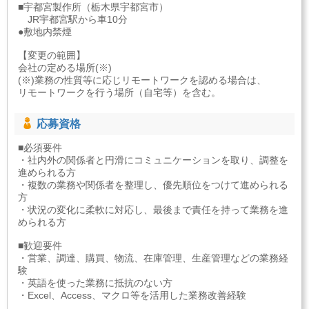
■宇都宮製作所（栃木県宇都宮市）
JR宇都宮駅から車10分
●敷地内禁煙
【変更の範囲】
会社の定める場所(※)
(※)業務の性質等に応じリモートワークを認める場合は、
リモートワークを行う場所（自宅等）を含む。
応募資格
■必須要件
・社内外の関係者と円滑にコミュニケーションを取り、調整を
進められる方
・複数の業務や関係者を整理し、優先順位をつけて進められる
方
・状況の変化に柔軟に対応し、最後まで責任を持って業務を進
められる方
■歓迎要件
・営業、調達、購買、物流、在庫管理、生産管理などの業務経
験
・英語を使った業務に抵抗のない方
・Excel、Access、マクロ等を活用した業務改善経験