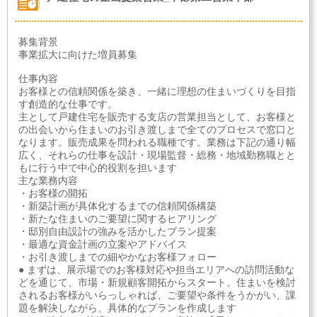
募集背景
事業拡大に向けた増員募集
仕事内容
お客様との信頼関係を築き、一緒に理想の住まいづくりを目指
す創造的な仕事です。
主として戸建住宅を販売する支店の営業担当として、お客様と
の出会いから住まいのお引き渡しまで全てのプロセスで窓口と
なります。販売成果を問われる職種です。業務は下記の通り幅
広く、それらの仕事を設計・現場監督・総務・地域勤務職とと
もに行う中で中心的役割を担います
主な業務内容
・お客様の開拓
・新築計画が具体化するまでの信頼関係構築
・新たな住まいのご要望に関するヒアリング
・邸別自由設計の強みを活かしたプラン提案
・最適な資金計画の立案やアドバイス
・お引き渡しまでの細やかなお客様フォロー
● まずは、展示場でのお客様対応や担当エリアへの訪問活動な
どを通じて、市場・新規顧客開拓からスタート。住まいを検討
されるお客様がいらっしゃれば、ご要望や条件をうかがい、課
題を解決しながら、具体的なプランを作成します