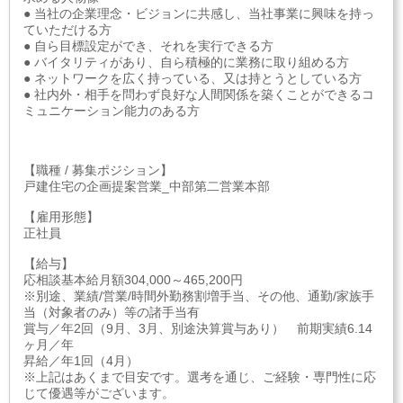
● 当社の企業理念・ビジョンに共感し、当社事業に興味を持っ
ていただける方
● 自ら目標設定ができ、それを実行できる方
● バイタリティがあり、自ら積極的に業務に取り組める方
● ネットワークを広く持っている、又は持とうとしている方
● 社内外・相手を問わず良好な人間関係を築くことができるコ
ミュニケーション能力のある方
【職種 / 募集ポジション】
戸建住宅の企画提案営業_中部第二営業本部
【雇用形態】
正社員
【給与】
応相談基本給月額304,000～465,200円
※別途、業績/営業/時間外勤務割増手当、その他、通勤/家族手
当（対象者のみ）等の諸手当有
賞与／年2回（9月、3月、別途決算賞与あり） 前期実績6.14
ヶ月／年
昇給／年1回（4月）
※上記はあくまで目安です。選考を通じ、ご経験・専門性に応
じて優遇等がございます。