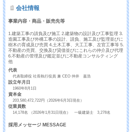
会社情報
事業内容・商品・販売先等
1.建築工事の請負及び施工 2.建築物の設計及び工事監理 3.
造園工事及び外構工事の設計、請負、施工及び監理並びに
樹木の育成及び売買 4.土木工事、大工工事、左官工事等 5.
不動産の売買、交換及び貸借並びにこれらの仲介及び代理
6.不動産の管理及び鑑定並びに不動産コンサルティング
他
代表
代表取締役 社長執行役員 兼 CEO 仲井 嘉浩
設立年月日
1960年8月1日
資本金
203,580,472,722円（2026年6月3日現在）
従業員数
14,178名 （2026年1月31日現在） 一級建築士 3,278名
採用メッセージ MESSAGE