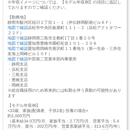
※年収イメージについては、【モデル年収例】の項目に追記し
ておりますのでご確認ください。
【勤務地】
静岡市駿河区稲川２丁目１－１（伊伝静岡駅南ビル６Ｆ）
地図で確認
浜松市中央区板屋町１１１－２（浜松アクトタワー
２２Ｆ）
地図で確認
静岡県三島市文教町1丁目１番２０号
地図で確認
愛知県豊橋市曙町松並１０１－２０６
地図で確認
愛知県岡崎市唐沢町１１番地５（第一生命・三井住
友海上岡崎ビル１０Ｆ）
地図で確認
中部第二営業本部内事業所
・静岡支店
・浜松支店
・三島支店
・豊橋支店
・岡崎支店
※総合職採用のため将来的には転勤を伴う異動の可能性があり
ます
【モデル年収例】
<33歳、家族(配偶者、子供2名) 扶養の場合>
約1,000万円
（基本給34.0万円/月、家族手当：2.7万円/月、営業手当：5.4
万円/月、賞与：202万円/年、営業系業績手当：313.6万円/年）