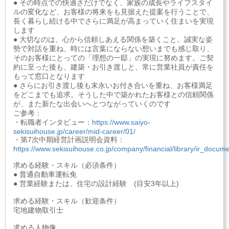
● その時点での快適さだけでなく、家族の成長やライフスタイ
ルの変化など、お客様の将来をも見据えた提案を行うことで、
長く暮らし続ける中でさらに満足が高まっていく住まいを実現
します
● 大切なのは、心から信頼しあえる関係を築くこと。誠実な姿
勢で対話を重ね、時には言葉にならない想いまでも感じ取り、
そのお客様にとっての「理想の一邸」の実現に努めます。ご契
約に至った後も、建築・お引き渡しと、常に営業社員が責任を
もって窓口となります
● さらにお引き渡し後も末永いお付き合いを重ね、お客様満足
をどこまでも追求。そうした中で築かれたお客様との信頼関係
が、また新たな出会いへとつながっていくのです
ご参考：
・転職者インタビュー：
https://www.saiyo-
sekisuihouse.jp/career/mid-career/01/
・第7次中期経営計画説明会資料：
https://www.sekisuihouse.co.jp/company/financial/library/ir_do
求める経験・スキル（必須条件）
● 普通自動車運転免
● 営業経験または、住宅の設計経験 (目安3年以上)
求める経験・スキル（歓迎条件）
宅地建物取引士
求める人物像