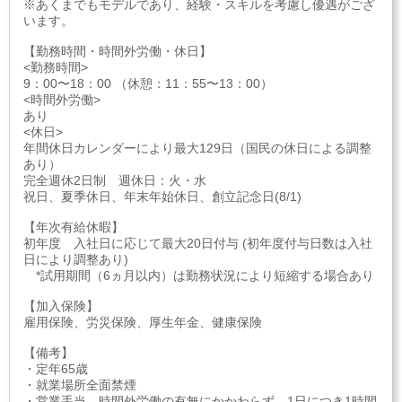
※あくまでもモデルであり、経験・スキルを考慮し優遇がござ
います。
【勤務時間・時間外労働・休日】
<勤務時間>
9：00〜18：00 （休憩：11：55〜13：00）
<時間外労働>
あり
<休日>
年間休日カレンダーにより最大129日（国民の休日による調整
あり）
完全週休2日制 週休日：火・水
祝日、夏季休日、年末年始休日、創立記念日(8/1)
【年次有給休暇】
初年度 入社日に応じて最大20日付与 (初年度付与日数は入社
日により調整あり)
*試用期間（6ヵ月以内）は勤務状況により短縮する場合あり
【加入保険】
雇用保険、労災保険、厚生年金、健康保険
【備考】
・定年65歳
・就業場所全面禁煙
・営業手当…時間外労働の有無にかかわらず、1日につき1時間