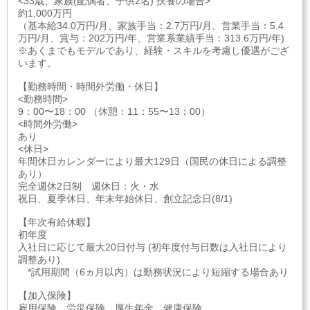
<33歳、家族(配偶者、子供2名) 扶養の場合>
約1,000万円
（基本給34.0万円/月、家族手当：2.7万円/月、営業手当：5.4
万円/月、賞与：202万円/年、営業系業績手当：313.6万円/年)
※あくまでもモデルであり、経験・スキルを考慮し優遇がござ
います。
【勤務時間・時間外労働・休日】
<勤務時間>
9：00〜18：00 （休憩：11：55〜13：00）
<時間外労働>
あり
<休日>
年間休日カレンダーにより最大129日（国民の休日による調整
あり）
完全週休2日制 週休日：火・水
祝日、夏季休日、年末年始休日、創立記念日(8/1)
【年次有給休暇】
初年度
入社日に応じて最大20日付与 (初年度付与日数は入社日により
調整あり)
*試用期間（6ヵ月以内）は勤務状況により短縮する場合あり
【加入保険】
雇用保険、労災保険、厚生年金、健康保険