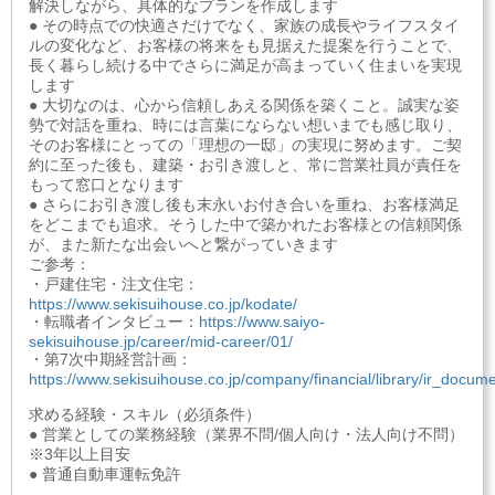
解決しながら、具体的なプランを作成します
● その時点での快適さだけでなく、家族の成長やライフスタイ
ルの変化など、お客様の将来をも見据えた提案を行うことで、
長く暮らし続ける中でさらに満足が高まっていく住まいを実現
します
● 大切なのは、心から信頼しあえる関係を築くこと。誠実な姿
勢で対話を重ね、時には言葉にならない想いまでも感じ取り、
そのお客様にとっての「理想の一邸」の実現に努めます。ご契
約に至った後も、建築・お引き渡しと、常に営業社員が責任を
もって窓口となります
● さらにお引き渡し後も末永いお付き合いを重ね、お客様満足
をどこまでも追求。そうした中で築かれたお客様との信頼関係
が、また新たな出会いへと繋がっていきます
ご参考：
・戸建住宅・注文住宅：
https://www.sekisuihouse.co.jp/kodate/
・転職者インタビュー：
https://www.saiyo-
sekisuihouse.jp/career/mid-career/01/
・第7次中期経営計画：
https://www.sekisuihouse.co.jp/company/financial/library/ir_do
求める経験・スキル（必須条件）
● 営業としての業務経験（業界不問/個人向け・法人向け不問）
※3年以上目安
● 普通自動車運転免許