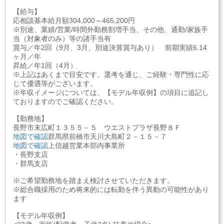
【給与】
応相談基本給月額304,000～465,200円
※別途、業績/営業/時間外勤務割増手当、その他、通勤/家族手
当（対象者のみ）等の諸手当有
賞与／年2回（9月、3月、別途決算賞与あり） 前期実績6.14
ヶ月／年
昇給／年1回（4月）
※上記はあくまで目安です。選考を通じ、ご経験・専門性に応
じて優遇等がございます。
※年収イメージについては、【モデル年収例】の項目に追記し
ておりますのでご確認ください。
【勤務地】
長野市末広町１３５５－５ ウエストプラザ長野８Ｆ
地図で確認
群馬県前橋市天川大島町２－１５－７
地図で確認
上信越営業本部内事業所
・長野支店
・群馬支店
※ご希望勤務地を踏まえ検討させていただきます。
※総合職採用のため将来的には転勤を伴う異動の可能性があり
ます
【モデル年収例】