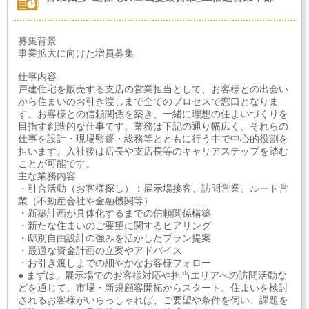
募集背景
事業拡大に向けた増員募集
仕事内容
戸建住宅を販売する支店の営業担当として、お客様との出会い
から住まいのお引き渡しまで全てのプロセスで窓口となりま
す。お客様との信頼関係を築き、一緒に理想の住まいづくりを
目指す創造的な仕事です。業務は下記の通り幅広く、それらの
仕事を設計・現場監督・総務等とともに行う中で中心的役割を
担います。入社後は店長や支店長等のキャリアステップを踏む
ことが可能です。
主な業務内容
・引合活動（お客様探し）：展示場接客、訪問営業、ルート営
業（不動産会社や金融機関等）
・新築計画が具体化するまでの信頼関係構築
・新たな住まいのご要望に関するヒアリング
・邸別自由設計の強みを活かしたプラン提案
・最適な資金計画の立案やアドバイス
・お引き渡しまでの細やかなお客様フォロー
● まずは、展示場でのお客様対応や担当エリアへの訪問活動な
どを通じて、市場・新規顧客開拓からスタート。住まいを検討
されるお客様がいらっしゃれば、ご要望や条件を伺い、課題を