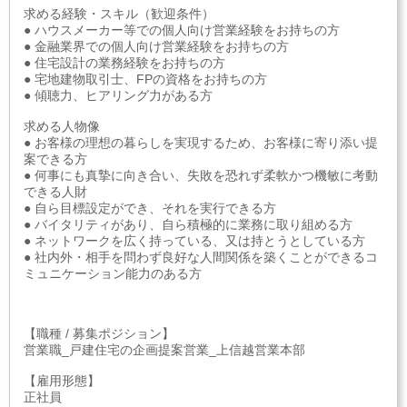
求める経験・スキル（歓迎条件）
● ハウスメーカー等での個人向け営業経験をお持ちの方
● 金融業界での個人向け営業経験をお持ちの方
● 住宅設計の業務経験をお持ちの方
● 宅地建物取引士、FPの資格をお持ちの方
● 傾聴力、ヒアリング力がある方
求める人物像
● お客様の理想の暮らしを実現するため、お客様に寄り添い提
案できる方
● 何事にも真摯に向き合い​、失敗を恐れず柔軟かつ機敏に考動
できる人財
● 自ら目標設定ができ、それを実行できる方
● バイタリティがあり、自ら積極的に業務に取り組める方
● ネットワークを広く持っている、又は持とうとしている方
● 社内外・相手を問わず良好な人間関係を築くことができるコ
ミュニケーション能力のある方
【職種 / 募集ポジション】
営業職_戸建住宅の企画提案営業_上信越営業本部
【雇用形態】
正社員