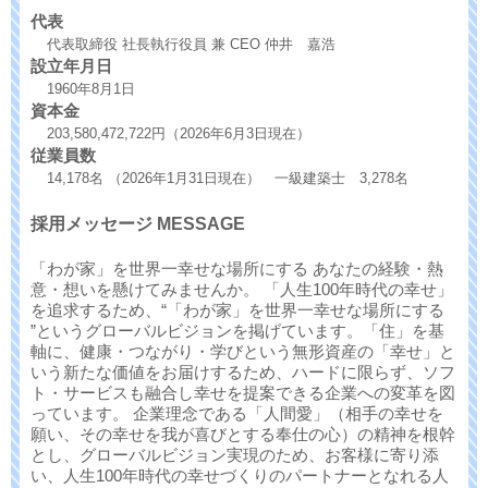
代表
代表取締役 社長執行役員 兼 CEO 仲井 嘉浩
設立年月日
1960年8月1日
資本金
203,580,472,722円（2026年6月3日現在）
従業員数
14,178名 （2026年1月31日現在） 一級建築士 3,278名
採用メッセージ MESSAGE
「わが家」を世界一幸せな場所にする あなたの経験・熱
意・想いを懸けてみませんか。 「人生100年時代の幸せ」
を追求するため、“「わが家」を世界一幸せな場所にする
”というグローバルビジョンを掲げています。「住」を基
軸に、健康・つながり・学びという無形資産の「幸せ」と
いう新たな価値をお届けするため、ハードに限らず、ソフ
ト・サービスも融合し幸せを提案できる企業への変革を図
っています。 企業理念である「人間愛」（相手の幸せを
願い、その幸せを我が喜びとする奉仕の心）の精神を根幹
とし、グローバルビジョン実現のため、お客様に寄り添
い、人生100年時代の幸せづくりのパートナーとなれる人