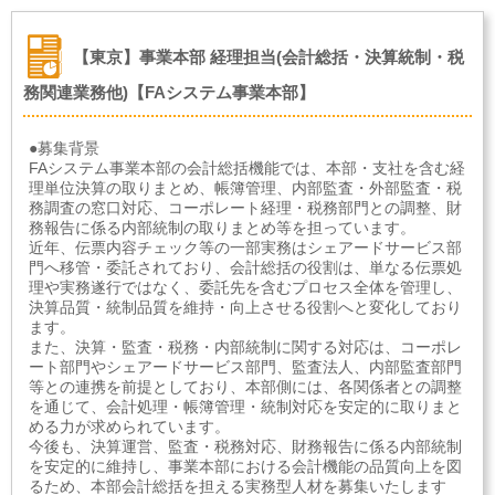
【東京】事業本部 経理担当(会計総括・決算統制・税
務関連業務他)【FAシステム事業本部】
●募集背景
FAシステム事業本部の会計総括機能では、本部・支社を含む経
理単位決算の取りまとめ、帳簿管理、内部監査・外部監査・税
務調査の窓口対応、コーポレート経理・税務部門との調整、財
務報告に係る内部統制の取りまとめ等を担っています。
近年、伝票内容チェック等の一部実務はシェアードサービス部
門へ移管・委託されており、会計総括の役割は、単なる伝票処
理や実務遂行ではなく、委託先を含むプロセス全体を管理し、
決算品質・統制品質を維持・向上させる役割へと変化しており
ます。
また、決算・監査・税務・内部統制に関する対応は、コーポレ
ート部門やシェアードサービス部門、監査法人、内部監査部門
等との連携を前提としており、本部側には、各関係者との調整
を通じて、会計処理・帳簿管理・統制対応を安定的に取りまと
める力が求められています。
今後も、決算運営、監査・税務対応、財務報告に係る内部統制
を安定的に維持し、事業本部における会計機能の品質向上を図
るため、本部会計総括を担える実務型人材を募集いたします