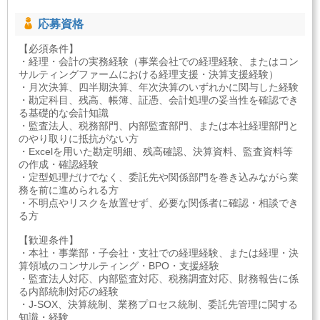
応募資格
【必須条件】
・経理・会計の実務経験（事業会社での経理経験、またはコン
サルティングファームにおける経理支援・決算支援経験）
・月次決算、四半期決算、年次決算のいずれかに関与した経験
・勘定科目、残高、帳簿、証憑、会計処理の妥当性を確認でき
る基礎的な会計知識
・監査法人、税務部門、内部監査部門、または本社経理部門と
のやり取りに抵抗がない方
・Excelを用いた勘定明細、残高確認、決算資料、監査資料等
の作成・確認経験
・定型処理だけでなく、委託先や関係部門を巻き込みながら業
務を前に進められる方
・不明点やリスクを放置せず、必要な関係者に確認・相談でき
る方
【歓迎条件】
・本社・事業部・子会社・支社での経理経験、または経理・決
算領域のコンサルティング・BPO・支援経験
・監査法人対応、内部監査対応、税務調査対応、財務報告に係
る内部統制対応の経験
・J-SOX、決算統制、業務プロセス統制、委託先管理に関する
知識・経験