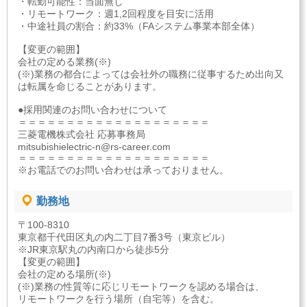
・転勤可能性：当面無し
・リモートワーク：週1,2回程度を目安に活用
・中途社員の割合：約33%（FAシステム事業本部全体）
【変更の範囲】
会社の定める業務(※)
(※)業務の都合によっては会社外の職務に従事するため出向又
は転属を命じることがあります。
●採用関連のお問い合わせについて
＝＝＝＝＝＝＝＝＝＝＝＝＝＝＝＝＝＝＝＝
三菱電機株式会社 応募事務局
mitsubishielectric-n@rs-career.com
＝＝＝＝＝＝＝＝＝＝＝＝＝＝＝＝＝＝＝＝
※お電話でのお問い合わせは承っておりません。
勤務地
〒100-8310
東京都千代田区丸の内二丁目7番3号（東京ビル）
※JR東京駅丸の内南口から徒歩5分
【変更の範囲】
会社の定める場所(※)
(※)業務の性質等に応じリモートワークを認める場合は、
リモートワークを行う場所（自宅等）を含む。