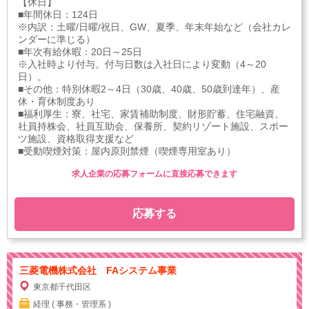
【休日】
■年間休日：124日
※内訳：土曜/日曜/祝日、GW、夏季、年末年始など（会社カレ
ンダーに準じる）
■年次有給休暇：20日～25日
※入社時より付与。付与日数は入社日により変動（4～20
日）。
■その他：特別休暇2～4日（30歳、40歳、50歳到達年）、産
休・育休制度あり
■福利厚生：寮、社宅、家賃補助制度、財形貯蓄、住宅融資、
社員持株会、社員互助会、保養所、契約リゾート施設、スポー
ツ施設、資格取得支援など
■受動喫煙対策：屋内原則禁煙（喫煙専用室あり）
求人企業の応募フォームに直接応募できます
応募する
三菱電機株式会社 FAシステム事業
東京都千代田区
経理 ( 事務・管理系 )