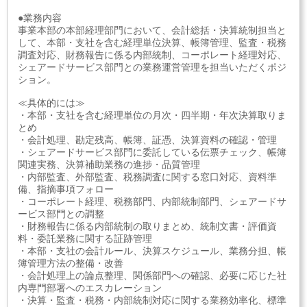
●業務内容
事業本部の本部経理部門において、会計総括・決算統制担当と
して、本部・支社を含む経理単位決算、帳簿管理、監査・税務
調査対応、財務報告に係る内部統制、コーポレート経理対応、
シェアードサービス部門との業務運営管理を担当いただくポジ
ション。
≪具体的には≫
・本部・支社を含む経理単位の月次・四半期・年次決算取りま
とめ
・会計処理、勘定残高、帳簿、証憑、決算資料の確認・管理
・シェアードサービス部門に委託している伝票チェック、帳簿
関連実務、決算補助業務の進捗・品質管理
・内部監査、外部監査、税務調査に関する窓口対応、資料準
備、指摘事項フォロー
・コーポレート経理、税務部門、内部統制部門、シェアードサ
ービス部門との調整
・財務報告に係る内部統制の取りまとめ、統制文書・評価資
料・委託業務に関する証跡管理
・本部・支社の会計ルール、決算スケジュール、業務分担、帳
簿管理方法の整備・改善
・会計処理上の論点整理、関係部門への確認、必要に応じた社
内専門部署へのエスカレーション
・決算・監査・税務・内部統制対応に関する業務効率化、標準