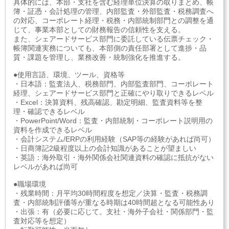
具体的には、本部・支社を含む経理単位決算の取りまとめ、帳
簿・証憑・会計処理の管理、内部監査・外部監査・税務調査へ
の対応、コーポレート経理・税務・内部統制部門との調整を通
じて、事業本部としての財務報告の信頼性を支える。
また、シェアードサービス部門に委託している伝票チェック・
帳簿関連実務についても、本部側の責任部署として進捗・品
質・課題を管理し、業務改善・統制強化を推進する。
●使用言語、環境、ツール、資格等
・日本語：監査法人、税務部門、内部監査部門、コーポレート
経理、シェアードサービス部門と正確にやり取りできるレベル
・Excel：決算資料、残高確認、勘定明細、監査資料等を整
理・確認できるレベル
・PowerPoint/Word：監査・内部統制・コーポレート説明用の
資料を作成できるレベル
・会計システム/ERPの利用経験（SAP等の経験があれば尚可）
・日商簿記2級程度以上の会計知識があることが望ましい
・英語：海外取引・海外関係会社関連資料の確認に抵抗がない
レベルがあれば尚可
●職場環境
・残業時間：月平均30時間程度を想定／決算・監査・税務調
査・内部統制評価等が重なる時期は40時間超となる可能性あり
・出張：有（必要に応じて。支社・海外子会社・関係部門・監
査対応等を想定）