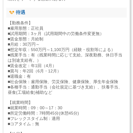
待遇
【勤務条件】
■雇用形態：正社員
■試用期間：3ヶ月（試用期間中の労働条件変更無）
■賃金形態：月給制
■月給：30万円～
■想定年収：550万円～1,100万円（経験・役割等による）
■残業手当：有（残業時間に応じて支給。深夜勤務、休日手当
は別途支給有。）
■賃金改定：年1回（4月）
■賞与：年2回（6月・12月）
■退職金：有
■社会保険：雇用保険、労災保険、健康保険、厚生年金保険
■各種手当：通勤手当（会社規定に基づき支給）、扶養手当、
昼食(工場給食)補助など
【就業時間】
■就業時間：09：00～17：30
■所定労働時間：7時間45分(休憩45分)
■フレックスタイム制：適用
■コアタイム：無