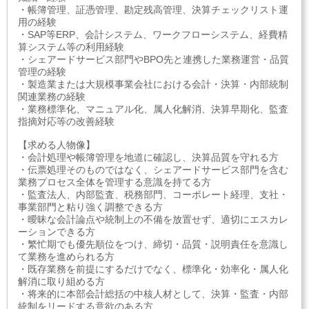
・帳簿管理、証憑管理、勘定残高管理、決算チェックリスト運
用の経験
・SAP等ERP、会計システム、ワークフローシステム、経費精
算システム等の利用経験
・シェアードサービス部門やBPO先と連携した業務運営・品質
管理の経験
・製造業または大規模事業会社における会計・決算・内部統制
関連業務の経験
・業務標準化、マニュアル化、属人化解消、決算早期化、監査
指摘対応等の改善経験
【求める人物像】
・会計処理や帳簿管理を地道に確認し、決算品質を守れる方
・伝票処理そのものではなく、シェアードサービス部門を含む
業務プロセス全体を管理する意識を持てる方
・監査法人、内部監査、税務部門、コーポレート経理、支社・
事業部門と粘り強く調整できる方
・曖昧な会計論点や統制上の不備を放置せず、適切にエスカレ
ーションできる方
・繁忙期でも優先順位をつけ、締切・品質・説明責任を意識し
て業務を進められる方
・既存業務を前提にするだけでなく、標準化・効率化・属人化
解消に取り組める方
・将来的に本部会計総括の中核人材として、決算・監査・内部
統制をリードする意欲のある方