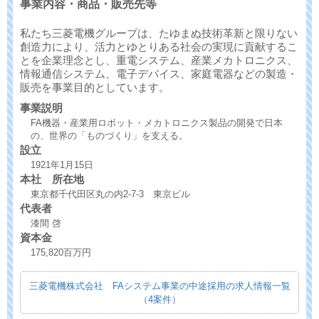
事業内容・商品・販売先等
私たち三菱電機グループは、たゆまぬ技術革新と限りない
創造力により、活力とゆとりある社会の実現に貢献するこ
とを企業理念とし、重電システム、産業メカトロニクス、
情報通信システム、電子デバイス、家庭電器などの製造・
販売を事業目的としています。
事業説明
FA機器・産業用ロボット・メカトロニクス製品の開発で日本
の、世界の「ものづくり」を支える。
設立
1921年1月15日
本社 所在地
東京都千代田区丸の内2-7-3 東京ビル
代表者
漆間 啓
資本金
175,820百万円
三菱電機株式会社 FAシステム事業の中途採用の求人情報一覧
（4案件）