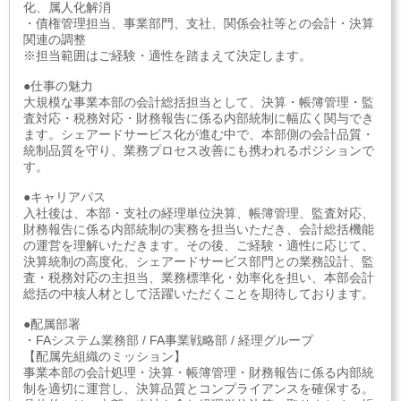
化、属人化解消
・債権管理担当、事業部門、支社、関係会社等との会計・決算
関連の調整
※担当範囲はご経験・適性を踏まえて決定します。
●仕事の魅力
大規模な事業本部の会計総括担当として、決算・帳簿管理・監
査対応・税務対応・財務報告に係る内部統制に幅広く関与でき
ます。シェアードサービス化が進む中で、本部側の会計品質・
統制品質を守り、業務プロセス改善にも携われるポジションで
す。
●キャリアパス
入社後は、本部・支社の経理単位決算、帳簿管理、監査対応、
財務報告に係る内部統制の実務を担当いただき、会計総括機能
の運営を理解いただきます。その後、ご経験・適性に応じて、
決算統制の高度化、シェアードサービス部門との業務設計、監
査・税務対応の主担当、業務標準化・効率化を担い、本部会計
総括の中核人材として活躍いただくことを期待しております。
●配属部署
・FAシステム業務部 / FA事業戦略部 / 経理グループ
【配属先組織のミッション】
事業本部の会計処理・決算・帳簿管理・財務報告に係る内部統
制を適切に運営し、決算品質とコンプライアンスを確保する。