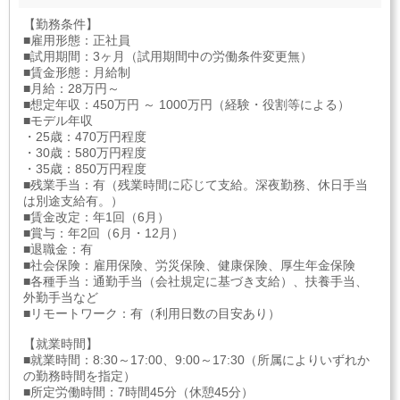
【勤務条件】
■雇用形態：正社員
■試用期間：3ヶ月（試用期間中の労働条件変更無）
■賃金形態：月給制
■月給：28万円～
■想定年収：450万円 ～ 1000万円（経験・役割等による）
■モデル年収
・25歳：470万円程度
・30歳：580万円程度
・35歳：850万円程度
■残業手当：有（残業時間に応じて支給。深夜勤務、休日手当
は別途支給有。）
■賃金改定：年1回（6月）
■賞与：年2回（6月・12月）
■退職金：有
■社会保険：雇用保険、労災保険、健康保険、厚生年金保険
■各種手当：通勤手当（会社規定に基づき支給）、扶養手当、
外勤手当など
■リモートワーク：有（利用日数の目安あり）
【就業時間】
■就業時間：8:30～17:00、9:00～17:30（所属によりいずれか
の勤務時間を指定）
■所定労働時間：7時間45分（休憩45分）