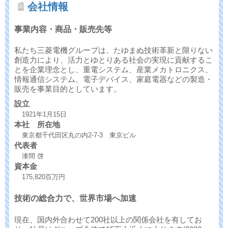
会社情報
事業内容・商品・販売先等
私たち三菱電機グループは、たゆまぬ技術革新と限りない
創造力により、活力とゆとりある社会の実現に貢献するこ
とを企業理念とし、重電システム、産業メカトロニクス、
情報通信システム、電子デバイス、家庭電器などの製造・
販売を事業目的としています。
設立
1921年1月15日
本社 所在地
東京都千代田区丸の内2-7-3 東京ビル
代表者
漆間 啓
資本金
175,820百万円
技術の総合力で、世界市場へ加速
現在、国内外合わせて200社以上の関係会社を有してお