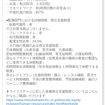
・出張：有(2回/月、2-3日/回)
・リモートワーク：有(利用日数の目安あり)
・中途社員の割合：約7%
●配属部門における詳細情報、両立支援制度
・転勤可能性：有
※入社後当面はございません。
・フレックスタイム：有
・在宅勤務勤務：有
・配電女性比率：24.5%
・その他の実績のある両立支援制度：
①休職制度（出産支援、育児休職、介護休職）
②短時間勤務制度（妊娠短時間、育児短時間、介護短時間）
③セルフサポート休暇制度（従業員自身の傷病や家族の看護な
どに使用できる休暇制度）
④時間単位休暇制度（年次有給休暇を 1 時間単位で休暇できる
制度）
⑤セレクトプラン (介護利用料・購入・レンタル補助、育児サ
ービス利用補助、子供の教育費用補助、予防接種補助、歯のク
リーニング費用補助）
▼ライフステージに応じた各種両立支援制度についてはこちら
からもご確認いただけます
https://www.mitsubishielectric.co.jp/diversity-equity-
inclusion/human-resources/index.html#workstyle