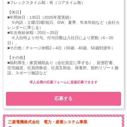
■フレックスタイム制：有（コアタイム無）
【休日】
■年間休日：135日（2025年度実績）
※内訳：土曜/日曜/祝日、GW、夏季、年末年始など（会社カ
レンダーに準じる）
■年次有給休暇：20日～25日
※入社時より付与。付与日数は入社日により変動（4～20
日）。
■その他：チャージ休暇2～4日（30歳、40歳、50歳到達年）
【その他】
■福利厚生：家賃補助あり（会社規定に準ずる）、財形貯蓄、
住宅融資、社員持株会、社員互助会、保養所、契約リゾート施
設、スポーツ施設など
求人企業の応募フォームに直接応募できます
応募する
三菱電機株式会社 電力・産業システム事業