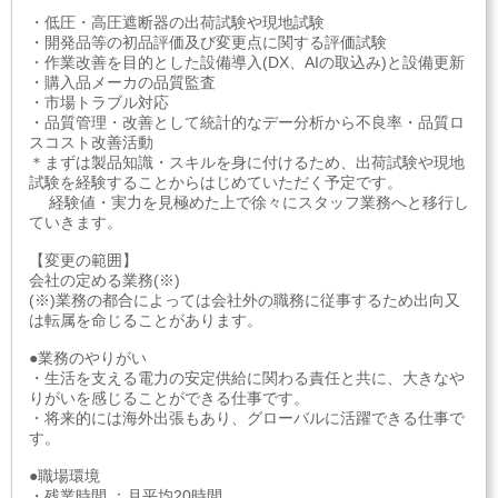
・低圧・高圧遮断器の出荷試験や現地試験
・開発品等の初品評価及び変更点に関する評価試験
・作業改善を目的とした設備導入(DX、AIの取込み)と設備更新
・購入品メーカの品質監査
・市場トラブル対応
・品質管理・改善として統計的なデー分析から不良率・品質ロ
スコスト改善活動
＊まずは製品知識・スキルを身に付けるため、出荷試験や現地
試験を経験することからはじめていただく予定です。
経験値・実力を見極めた上で徐々にスタッフ業務へと移行し
ていきます。
【変更の範囲】
会社の定める業務(※)
(※)業務の都合によっては会社外の職務に従事するため出向又
は転属を命じることがあります。
●業務のやりがい
・生活を支える電力の安定供給に関わる責任と共に、大きなや
りがいを感じることができる仕事です。
・将来的には海外出張もあり、グローバルに活躍できる仕事で
す。
●職場環境
・残業時間 ：月平均20時間