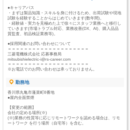
●キャリアパス
・まずは製品知識・スキルを身に付けるため、出荷試験や現地
試験を経験することからはじめていきます(数年間)。
・経験値・実力を見極めた上で徐々にスタッフ業務へと移行し
ていきます(市場トラブル対応、業務改善(DX、AI)、購入品品
質監査、初品検証業務等)。
●採用関連のお問い合わせについて
＝＝＝＝＝＝＝＝＝＝＝＝＝＝＝＝＝＝＝＝
三菱電機株式会社 応募事務局
mitsubishielectric-i@rs-career.com
＝＝＝＝＝＝＝＝＝＝＝＝＝＝＝＝＝＝＝＝
※お電話でのお問い合わせは承っておりません。
勤務地
香川県丸亀市蓬菜町8番地
●屋内全面禁煙
【変更の範囲】
会社の定める場所(※)
(※)業務の性質等に応じリモートワークを認める場合は、リモ
ートワーク を行う場所（自宅等）を含む。