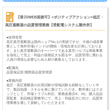
【香川/WEB面接可】<ポジティブアクション>低圧・
高圧遮断器の品質管理業務【受配電システム製作所】
●採用背景
高圧真空遮断器は国内シェアNo,1の実績ですが、今後の成長事
業として海外市場(インド)の開拓・現地生産を計画しておりま
す。また真空遮断器のキーパーツである真空バルブは単販事業
を強化して売上・利益の規模拡大を図る中、品質管理に携わる
人員の増強も必要なため人材の募集をしております。
●配属先
品質保証部 開閉器品質管理課
●業務内容
低圧・高圧遮断器の出荷試験や現地試験を経験をしていく中
で、製品知識・スキルを身に着けていただき、数年後にはスタ
ッフとして、市場トラブル対応、業務改善(DX、AI)、購入品品
質監査、初品検証業務等にて、売上・利益拡大に向け、品質管
理業務を通して貢献していただきます。