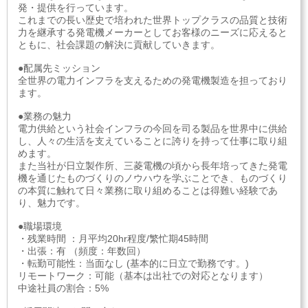
発・提供を行っています。
これまでの長い歴史で培われた世界トップクラスの品質と技術
力を継承する発電機メーカーとしてお客様のニーズに応えると
ともに、社会課題の解決に貢献していきます。
●配属先ミッション
全世界の電力インフラを支えるための発電機製造を担っており
ます。
●業務の魅力
電力供給という社会インフラの今回を司る製品を世界中に供給
し、人々の生活を支えていることに誇りを持って仕事に取り組
めます。
また当社が日立製作所、三菱電機の頃から長年培ってきた発電
機を通じたものづくりのノウハウを学ぶことでき、ものづくり
の本質に触れて日々業務に取り組めることは得難い経験であ
り、魅力です。
●職場環境
・残業時間 ：月平均20hr程度/繁忙期45時間
・出張：有 （頻度：年数回）
・転勤可能性：当面なし (基本的に日立で勤務です。)
リモートワーク：可能（基本は出社での対応となります）
中途社員の割合：5%