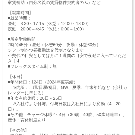
家賃補助（自分名義の賃貸物件契約者のみ）など
【就業時間】
■就業時間：
昼勤 8:30～17:15（休憩：12:00～13:00）
夜勤 20:00～4:45（休憩：0:00～1:00）
■所定労働時間
7時間45分（昼勤：休憩60分、夜勤：休憩60分）
シフト制かつ昼夜勤は交代制となります
※交代の目安としては月に１週間の目安で夜勤に入っていただ
きます
■フレックスタイム制：無
【休日】
■年間休日：124日（2024年度実績）
※内訳：土曜/日曜/祝日、GW、夏季、年末年始など（会社カ
レンダーに準じる）
■年次有給休暇：20日～25日
※入社時より付与。付与日数は入社日により変動（4～20
日）。
■その他：チャージ休暇2～4日（30歳、40歳、50歳到達年）、
産休・育休制度あり
【その他】