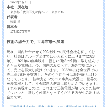
1921年1月15日
本社 所在地
東京都千代田区丸の内2-7-3 東京ビル
代表者
漆間 啓
資本金
175,820百万円
技術の総合力で、世界市場へ加速
現在、国内外合わせて200社以上の関係会社を有してお
り、社員はグループ全体で15万人近くに上ります(2023
年)。 1921年の創業以来、新しい価値の創造に取り組んで
きた三菱電機は、今、国内のみならず、海外市場におい
て、売上を拡大し続けています。 2022年には全世界での
売上高5兆円を突破し、そのうち約半分は海外売り上げと
なっています。 技術力と12のコア事業を武器に、世界の
三菱電機として、社会課題の解決に取り組んでいきます。
それを実現するのは、これまで三菱電機が培ってきた技術
ノウハウと、新しく仲間となってくださる方が生み出す総
合力です。
三菱電機株式会社 電力・産業システム事業の中途採用の求人