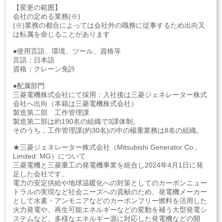
【変更の範囲】
会社の定める業務(※)
(※)業務の都合によっては会社外の職務に従事するため出向又
は転属を命じることがあります
●使用言語、環境、ツール、資格等
言語：日本語
資格：クレーン免許
●配属部門
三菱電機株式会社にて採用：入社後は三菱ジェネレーター株式
会社へ出向（本籍は三菱電機株式会社）
製造第二部 工作管理課
製造第二部は約190名の組織で3課体制。
そのうち，工作管理課(約30名)の中の楊重業務は8名の組織。
★三菱ジェネレーター株式会社（Mitsubishi Generator Co.,
Limited: MG）について
三菱電機と三菱重工の発電機事業を統合し2024年4月1日に発
足した会社です。
電力の安定供給や地球温暖化への対策としてのカーボンニュー
トラルの実現など社会ニーズへの貢献のため、発電機メーカー
として水素・アンモニアなどのカーボンフリー燃料を活用した
火力発電や、再生可能エネルギーなどの変動を補う大型発電シ
ステムなど、多様なエネルギー源に対応した発電機などの開