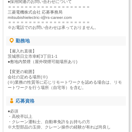
●採用関連のお問い合わせについて
＝＝＝＝＝＝＝＝＝＝＝＝＝＝＝＝＝＝＝＝
三菱電機株式会社 応募事務局
mitsubishielectric-i@rs-career.com
＝＝＝＝＝＝＝＝＝＝＝＝＝＝＝＝＝＝＝＝
※お電話でのお問い合わせは承っておりません。
勤務地
【雇入れ直後】
茨城県日立市幸町3丁目1-1
●敷地内禁煙（屋外喫煙可能場所あり)
【変更の範囲】
会社の定める場所(※)
(※)業務の性質等に応じリモートワークを認める場合は、リモ
ートワークを行う場所（自宅等）を含む。
応募資格
●必須
・高校卒以上
・クレーン運転士、自動車免許をお持ちの方
※大型部品の玉掛、クレーン操作の経験が有れば尚良し