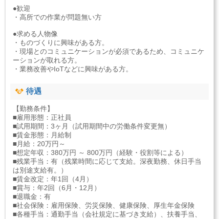
●歓迎
・高所での作業が問題無い方
●求める人物像
・ものづくりに興味がある方。
・現場とのコミュニケーションが必須であるため、コミュニケ
ーションが取れる方。
・業務改善やIoTなどに興味がある方。
待遇
【勤務条件】
■雇用形態：正社員
■試用期間：3ヶ月（試用期間中の労働条件変更無）
■賃金形態：月給制
■月給：20万円～
■想定年収：380万円 ～ 800万円（経験・役割等による）
■残業手当：有（残業時間に応じて支給。深夜勤務、休日手当
は別途支給有。）
■賃金改定：年1回（4月）
■賞与：年2回（6月・12月）
■退職金：有
■社会保険：雇用保険、労災保険、健康保険、厚生年金保険
■各種手当：通勤手当（会社規定に基づき支給）、扶養手当、