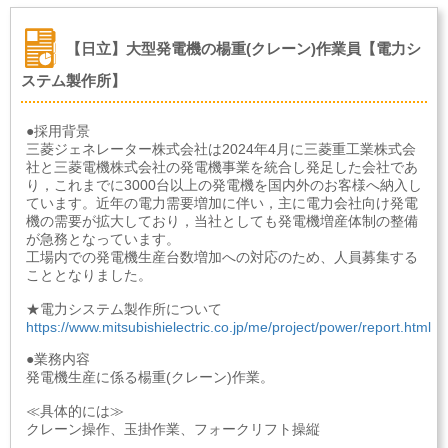
【日立】大型発電機の楊重(クレーン)作業員【電力シ
ステム製作所】
●採用背景
三菱ジェネレーター株式会社は2024年4月に三菱重工業株式会
社と三菱電機株式会社の発電機事業を統合し発足した会社であ
り，これまでに3000台以上の発電機を国内外のお客様へ納入し
ています。近年の電力需要増加に伴い，主に電力会社向け発電
機の需要が拡大しており，当社としても発電機増産体制の整備
が急務となっています。
工場内での発電機生産台数増加への対応のため、人員募集する
こととなりました。
★電力システム製作所について
https://www.mitsubishielectric.co.jp/me/project/power/report.html
●業務内容
発電機生産に係る楊重(クレーン)作業。
≪具体的には≫
クレーン操作、玉掛作業、フォークリフト操縦