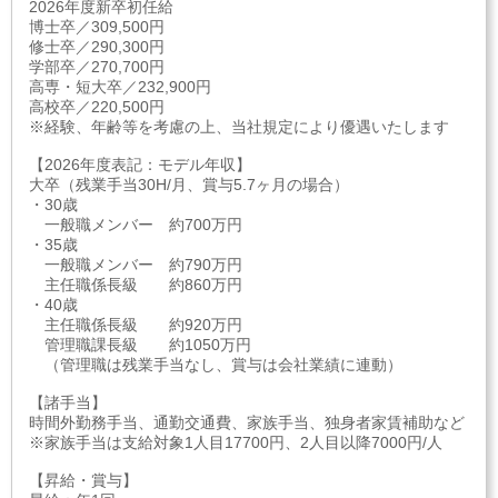
2026年度新卒初任給
博士卒／309,500円
修士卒／290,300円
学部卒／270,700円
高専・短大卒／232,900円
高校卒／220,500円
※経験、年齢等を考慮の上、当社規定により優遇いたします
【2026年度表記：モデル年収】
大卒（残業手当30H/月、賞与5.7ヶ月の場合）
・30歳
一般職メンバー 約700万円
・35歳
一般職メンバー 約790万円
主任職係長級 約860万円
・40歳
主任職係長級 約920万円
管理職課長級 約1050万円
（管理職は残業手当なし、賞与は会社業績に連動）
【諸手当】
時間外勤務手当、通勤交通費、家族手当、独身者家賃補助など
※家族手当は支給対象1人目17700円、2人目以降7000円/人
【昇給・賞与】