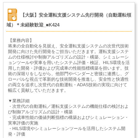
【大阪】安全運転支援システム先行開発（自動運転領
域）＊未経験歓迎_■K424
【業務内容】
将来の全自動化を見据え、安全運転支援システムの次世代技術
開発に向けた先行開発をご担当いただきます。運転支援システ
ムの仕様検討や制御アルゴリズムの設計・構築、シミュレーシ
ョンツールや実車を用いたシステム評価・検証、HILS環境を活
用した開発・評価および完成車の性能指標構築を担います。技
術の深堀りをしながら、他部門やベンダーと密接に連携し、グ
ローバルな視点で革新的な技術開発を推進し、安全性と快適性
の両立を追求し次世代の自動運転・ADAS技術の実現に向けて
幅広く貢献していただきます。
▼業務詳細
・次世代の自動運転／運転支援システムの機能仕様の検討およ
び制御アルゴリズムの設計・構築
・完成車性能の価値判断指標の構築およびシミュレーション・
実車評価の実施
・HILS環境やシミュレーションツールを活用したシステム開
発・評価