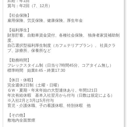
昇給：年1回
賞与：年2回（7、12月）
【社会保険】
雇用保険、労災保険、健康保険、厚生年金
【福利厚生】
財形貯蓄、自動車資金貸付、各種社会保険、 独身者家賃補助制
度、
自己選択型福利厚生制度（カフェテリアプラン）、 社員クラ
ブ、診療所、保養所など
【勤務時間】
フレックスタイム制（日当り7時間45分、コアタイム無し）
標準時間 始業8:45－終業17:30
【休日・休暇】
完全週休2日制（土曜・日曜）
ＧＷ・夏期・年末年始の大型連休あり、年間121日
年次有給休暇 基本入社翌月から付与（日数は規定による）
※入社2月と3月は5月付与
育児・介護休職、子の看護休暇、特別休暇 他
【その他】
敷地内全面禁煙