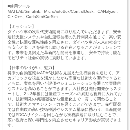
■使用ツール
MATLAB/Simulink、MicroAutoBox/ControlDesk、CANalyzer、
C・C++、CarlaSim/CarSim
【ミッション】
ダイハツ車の次世代技術開発に取り組んでいただきます。安全
運転支援システムや自動運転技術の先行開発を通じて、高い安
全性と快適な運転性能を両立させ、ダイハツ車が未来の社会で
も安心と楽しさを提供し続ける存在となることがミッションで
す。未来を見据えた革新的な開発を推進し、安全で持続可能な
モビリティ社会の実現に貢献していきます。
【仕事のやりがい、魅力】
将来の自動運転やADAS技術を見据えた先行開発を通じて、ア
カデミックな視点を活かしながら高度な技術力を習得できると
ともに、実車を用いた評価やシミュレーションを通じて実践的
なスキルを高めることができます。入社後は先行開発からスタ
ートし、2～3年後には量産フェーズへの異動も視野に入れてお
り、技術開発の初期段階から量産化まで一貫して関わること
で、技術力とマネジメント力を磨くことができます。先行開発
では自由度の高い技術検討やシステム構築に携わり、量産開発
ではPDCAサイクルを回しながら実務課題に取り組むことで、
広い視野と深い専門性を両立させたキャリア形成が実現できま
す。