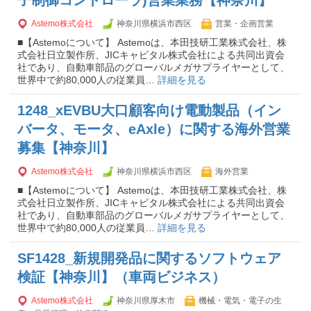
子制御コントローラ)営業業務【神奈川】
Astemo株式会社
神奈川県横浜市西区
営業・企画営業
■【Astemoについて】 Astemoは、本田技研工業株式会社、株
式会社日立製作所、JICキャピタル株式会社による共同出資会
社であり、自動車部品のグローバルメガサプライヤーとして、
世界中で約80,000人の従業員…
詳細を見る
1248_xEVBU大口顧客向け電動製品（イン
バータ、モータ、eAxle）に関する海外営業
募集【神奈川】
Astemo株式会社
神奈川県横浜市西区
海外営業
■【Astemoについて】 Astemoは、本田技研工業株式会社、株
式会社日立製作所、JICキャピタル株式会社による共同出資会
社であり、自動車部品のグローバルメガサプライヤーとして、
世界中で約80,000人の従業員…
詳細を見る
SF1428_新規開発品に関するソフトウェア
検証【神奈川】（車両ビジネス）
Astemo株式会社
神奈川県厚木市
機械・電気・電子の生