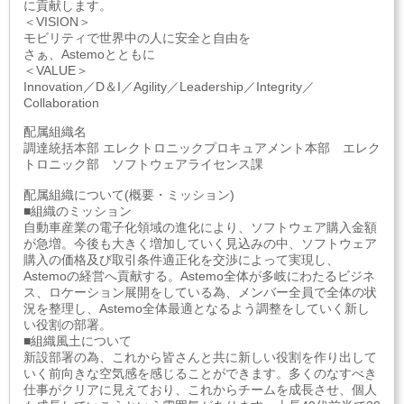
に貢献します。
＜VISION＞
モビリティで世界中の人に安全と自由を
さぁ、Astemoとともに
＜VALUE＞
Innovation／D＆I／Agility／Leadership／Integrity／
Collaboration
配属組織名
調達統括本部 エレクトロニックプロキュアメント本部 エレク
トロニック部 ソフトウェアライセンス課
配属組織について(概要・ミッション)
■組織のミッション
自動車産業の電子化領域の進化により、ソフトウェア購入金額
が急増。今後も大きく増加していく見込みの中、ソフトウェア
購入の価格及び取引条件適正化を交渉によって実現し、
Astemoの経営へ貢献する。Astemo全体が多岐にわたるビジネ
ス、ロケーション展開をしている為、メンバー全員で全体の状
況を整理し、Astemo全体最適となるよう調整をしていく新し
い役割の部署。
■組織風土について
新設部署の為、これから皆さんと共に新しい役割を作り出して
いく前向きな空気感を感じることができます。多くのなすべき
仕事がクリアに見えており、これからチームを成長させ、個人