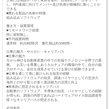
上長には相談レベルで業務を進め、自発的にチームをリード
し、KPI達成に向けてメンバー及び自身が積極的に動くことが
できる
■携わる製品の名称や特徴
組み込みソフトウェア
働き方・就業環境
■リモートワーク頻度
特に規制無し。
■平均残業時間
通常時 約20時間/月 繁忙期は約30時間～
仕事の魅力・やりがい・キャリアパス
■仕事の魅力
今から伸びる自動車産業の中での先端テクノロジー分野での業
務。 お互いを尊重しあうカルチュアの職場の中で、自分の能
力やチーム、会社を成長させていける喜びが経験できます。
■仕事を通じて身に着けられる知見や経験
組み込みソフトウェアの知見 調達バイヤーとしての交渉力
海外とのやり取りが多く英語能力の活用と向上
■将来的に想定されるキャリアパス
自動車のソフトウェア、半導体の知見、バイヤーとしての経験
が得られ、調達の内部であればハードウェアやメカ部品調達等
様々なキャリアパスが想定される。
必須条件