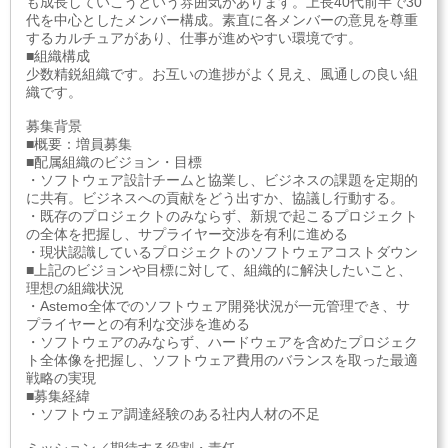
も成長していこうという雰囲気があります。上長40代前半で30
代を中心としたメンバー構成。素直に各メンバーの意見を尊重
するカルチュアがあり、仕事が進めやすい環境です。
■組織構成
少数精鋭組織です。お互いの進捗がよく見え、風通しの良い組
織です。
募集背景
■概要：増員募集
■配属組織のビジョン・目標
・ソフトウェア設計チームと協業し、ビジネスの課題を定期的
に共有。ビジネスへの貢献をどう出すか、協議し行動する。
・既存のプロジェクトのみならず、新規で起こるプロジェクト
の全体を把握し、サプライヤー交渉を有利に進める
・現状認識しているプロジェクトのソフトウェアコストダウン
■上記のビジョンや目標に対して、組織的に解決したいこと、
理想の組織状況
・Astemo全体でのソフトウェア開発状況が一元管理でき、サ
プライヤーとの有利な交渉を進める
・ソフトウェアのみならず、ハードウェアを含めたプロジェク
ト全体像を把握し、ソフトウェア費用のバランスを取った最適
戦略の実現
■募集経緯
・ソフトウェア調達経験のある社内人材の不足