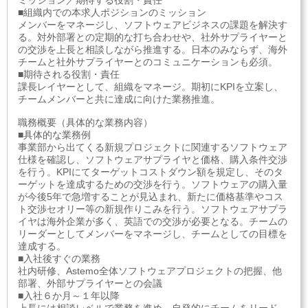
ミッション／期待する役割・責任
■組織内での本求人ポジションのミッション
メンバーをマネージし、ソフトウェアビジネスの課題を解決す
る。対外部署との定期的な打ち合わせや、社外サプライヤーと
の交渉を上長と相談しながら推進する。日本のみならず、海外
チームと社外サプライヤーとのコミュニケーションも必須。
■期待される役割・責任
課長レイヤーとして、組織をマネージ。期初にKPIを立案し、
チームメンバーと共に達成に向けた業務推進。
職務概要（具体的な業務内容）
■具体的な業務例
事業部から出てくる新規プロジェクトに関連するソフトウェア
仕様を確認し、ソフトウェアサプライヤと価格、購入条件交渉
を行う。KPIにてターゲットコストダウン額を規定し、そのタ
ーゲットを達成するための交渉を行う。ソフトウェアの購入量
が今後5年で急増することが見込まれ、新たに価格基準やコス
ト交渉セオリー等の新規作りこみを行う。ソフトウェアサプラ
イヤは海外企業が多く、英語での交渉が必要となる。チームの
リーダーとしてメンバーをマネージし、チームとしての目標を
達成する。
■入社後すぐの業務
社内研修、Astemo全体ソフトウェアプロジェクトの把握、他
部署、外部サプライヤーとの会議
■入社６か月～１年以降