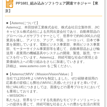
PP1681_組み込みソフトウェア調達マネジャー【東
京】
■【Astemoについて】
Astemoは、本田技研工業株式会社、株式会社日立製作所、JIC
キャピタル株式会社による共同出資会社であり、自動車部品の
グローバルメガサプライヤーとして、世界中で約80,000人の従
業員を擁し、アメリカ、アジア、中国、ヨーロッパ、日本で事
業を展開しています。電動ビジネス事業部、車両ビジネス事業
部、モーターサイクル事業部等を通じて、自動車部品および輸
送用・産業用の機械器具やシステムの開発、製造、販売、サー
ビスを行っています。Astemoは、持続可能な社会の実現と企
業価値向上への取り組みをさらに加速していきます。
詳細は、www.astemo.com をご覧ください。
■【AstemoのMVV（Mission/Vision/Value）】
当社では2024年よりMVVを制定しました。ぜひ経験者採用の
応募者の皆様にも弊社のMVVに共感いただけますと幸いです。
特にVALUEにつきましては、面接などの選考プロセスにおいて
も重視しております。
＜MISSION＞
私たちは、世界をリードする先進的なモビリティソリューショ
ンの提供を通じて、持続可能な社会と人々の豊かな生活の実現