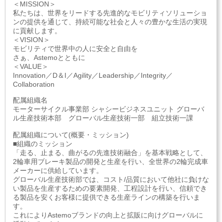
＜MISSION＞
私たちは、世界をリードする先進的なモビリティソリューショ
ンの提供を通じて、持続可能な社会と人々の豊かな生活の実現
に貢献します。
＜VISION＞
モビリティで世界中の人に安全と自由を
さぁ、Astemoとともに
＜VALUE＞
Innovation／D＆I／Agility／Leadership／Integrity／
Collaboration
配属組織名
モーターサイクル事業部 シャシービジネスユニット グローバ
ル生産技術本部 グローバル生産技術一部 組立技術一課
配属組織について(概要・ミッション)
■組織のミッション
「走る、止まる、曲がるの先進技術融合」を基本戦略として、
2輪車用ブレーキ製品の開発と生産を行い、全世界の2輪完成車
メーカーに供給しています。
グローバル生産技術部では、コスト/品質において他社に負けな
い製品を生産するための要素開発、工程設計を行い、信頼でき
る製品を安くお客様に提供できる生産ラインの構築を行いま
す。
これによりAstemoブランドの向上と拡販に向けグローバルに