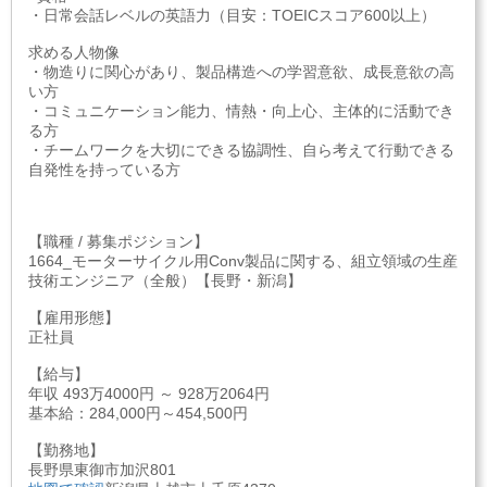
・日常会話レベルの英語力（目安：TOEICスコア600以上）
求める人物像
・物造りに関心があり、製品構造への学習意欲、成長意欲の高
い方
・コミュニケーション能力、情熱・向上心、主体的に活動でき
る方
・チームワークを大切にできる協調性、自ら考えて行動できる
自発性を持っている方
【職種 / 募集ポジション】
1664_モーターサイクル用Conv製品に関する、組立領域の生産
技術エンジニア（全般）【長野・新潟】
【雇用形態】
正社員
【給与】
年収 493万4000円 ～ 928万2064円
基本給：284,000円～454,500円
【勤務地】
長野県東御市加沢801