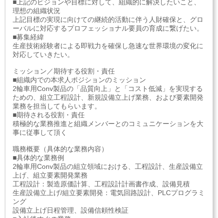
■上記のビジョンや目標に対して、組織的に解決したいこと、
理想の組織状況
上記目標の実現に向けての継続的活動に伴う人財確保と、グロ
ーバルに対応するプロフェッショナル要員の育成に繋げたい。
■募集経緯
生産技術経験者による即戦力を確保し急速な世界環境の変化に
対応していきたい。
ミッション／期待する役割・責任
■組織内での本求人ポジションのミッション
2輪車用Conv製品の「品質向上」と「コスト低減」を実現する
ための、組立工程設計、新規設備立上げ業務、および要素開発
業務を担当してもらいます。
■期待される役割・責任
積極的な業務推進と組織メンバーとのコミュニケーションを大
事に従事して頂く
職務概要（具体的な業務内容）
■具体的な業務例
2輪車用Conv製品の組立領域における、工程設計、生産設備立
上げ、組立要素開発業務
工程設計：製造原価計算、工程設計計画書作成、設備見積
生産設備立上げ/組立要素開発：電気回路設計、PLCプログラミ
ング
設備立上げ日程管理、設備信頼性検証