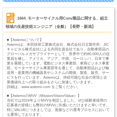
1664_モーターサイクル用Conv製品に関する、組立
領域の生産技術エンジニア（全般）【長野・新潟】
■【Astemoについて】
Astemoは、本田技研工業株式会社、株式会社日立製作所、JIC
キャピタル株式会社による共同出資会社であり、自動車部品の
グローバルメガサプライヤーとして、世界中で約80,000人の従
業員を擁し、アメリカ、アジア、中国、ヨーロッパ、日本で事
業を展開しています。電動ビジネス事業部、車両ビジネス事業
部、モーターサイクル事業部等を通じて、自動車部品および輸
送用・産業用の機械器具やシステムの開発、製造、販売、サー
ビスを行っています。Astemoは、持続可能な社会の実現と企
業価値向上への取り組みをさらに加速していきます。
詳細は、www.astemo.com をご覧ください。
■【AstemoのMVV（Mission/Vision/Value）】
当社では2024年よりMVVを制定しました。ぜひ経験者採用の
応募者の皆様にも弊社のMVVに共感いただけますと幸いです。
特にVALUEにつきましては、面接などの選考プロセスにおいて
も重視しております。