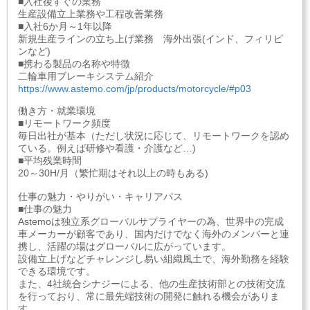
■入社後すぐの業務
生産設備立上業務や工程改善業務
■入社6か月～1年以降
新規生産ラインの立ち上げ業務 海外出張(インド、フィリピ
ンなど)
■携わる製品の名称や特徴
二輪車用ブレーキシステム紹介
https://www.astemo.com/jp/products/motorcycle/#p03
働き方・就業環境
■リモートワーク頻度
毎日出社が基本（ただし状況に応じて、リモートワークを認め
ている。例えば研修や看護・介護など…)
■平均残業時間
20～30H/月（繁忙期はそれ以上の時もある)
仕事の魅力・やりがい・キャリアパス
■仕事の魅力
Astemoは独立系グローバルサプライヤーの為、世界中の完成
車メーカーが顧客であり、国内だけでなく海外のメンバーと連
携し、活躍の場はグローバルに広がっています。
設備立上げなどチャレンジし易い組織風土で、海外勤務を経験
できる環境です。
また、4社統合シナジーによる、他の生産技術部との技術交流
を行っており、常に最先端技術の開発に触れる機会がありま
す。