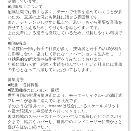
活動しています。
■組織風土について
配属組織では若手も多く、チームで仕事を進めていくことが多
いため、直属の上司とも気軽に話せる雰囲気です。
また、チャレンジしやすい風土で、若いうちから重要な業務を
任せてもらえるため、やりがいを感じやすいです。
また先輩による指導も徹底しているため、成長しやすい環境で
す。
■組織構成
生産技術一部は若手の社員が多く、技術者と若手の活躍が相互
に影響し合い、協力して新たなイノベーションを生み出し、よ
り効果的な解決策や技術革新をうみだしております。
年齢に関わらず、経験・実績を積んでいただいた社員には業務
の中心となって活躍していただいております。
募集背景
■概要：増員募集
■配属組織のビジョン・目標
世界各国の交通法規改正により、モーターサイクルへの油圧式
ブレーキが急速に進んでいる状況です。
そのような環境の中、Astemoは統合によるスケールメリット
を最大限活かし事業拡大を行ってきました。
趣味領域のスーパースポーツから生活に密着したビジネスバイ
クまで、幅広くカバーし、世界中のエンドユーザーに豊かさと
喜びを提供し続けたい。