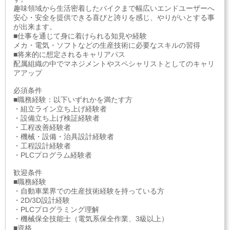
趣味領域から生活密着したバイクまで幅広いエンドユーザーへ
安心・安全を提供できる喜びと誇りを感じ、やりがいとする事
が出来ます。
■仕事を通じて身に着けられる知見や経験
メカ・電気・ソフトなどの生産技術に必要なスキルの習得
■将来的に想定されるキャリアパス
配属組織の中でマネジメントやスペシャリストとしてのキャリ
アアップ
必須条件
■職務経験：以下いずれかを満たす方
・組立ライン立ち上げ経験者
・設備立ち上げ検証経験者
・工程改善経験者
・機械・設備・治具設計経験者
・工程設計経験者
・PLCプログラム経験者
歓迎条件
■職務経験
・自動車業界での生産技術経験を持っている方
・2D/3D設計経験
・PLCプログラミング理解
・機械保全技能士（電気系保全作業、3級以上）
■資格