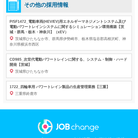
その他の採用情報
P/SF1472_電動車両(HEV/EV)用エネルギーマネジメントシステム及び
電動パワートレインシステムに関するシミュレーション環境構築【茨
城・群馬・栃木・神奈川】（xEV）
茨城県ひたちなか市、群馬県伊勢崎市、栃木県塩谷郡高根沢町、神
奈川県横浜市西区
CD985_次世代電動パワートレインに関する、システム・制御・ハード
開発【茨城】
茨城県ひたちなか市
1722_四輪車用 パワートレイン製品の生産管理業務【三重】
三重県鈴鹿市