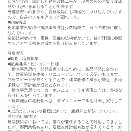
自分で計画・設計した建屋改修工事が、現実のものとなり達成
感やりがいを感じることが出来ます。
外部講習への参加や、資格取得にも積極的に取り組んでいます
ので、自身のスキルアップが図れます。
■組織構成
栃木事業所管理部施設環境課は少数精鋭で、日々の業務に取り
組んでいます。
建築技術者の他、電気・設備の技術者がいて、皆が計画に参画
することで目標を達成する取り組みをしています。
募集背景
■概要：増員募集
■配属組織のビジョン・目標
・栃木事業所は、開発拠点であるために、製品開発に合わせ
て、建屋施設を改修・リニューアルしていく必要があります。
開発スピードが早くなることで、建屋改修の機会が増え、多種
多様な工事計画が必要とされます。
・栃木事業所では、カーボンニュートラル実現に向け、多様な
取り組みを行っています。
・建屋施設の老朽化へは、適宜リニューアルを計画し実行して
います。
■上記のビジョンや目標に対して、組織的に解決したいこと、
理想の組織状況
建築技術者においては、部長が兼任することで対応してきまし
たが、部門業務もあり、建屋改修計画も数が増えてくると、対