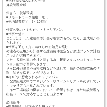
■携わる製品の名称や特徴
施設管理全般
働き方・就業環境
■リモートワーク頻度：無し
■平均残業時間：8～10時間
仕事の魅力・やりがい・キャリアパス
■仕事の魅力
自分が設計した建屋改修計画が現実のものとなり、達成感が得
られます。
■仕事を通じて身に着けられる知見や経験
発注者の立場から計画する建築要件設定など最適プランの計画
スキルが習得できます。
また、多種の協力会社と接する為、折衝スキルやコミュニケー
ション能力が習得できます。
さらに外部講習や資格取得などを通じて、最新の建築技術の情
報、知見を得ることができます。
■将来的に想定されるキャリアパス
・配属組織の中でマネジメントやスペシャリストをめざしてい
くキャリアも用意されています。
・海外工場建設の機会において、希望すれば、海外建設管理を
出張ベースで対応することも出来ます
必須条件
■職務経験：以下全てを満たす方