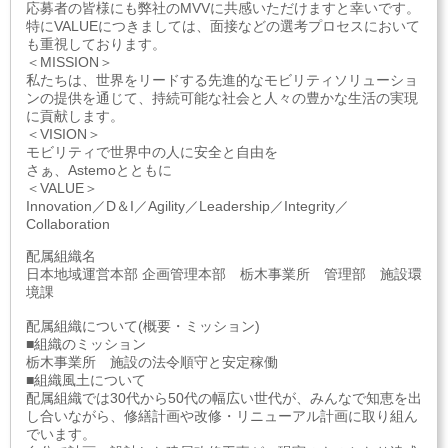
応募者の皆様にも弊社のMVVに共感いただけますと幸いです。
特にVALUEにつきましては、面接などの選考プロセスにおいて
も重視しております。
＜MISSION＞
私たちは、世界をリードする先進的なモビリティソリューショ
ンの提供を通じて、持続可能な社会と人々の豊かな生活の実現
に貢献します。
＜VISION＞
モビリティで世界中の人に安全と自由を
さぁ、Astemoとともに
＜VALUE＞
Innovation／D＆I／Agility／Leadership／Integrity／
Collaboration
配属組織名
日本地域運営本部 企画管理本部 栃木事業所 管理部 施設環
境課
配属組織について(概要・ミッション)
■組織のミッション
栃木事業所 施設の法令順守と安定稼働
■組織風土について
配属組織では30代から50代の幅広い世代が、みんなで知恵を出
し合いながら、修繕計画や改修・リニューアル計画に取り組ん
でいます。