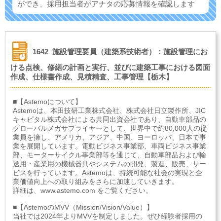
ができ、
採用担当者がアナタの応募情報を確認します
1642_施設管理要員（建築系技術者）：施設管理にお
ける点検、修繕の計画と実行、並びに建築工事における図面
作成、仕様書作成、見積精査、工事管理【栃木】
■【Astemoについて】
Astemoは、本田技研工業株式会社、株式会社日立製作所、JIC
キャピタル株式会社による共同出資会社であり、自動車部品の
グローバルメガサプライヤーとして、世界中で約80,000人の従
業員を擁し、アメリカ、アジア、中国、ヨーロッパ、日本で事
業を展開しています。電動ビジネス事業部、車両ビジネス事業
部、モーターサイクル事業部等を通じて、自動車部品および輸
送用・産業用の機械器具やシステムの開発、製造、販売、サー
ビスを行っています。Astemoは、持続可能な社会の実現と企
業価値向上への取り組みをさらに加速していきます。
詳細は、www.astemo.com をご覧ください。
■【AstemoのMVV（Mission/Vision/Value）】
当社では2024年よりMVVを制定しました。ぜひ経験者採用の