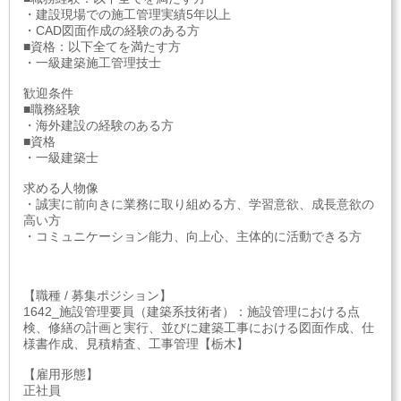
・建設現場での施工管理実績5年以上
・CAD図面作成の経験のある方
■資格：以下全てを満たす方
・一級建築施工管理技士
歓迎条件
■職務経験
・海外建設の経験のある方
■資格
・一級建築士
求める人物像
・誠実に前向きに業務に取り組める方、学習意欲、成長意欲の
高い方
・コミュニケーション能力、向上心、主体的に活動できる方
【職種 / 募集ポジション】
1642_施設管理要員（建築系技術者）：施設管理における点
検、修繕の計画と実行、並びに建築工事における図面作成、仕
様書作成、見積精査、工事管理【栃木】
【雇用形態】
正社員