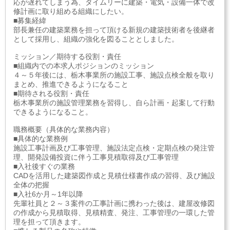
応が遅れてしまう為、タイムリーに建築・電気・設備一体で改
修計画に取り組める組織にしたい。
■募集経緯
部長兼任の建築業務を担って頂ける新規の建築技術者を後継者
として採用し、組織の強化を図ることとしました。
ミッション／期待する役割・責任
■組織内での本求人ポジションのミッション
４～５年後には、栃木事業所の施設工事、施設点検全般を取り
まとめ、推進できるようになること
■期待される役割・責任
栃木事業所の施設管理業務を習得し、自ら計画・起案して行動
できるようになること。
職務概要（具体的な業務内容）
■具体的な業務例
施設工事計画及び工事管理、施設法定点検・定期点検の発注管
理、開発設備投資に伴う工事見積取得及び工事管理
■入社後すぐの業務
CADを活用した建築図作成と見積仕様書作成の習得、及び施設
全体の把握
■入社6か月～1年以降
先輩社員と２～３案件の工事計画に携わった後は、建屋改修図
の作成から見積取得、見積精査、発注、工事管理の一環した管
理を担って頂きます。