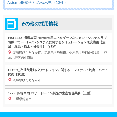
Astemo株式会社の栃木県（13件）
その他の採用情報
P/SF1472_電動車両(HEV/EV)用エネルギーマネジメントシステム及び
電動パワートレインシステムに関するシミュレーション環境構築【茨
城・群馬・栃木・神奈川】（xEV）
茨城県ひたちなか市、群馬県伊勢崎市、栃木県塩谷郡高根沢町、神
奈川県横浜市西区
CD985_次世代電動パワートレインに関する、システム・制御・ハード
開発【茨城】
茨城県ひたちなか市
1722_四輪車用 パワートレイン製品の生産管理業務【三重】
三重県鈴鹿市