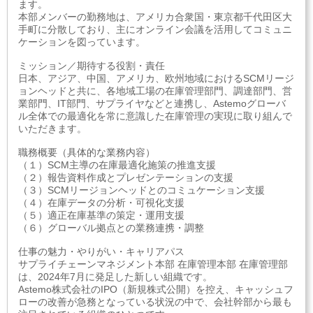
ます。
本部メンバーの勤務地は、アメリカ合衆国・東京都千代田区大
手町に分散しており、主にオンライン会議を活用してコミュニ
ケーションを図っています。
ミッション／期待する役割・責任
日本、アジア、中国、アメリカ、欧州地域におけるSCMリージ
ョンヘッドと共に、各地域工場の在庫管理部門、調達部門、営
業部門、IT部門、サプライヤなどと連携し、Astemoグローバ
ル全体での最適化を常に意識した在庫管理の実現に取り組んで
いただきます。
職務概要（具体的な業務内容）
（１）SCM主導の在庫最適化施策の推進支援
（２）報告資料作成とプレゼンテーションの支援
（３）SCMリージョンヘッドとのコミュケーション支援
（４）在庫データの分析・可視化支援
（５）適正在庫基準の策定・運用支援
（６）グローバル拠点との業務連携・調整
仕事の魅力・やりがい・キャリアパス
サプライチェーンマネジメント本部 在庫管理本部 在庫管理部
は、2024年7月に発足した新しい組織です。
Astemo株式会社のIPO（新規株式公開）を控え、キャッシュフ
ローの改善が急務となっている状況の中で、会社幹部から最も