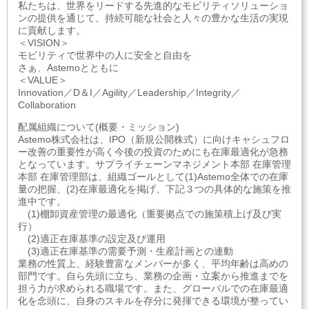
私たちは、世界をリードする先進的なモビリティソリューショ
ンの提供を通じて、持続可能な社会と人々の豊かな生活の実現
に貢献します。
＜VISION＞
モビリティで世界中の人に安全と自由を
さぁ、Astemoとともに
＜VALUE＞
Innovation／D＆I／Agility／Leadership／Integrity／
Collaboration
配属組織について(概要・ミッション)
Astemo株式会社は、IPO（新規公開株式）に向けキャシュフロ
ー改善の重要性が高く今後の投資のためにも在庫最適化が急務
となっています。サプライチェーンマネジメント本部 在庫管理
本部 在庫管理部は、組織ゴールとして(1)Astemo全体での在庫
量の把握、(2)在庫最適化を掲げ、下記３つの具体的な施策を推
進中です。
(1)棚卸資産管理の最適化（重要拠点での施策積上げ及び実
行）
(2)適正在庫基準の設定及び運用
(3)適正在庫基準の需要予測・生産計画との連動
業務の性質上、経験豊富なメンバーが多く、平均年齢は高めの
部門です。自ら先頭に立ち、業務の企画・立案から推進までを
担う力が求められる職場です。また、グローバルでの在庫最適
化を念頭に、自身のスキルを存分に発揮できる環境が整ってい