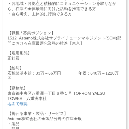
・各地域・各拠点と積極的にコミュニケーションを取りなが
ら、在庫の全体最適に向けた活動を推進できる方
・自ら考え、主体的に行動できる方
【職種 / 募集ポジション】
1512_Astemo株式会社サプライチェーンマネジメント(SCM)部
門における在庫最適化業務の推進【東京】
【雇用形態】
正社員
【給与】
応相談基本給：33万～66万円 年収：640万～1220万
円
【勤務地】
東京都中央区八重洲一丁目６番１号 TOFROM YAESU
TOWER 八重洲本社
地図で確認
【携わる事業・製品・サービス】
Astemo株式会社の全製品分野の在庫全般
・製品