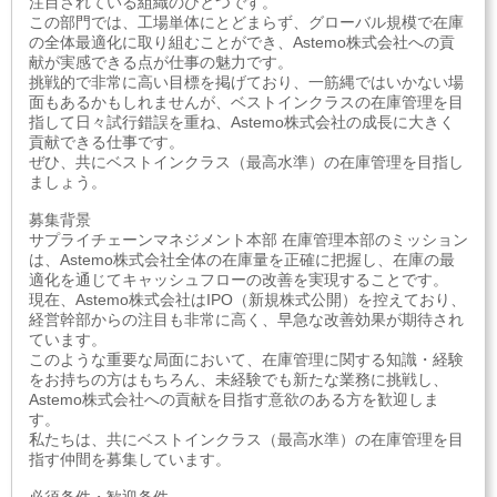
注目されている組織のひとつです。
この部門では、工場単体にとどまらず、グローバル規模で在庫
の全体最適化に取り組むことができ、Astemo株式会社への貢
献が実感できる点が仕事の魅力です。
挑戦的で非常に高い目標を掲げており、一筋縄ではいかない場
面もあるかもしれませんが、ベストインクラスの在庫管理を目
指して日々試行錯誤を重ね、Astemo株式会社の成長に大きく
貢献できる仕事です。
ぜひ、共にベストインクラス（最高水準）の在庫管理を目指し
ましょう。
募集背景
サプライチェーンマネジメント本部 在庫管理本部のミッション
は、Astemo株式会社全体の在庫量を正確に把握し、在庫の最
適化を通じてキャッシュフローの改善を実現することです。
現在、Astemo株式会社はIPO（新規株式公開）を控えており、
経営幹部からの注目も非常に高く、早急な改善効果が期待され
ています。
このような重要な局面において、在庫管理に関する知識・経験
をお持ちの方はもちろん、未経験でも新たな業務に挑戦し、
Astemo株式会社への貢献を目指す意欲のある方を歓迎しま
す。
私たちは、共にベストインクラス（最高水準）の在庫管理を目
指す仲間を募集しています。