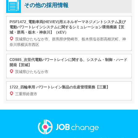
その他の採用情報
P/SF1472_電動車両(HEV/EV)用エネルギーマネジメントシステム及び
電動パワートレインシステムに関するシミュレーション環境構築【茨
城・群馬・栃木・神奈川】（xEV）
茨城県ひたちなか市、群馬県伊勢崎市、栃木県塩谷郡高根沢町、神
奈川県横浜市西区
CD985_次世代電動パワートレインに関する、システム・制御・ハード
開発【茨城】
茨城県ひたちなか市
1722_四輪車用 パワートレイン製品の生産管理業務【三重】
三重県鈴鹿市