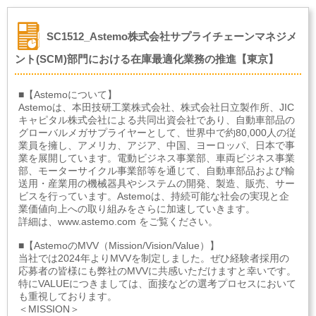
SC1512_Astemo株式会社サプライチェーンマネジメ
ント(SCM)部門における在庫最適化業務の推進【東京】
■【Astemoについて】
Astemoは、本田技研工業株式会社、株式会社日立製作所、JIC
キャピタル株式会社による共同出資会社であり、自動車部品の
グローバルメガサプライヤーとして、世界中で約80,000人の従
業員を擁し、アメリカ、アジア、中国、ヨーロッパ、日本で事
業を展開しています。電動ビジネス事業部、車両ビジネス事業
部、モーターサイクル事業部等を通じて、自動車部品および輸
送用・産業用の機械器具やシステムの開発、製造、販売、サー
ビスを行っています。Astemoは、持続可能な社会の実現と企
業価値向上への取り組みをさらに加速していきます。
詳細は、www.astemo.com をご覧ください。
■【AstemoのMVV（Mission/Vision/Value）】
当社では2024年よりMVVを制定しました。ぜひ経験者採用の
応募者の皆様にも弊社のMVVに共感いただけますと幸いです。
特にVALUEにつきましては、面接などの選考プロセスにおいて
も重視しております。
＜MISSION＞