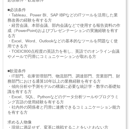
必須条件・歓迎条件
■必須条件
・Tableau、Power BI、SAP IBPなどのITツールを活用した業
務改善の経験を有する方
・経営会議、本部会議、部内会議などで使用する報告資料の作
成（PowerPoint)およびプレゼンテーションの実施経験を有す
る方
・Excel、Word、Outlookなどの基本的なツールを問題なく使
用できる方
・TOEIC800点程度の英語力を有し、英語でのオンライン会議
やメールで円滑にコミュニケーションが取れる方
■歓迎条件
・IT部門、在庫管理部門、物流部門、調達部門、営業部門、財
務部門における通算10年以上の業務経験を有する方
・傾向分析や予測モデルの構築に必要な統計学・数学の基礎知
識を有する方
・Excel、SQL、Pythonなどのデータ分析ツールやプログラミ
ング言語の使用経験を有する方
・社内外の関係者と円滑に連携できるコミュニケーション能力
を有する方
求める人物像
・現状に満足せず、変革に挑戦することをいとわない方