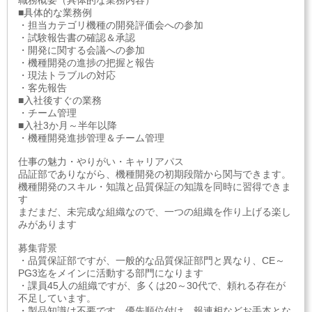
職務概要（具体的な業務内容）
■具体的な業務例
・担当カテゴリ機種の開発評価会への参加
・試験報告書の確認＆承認
・開発に関する会議への参加
・機種開発の進捗の把握と報告
・現法トラブルの対応
・客先報告
■入社後すぐの業務
・チーム管理
■入社3か月～半年以降
・機種開発進捗管理＆チーム管理
仕事の魅力・やりがい・キャリアパス
品証部でありながら、機種開発の初期段階から関与できます。
機種開発のスキル・知識と品質保証の知識を同時に習得できま
す
まだまだ、未完成な組織なので、一つの組織を作り上げる楽し
みがあります
募集背景
・品質保証部ですが、一般的な品質保証部門と異なり、CE～
PG3迄をメインに活動する部門になります
・課員45人の組織ですが、多くは20～30代で、頼れる存在が
不足しています。
・製品知識は不要です。優先順位付け、報連相などお手本とな