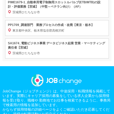
P/ME1679-1_自動車用電子制御用スロットルバルブ(ETB/MTB)の設
計・評価業務【茨城】（中堅～ベテラン向け）（AF）
茨城県ひたちなか市
PP1709_調達部門 業務プロセスの作成・改廃【東京・栃木】
東京都中央区、栃木県塩谷郡高根沢町
SA1674_電動ビジネス事業 データビジネス起業 営業・マーケティング
責任者【茨城】
茨城県ひたちなか市
JobChange（ジョブチェンジ）は、中途採用・転職情報を掲載して
います。実際にキャリア採用の募集をしている求人企業から採用情
報を受け取り、職種や 勤務地でお仕事を検索できるように、事務局
で検索用の情報を追加しています。
かならず採用情報の詳細ページをよくご確認いただき応募してくだ