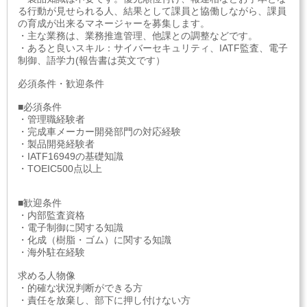
る行動が見せられる人、結果として課員と協働しながら、課員
の育成が出来るマネージャーを募集します。
・主な業務は、業務推進管理、他課との調整などです。
・あると良いスキル：サイバーセキュリティ、IATF監査、電子
制御、語学力(報告書は英文です）
必須条件・歓迎条件
■必須条件
・管理職経験者
・完成車メーカー開発部門の対応経験
・製品開発経験者
・IATF16949の基礎知識
・TOEIC500点以上
■歓迎条件
・内部監査資格
・電子制御に関する知識
・化成（樹脂・ゴム）に関する知識
・海外駐在経験
求める人物像
・的確な状況判断ができる方
・責任を放棄し、部下に押し付けない方