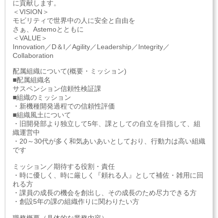
に貢献します。
＜VISION＞
モビリティで世界中の人に安全と自由を
さぁ、Astemoとともに
＜VALUE＞
Innovation／D＆I／Agility／Leadership／Integrity／
Collaboration
配属組織について(概要・ミッション)
■配属組織名
サスペンション信頼性検証課
■組織のミッション
・新機種開発過程での信頼性評価
■組織風土について
・旧開発部より独立して5年、課としての自立を目指して、組
織運営中
・20～30代が多く和気あいあいとしており、行動力は高い組織
です
ミッション／期待する役割・責任
・時に優しく、時に厳しく『頼れる人』として補佐・雑用に回
れる方
・課員の成長の機会を創出し、その成長のため尽力できる方
・創設5年の課の組織作りに関わりたい方