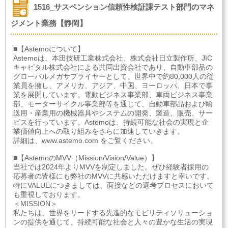
1516_サスペンション信頼性検証課テスト部門のマネ
ジメント業務【静岡】
■【Astemoについて】
Astemoは、本田技研工業株式会社、株式会社日立製作所、JIC
キャピタル株式会社による共同出資会社であり、自動車部品の
グローバルメガサプライヤーとして、世界中で約80,000人の従
業員を擁し、アメリカ、アジア、中国、ヨーロッパ、日本で事
業を展開しています。電動ビジネス事業部、車両ビジネス事業
部、モーターサイクル事業部等を通じて、自動車部品および輸
送用・産業用の機械器具やシステムの開発、製造、販売、サー
ビスを行っています。Astemoは、持続可能な社会の実現と企
業価値向上への取り組みをさらに加速していきます。
詳細は、www.astemo.com をご覧ください。
■【AstemoのMVV（Mission/Vision/Value）】
当社では2024年よりMVVを制定しました。ぜひ経験者採用の
応募者の皆様にも弊社のMVVに共感いただけますと幸いです。
特にVALUEにつきましては、面接などの選考プロセスにおいて
も重視しております。
＜MISSION＞
私たちは、世界をリードする先進的なモビリティソリューショ
ンの提供を通じて、持続可能な社会と人々の豊かな生活の実現