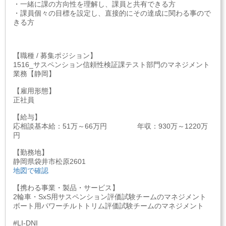
・一緒に課の方向性を理解し、課員と共有できる方
・課員個々の目標を設定し、直接的にその達成に関わる事ので
きる方
【職種 / 募集ポジション】
1516_サスペンション信頼性検証課テスト部門のマネジメント
業務【静岡】
【雇用形態】
正社員
【給与】
応相談基本給：51万～66万円 年収：930万～1220万
円
【勤務地】
静岡県袋井市松原2601
地図で確認
【携わる事業・製品・サービス】
2輪車・SxS用サスペンション評価試験チームのマネジメント
ボート用パワーチルトトリム評価試験チームのマネジメント
#LI-DNI