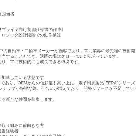
発担当者
サプライヤ向け制御仕様書の作成）
、ロジック設計段階での動作検証
世界中の自動車・二輪車メーカーが顧客であり、常に業界の最先端の技術開
担当することもでき、活躍の場はグローバルに広がっています。
おり、常に技術的にも成長できる環境です。
が加速している状態です。
.1であり、OEMからの信頼度も高い上に、電子制御製品”EERA”シリー
ラインナップが好評な為、引合いが増えており、開発リソースが不足してい
きる新たな仲間を募集します。
の取り組みに前向きな方
担当経験者