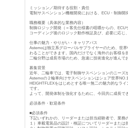
ミッション／期待する役割・責任
電制サスペンション機種開発における、ECU・制御開
職務概要（具体的な業務内容）
制御ロジック開発（＝客先仕様書の咀嚼からの、ECU
コーディング後のロジック動作検証及び、必要に応じ
仕事の魅力・やりがい・キャリアパス
Astemoは独立系グローバルサプライヤーのため、
わることができます。国内だけでなく海外のお客様を
二輪分野は成長市場のため、急速に技術進化が進んで
募集背景
近年、二輪車では、電子制御サスペンションのニーズ
Astemoの２輪車向けサスペンションはシェア世界NO
HEIGHTFLEXをはじめとする唯一無二の魅力的な
です。
よって、開発体制を強化するために、今回共に成長で
必須条件・歓迎条件
■必須条件
下記いずれかの、リーダーまたは担当経験者で、業務
１）車載電装品の設計・検証についてリーダーまたは