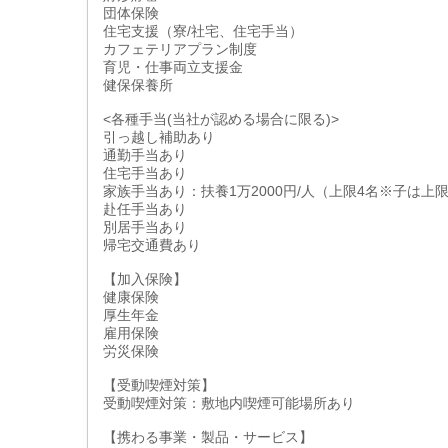
団体保険
住宅支援（寮/社宅、住宅手当）
カフェテリアプラン制度
育児・仕事両立支援金
健保保養所
<各種手当(当社が認める場合に限る)>
引っ越し補助あり
通勤手当あり
住宅手当あり
家族手当あり：扶養1万2000円/人（上限4名※子は上
赴任手当あり
別居手当あり
帰宅交通費あり
【加入保険】
健康保険
厚生年金
雇用保険
労災保険
【受動喫煙対策】
受動喫煙対策：敷地内喫煙可能場所あり
【携わる事業・製品・サービス】