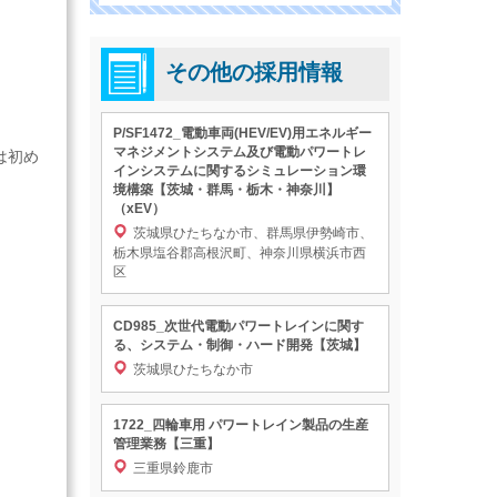
その他の採用情報
P/SF1472_電動車両(HEV/EV)用エネルギー
マネジメントシステム及び電動パワートレ
は初め
インシステムに関するシミュレーション環
境構築【茨城・群馬・栃木・神奈川】
（xEV）
茨城県ひたちなか市、群馬県伊勢崎市、
栃木県塩谷郡高根沢町、神奈川県横浜市西
区
CD985_次世代電動パワートレインに関す
る、システム・制御・ハード開発【茨城】
茨城県ひたちなか市
1722_四輪車用 パワートレイン製品の生産
管理業務【三重】
三重県鈴鹿市