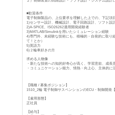
２）制御装置の回路設計・ソフト設計・システム設計
■歓迎条件
電子制御製品の、上位要求を理解した上での、下記項
1)センサー設計、機械設計、電子回路設計、ソフト設
2)A-SPICE、ISO26262適用開発経験者
3)MATLAB/Simulinkを用いたシミュレーション経験
4)専門外、未経験な技術にも、積極的・自発的に取り
て！とか）
5)英語力
6)２輪車好きの方
求める人物像
・新たな技術への知的好奇心が高く、学習意欲、成長
・コミュニケーション能力、情熱・向上心、主体的に
【職種 / 募集ポジション】
1510_2輪 電子制御サスペンションのECU・制御開発
【雇用形態】
正社員
【給与】