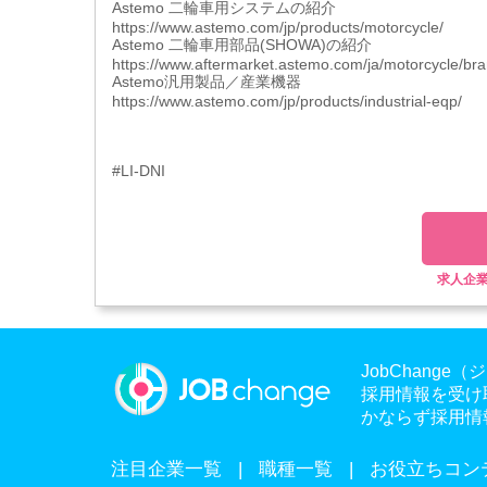
Astemo 二輪車用システムの紹介
https://www.astemo.com/jp/products/motorcycle/
Astemo 二輪車用部品(SHOWA)の紹介
https://www.aftermarket.astemo.com/ja/motorcycle/br
Astemo汎用製品／産業機器
https://www.astemo.com/jp/products/industrial-eqp/
#LI-DNI
求人企
JobChan
採用情報を受け
かならず採用情
注目企業一覧
職種一覧
お役立ちコン