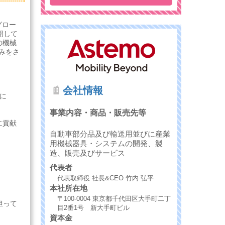
グロー
開して
の機械
みをさ
会社情報
に
事業内容・商品・販売先等
に貢献
自動車部分品及び輸送用並びに産業
用機械器具・システムの開発、製
造、販売及びサービス
代表者
代表取締役 社長&CEO 竹内 弘平
本社所在地
〒100-0004 東京都千代田区大手町二丁
担って
目2番1号 新大手町ビル
資本金