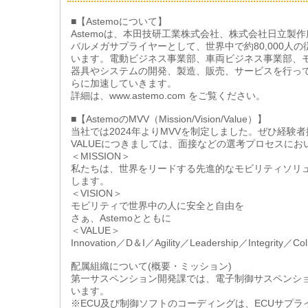
■【Astemoについて】
Astemoは、本田技研工業株式会社、株式会社日立製
バルメガサプライヤーとして、世界中で約80,000
います。電動ビジネス事業部、車両ビジネス事業部、
器具やシステムの開発、製造、販売、サービスを行って
らに加速していきます。
詳細は、www.astemo.com をご覧ください。
■【AstemoのMVV（Mission/Vision/Value）】
当社では2024年よりMVVを制定しました。ぜひ経験
VALUEにつきましては、面接などの選考プロセスに
＜MISSION＞
私たちは、世界をリードする先進的なモビリティソリ
します。
＜VISION＞
モビリティで世界中の人に安全と自由を
さぁ、Astemoとともに
＜VALUE＞
Innovation／D＆I／Agility／Leadership／Integrity／Coll
配属組織について(概要・ミッション)
第一サスペンション開発課では、電子制御サスペンショ
います。
※ECU及び制御ソフトのコーディングは、ECUサプ