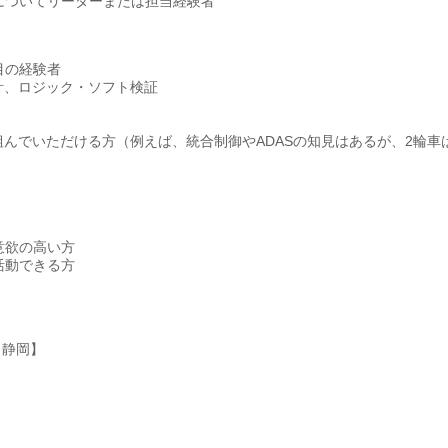
についてリーダーまたは担当経験者
目の経験者
計、ロジック・ソフト検証
組んでいただける方（例えば、統合制御やADASの知見はあるが、2輪車
意欲の高い方
活動できる方
【静岡】