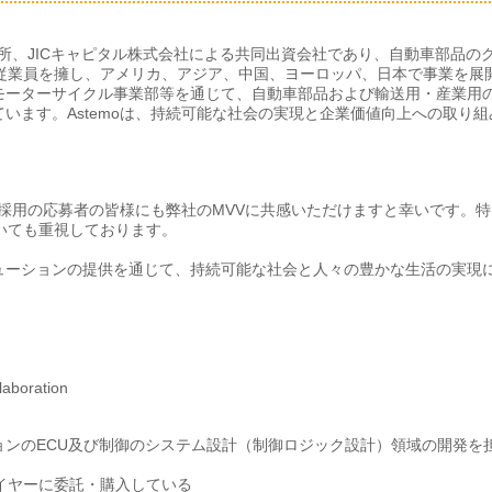
作所、JICキャピタル株式会社による共同出資会社であり、自動車部品の
人の従業員を擁し、アメリカ、アジア、中国、ヨーロッパ、日本で事業を展
モーターサイクル事業部等を通じて、自動車部品および輸送用・産業用
います。Astemoは、持続可能な社会の実現と企業価値向上への取り組
者採用の応募者の皆様にも弊社のMVVに共感いただけますと幸いです。特
おいても重視しております。
ューションの提供を通じて、持続可能な社会と人々の豊かな生活の実現
aboration
ンのECU及び制御のシステム設計（制御ロジック設計）領域の開発を
ライヤーに委託・購入している