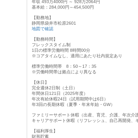
年収 493万4000円 ～ 928万2064円
基本給：284,000円～454,500円
【勤務地】
静岡県袋井市松原2601
地図で確認
【勤務時間】
フレックスタイム制
1日の標準労働時間 8時間00分
※コアタイムなし、適用にあたり社内規定あり
標準労働時間帯 8：50～17：35
※労働時間帯は拠点により異なる
【休日】
完全週休2日制（土日）
年間休日121日（2025年度）
年次有給休暇24日（試用期間中は6日）
年3回の長期休暇（夏季・年末年始・GW）
ファミリーサポート休暇（出産、育児、介護、年次介
キャリアサポート休暇（リフレッシュ、自己再開発、
【福利厚生】
財形貯蓄