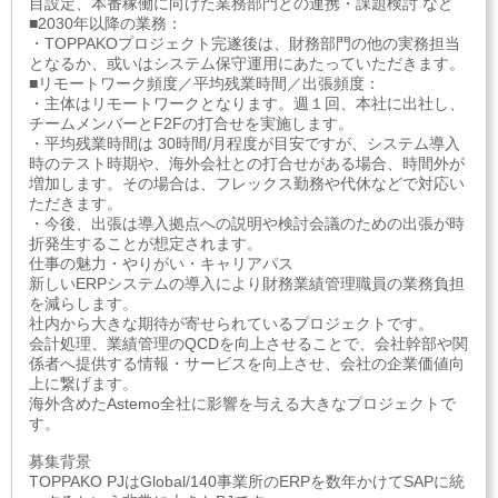
目設定、本番稼働に向けた業務部門との連携・課題検討 など
■2030年以降の業務：
・TOPPAKOプロジェクト完遂後は、財務部門の他の実務担当
となるか、或いはシステム保守運用にあたっていただきます。
■リモートワーク頻度／平均残業時間／出張頻度：
・主体はリモートワークとなります。週１回、本社に出社し、
チームメンバーとF2Fの打合せを実施します。
・平均残業時間は 30時間/月程度が目安ですが、システム導入
時のテスト時期や、海外会社との打合せがある場合、時間外が
増加します。その場合は、フレックス勤務や代休などで対応い
ただきます。
・今後、出張は導入拠点への説明や検討会議のための出張が時
折発生することが想定されます。
仕事の魅力・やりがい・キャリアパス
新しいERPシステムの導入により財務業績管理職員の業務負担
を減らします。
社内から大きな期待が寄せられているプロジェクトです。
会計処理、業績管理のQCDを向上させることで、会社幹部や関
係者へ提供する情報・サービスを向上させ、会社の企業価値向
上に繋げます。
海外含めたAstemo全社に影響を与える大きなプロジェクトで
す。
募集背景
TOPPAKO PJはGlobal/140事業所のERPを数年かけてSAPに統