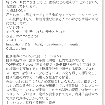
特にVALUEにつきましては、面接などの選考プロセスにおいて
も重視しております。
＜MISSION＞
私たちは、世界をリードする先進的なモビリティソリューショ
ンの提供を通じて、持続可能な社会と人々の豊かな生活の実現
に貢献します。
＜VISION＞
モビリティで世界中の人に安全と自由を
さぁ、Astemoとともに
＜VALUE＞
Innovation／D＆I／Agility／Leadership／Integrity／
Collaboration
配属組織について(概要・ミッション)
財務統括本部 業務改革部は現在、社内で進めている
TOPPAKO Project（世界全拠点へSAP ERPを導入しプロセス
の標準化を実施する）を財務業務側で担当する部署。プロセ
ス・定義・計算ロジックなどをシステム化を通じて標準化し、
財務業務の効率化、高度化を推進する部署。
Astemoは2021年に４社が経営統合した会社のため、依然いく
つもの異なる会計システムが稼働しており事業所ごとにプロセ
スが異なっているのが実情。このため財務の現場では統一した
システム・プロセス・定義が要求されており、海外子会社含め
て大きな期待がかかっている。
ミッション／期待する役割・責任