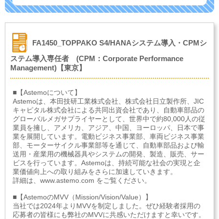
FA1450_TOPPAKO S4/HANAシステム導入・CPMシ
ステム導入専任者 (CPM：Corporate Performance
Management)【東京】
■【Astemoについて】
Astemoは、本田技研工業株式会社、株式会社日立製作所、JIC
キャピタル株式会社による共同出資会社であり、自動車部品の
グローバルメガサプライヤーとして、世界中で約80,000人の従
業員を擁し、アメリカ、アジア、中国、ヨーロッパ、日本で事
業を展開しています。電動ビジネス事業部、車両ビジネス事業
部、モーターサイクル事業部等を通じて、自動車部品および輸
送用・産業用の機械器具やシステムの開発、製造、販売、サー
ビスを行っています。Astemoは、持続可能な社会の実現と企
業価値向上への取り組みをさらに加速していきます。
詳細は、www.astemo.com をご覧ください。
■【AstemoのMVV（Mission/Vision/Value）】
当社では2024年よりMVVを制定しました。ぜひ経験者採用の
応募者の皆様にも弊社のMVVに共感いただけますと幸いです。