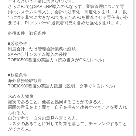
一するという非常に大きなPJです。
さらにPJではSAP ERP導入のみならず、業績管理について専
用のシステムを導入し、会計の効率化、高度化を図ります。数
年に渡る非常に大きなPJであるためPJを推進させる専任者が必
要です。PLメンバーの退職者補充を含めた強化を図ります。
必須条件・歓迎条件
■必須条件
制度会計または管理会計業務の経験
SAPや会計システム導入の経験
TOEIC500程度の英語力（読み書きがOKのレベル）
■歓迎条件
海外勤務経験歓迎
TOEIC900程度の英語力歓迎（説明、交渉できるレベル）
求める人物像
誠実であること。他者と協同することができる人。
周囲の意見をよく聞き、自分を省みて改善すべきことを受入れ
られる人。
自分で考え、自分の意見を言える人。
リスクのあることに対して対策を講じて、チャレンジすること
ができる人。