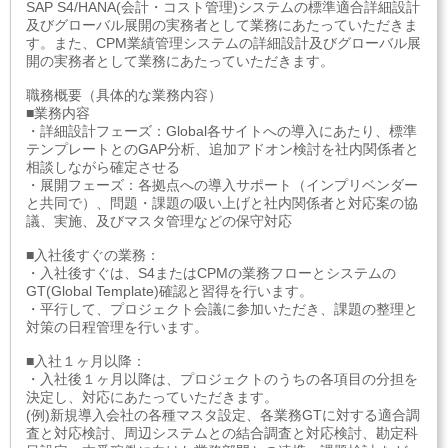
SAP S4/HANA(会計・コスト管理)システムの標準適合詳細設計
及びグローバル展開の実務者として業務にあたっていただきま
す。また、CPM業績管理システムの詳細設計及びグローバル展
開の実務者として業務にあたっていただきます。
職務概要（具体的な業務内容）
■業務内容
・詳細設計フェーズ：Global各サイトへの導入にあたり、標準
テンプレートとのGAP分析、追加アドオン検討を社内関係者と
相談しながら確定させる
・展開フェーズ：各拠点への導入サポート（インプリベンダー
と共同で）、問題・課題の吸い上げと社内関係者と対応案の協
議、実施、及びマスタ管理などの保守対応
■入社後すぐの業務：
・入社後すぐは、S4またはCPMの業務フローとシステムの
GT(Global Template)確認と習得を行います。
・平行して、プロジェクト会議に参加いただき、課題の整理と
対策の日程管理を行います。
■入社１ヶ月以降：
・入社後１ヶ月以降は、プロジェクトのうちの各項目の分担を
決定し、対応にあたっていただきます。
(例)新規導入会社の各種マスタ設定、各業務GTに対する適合調
査と対応検討、周辺システムとの結合調査と対応検討、勘定科