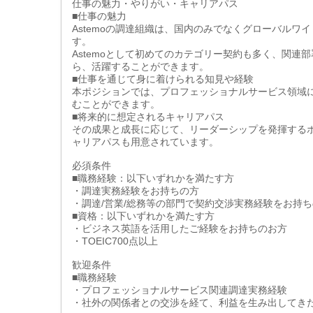
仕事の魅力・やりがい・キャリアパス
■仕事の魅力
Astemoの調達組織は、国内のみでなくグローバル
す。
Astemoとして初めてのカテゴリー契約も多く、関
ら、活躍することができます。
■仕事を通じて身に着けられる知見や経験
本ポジションでは、プロフェッショナルサービス領域
むことができます。
■将来的に想定されるキャリアパス
その成果と成長に応じて、リーダーシップを発揮する
ャリアパスも用意されています。
必須条件
■職務経験：以下いずれかを満たす方
・調達実務経験をお持ちの方
・調達/営業/総務等の部門で契約交渉実務経験をお持
■資格：以下いずれかを満たす方
・ビジネス英語を活用したご経験をお持ちのお方
・TOEIC700点以上
歓迎条件
■職務経験
・プロフェッショナルサービス関連調達実務経験
・社外の関係者との交渉を経て、利益を生み出してき