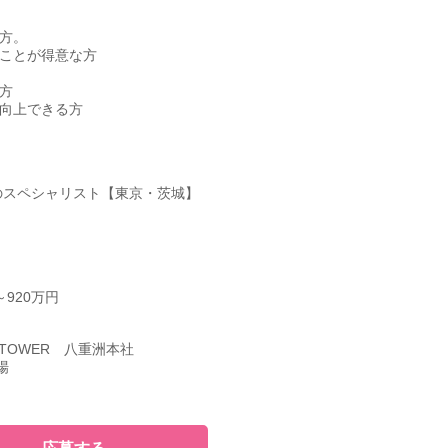
方。
ることが得意な方
方
を向上できる方
のスペシャリスト【東京・茨城】
920万円
 TOWER 八重洲本社
場