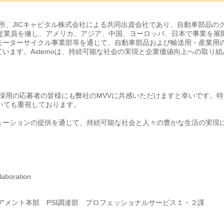
作所、JICキャピタル株式会社による共同出資会社であり、自動車部品の
人の従業員を擁し、アメリカ、アジア、中国、ヨーロッパ、日本で事業を展
モーターサイクル事業部等を通じて、自動車部品および輸送用・産業用
います。Astemoは、持続可能な社会の実現と企業価値向上への取り組
者採用の応募者の皆様にも弊社のMVVに共感いただけますと幸いです。特
おいても重視しております。
ューションの提供を通じて、持続可能な社会と人々の豊かな生活の実現
aboration
アメント本部 PSI調達部 プロフェッショナルサービス１・２課