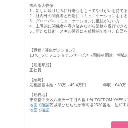
求める人物像
1．新しい取り組みに好奇心をもってやりがいを持てる
2．社内外の関係者と円滑にコミュニケーションをす
3．グローバルコミュニケーションに抵抗がない方
4．主導的に関係者を巻き込みながら業務を遂行できる
5．新たな技術・スキル習得にも積極的であり、自己
【職種 / 募集ポジション】
1378_プロフェショナルサービス（間接材調達）領域
【雇用形態】
正社員
【給与】
応相談基本給：33万～45.4万円 年収：640万～
【勤務地】
東京都中央区八重洲一丁目６番１号 TOFROM YAESU
地図で確認
茨城県ひたちなか市高場2520番地 佐和工
地図で確認