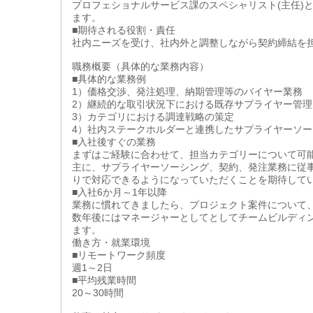
プロフェショナルサービス課のスペシャリスト(主任)
ます。
■期待される役割・責任
社内ニーズを受け、社内外と調整しながら契約締結を
職務概要（具体的な業務内容）
■具体的な業務例
1）価格交渉、発注処理、納期管理等のバイヤー業務
2）継続的な取引状況下における既存サプライヤー管理
3）カテゴリにおける調達戦略の策定
4）社内ステークホルダーと連携したサプライヤーソー
■入社後すぐの業務
まずはご経験に合わせて、担当カテゴリーについて可
主に、サプライヤーソーシング、契約、発注業務に従
りで対応できるようになっていただくことを期待して
■入社6か月～1年以降
業務に慣れてきましたら、プロジェクト案件について
数年後にはマネージャーとしてとしてチームビルディ
ます。
働き方・就業環境
■リモートワーク頻度
週1～2日
■平均残業時間
20～30時間