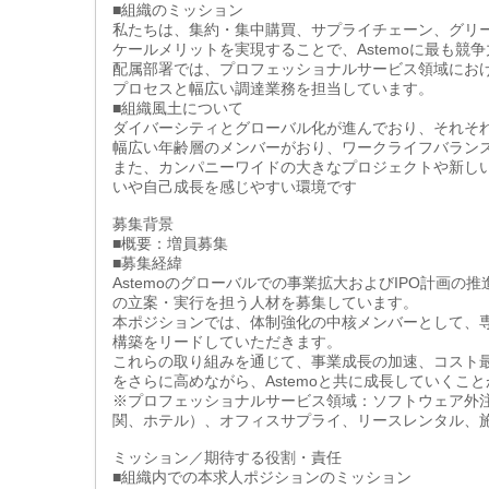
■組織のミッション
私たちは、集約・集中購買、サプライチェーン、グリーン
ケールメリットを実現することで、Astemoに最も競
配属部署では、プロフェッショナルサービス領域にお
プロセスと幅広い調達業務を担当しています。
■組織風土について
ダイバーシティとグローバル化が進んでおり、それそ
幅広い年齢層のメンバーがおり、ワークライフバラン
また、カンパニーワイドの大きなプロジェクトや新し
いや自己成長を感じやすい環境です
募集背景
■概要：増員募集
■募集経緯
Astemoのグローバルでの事業拡大およびIPO計画
の立案・実行を担う人材を募集しています。
本ポジションでは、体制強化の中核メンバーとして、
構築をリードしていただきます。
これらの取り組みを通じて、事業成長の加速、コスト
をさらに高めながら、Astemoと共に成長していくこ
※プロフェッショナルサービス領域：ソフトウェア外
関、ホテル）、オフィスサプライ、リースレンタル、
ミッション／期待する役割・責任
■組織内での本求人ポジションのミッション