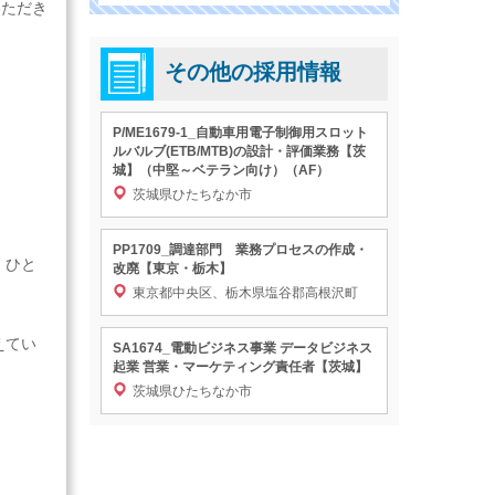
いただき
その他の採用情報
P/ME1679-1_自動車用電子制御用スロット
ルバルブ(ETB/MTB)の設計・評価業務【茨
城】（中堅～ベテラン向け）（AF）
茨城県ひたちなか市
PP1709_調達部門 業務プロセスの作成・
、ひと
改廃【東京・栃木】
東京都中央区、栃木県塩谷郡高根沢町
。
えてい
SA1674_電動ビジネス事業 データビジネス
起業 営業・マーケティング責任者【茨城】
茨城県ひたちなか市