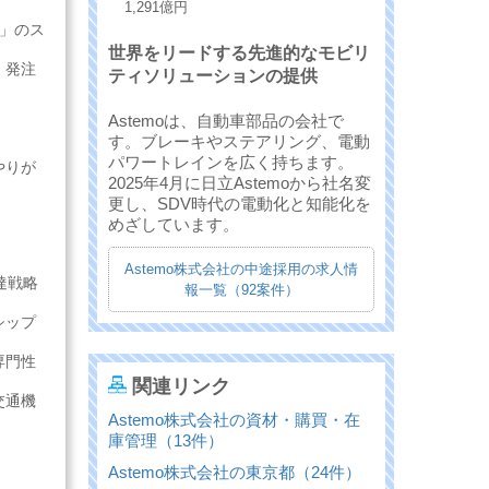
1,291億円
o」のス
世界をリードする先進的なモビリ
、発注
ティソリューションの提供
Astemoは、自動車部品の会社で
す。ブレーキやステアリング、電動
パワートレインを広く持ちます。
やりが
2025年4月に日立Astemoから社名変
更し、SDV時代の電動化と知能化を
めざしています。
Astemo株式会社の中途採用の求人情
達戦略
報一覧（92案件）
シップ
専門性
関連リンク
交通機
Astemo株式会社の資材・購買・在
庫管理（13件）
Astemo株式会社の東京都（24件）