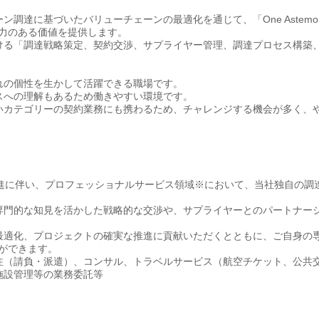
調達に基づいたバリューチェーンの最適化を通じて、「One Astem
争力のある価値を提供します。
ける「調達戦略策定、契約交渉、サプライヤー管理、調達プロセス構築
れの個性を生かして活躍できる職場です。
スへの理解もあるため働きやすい環境です。
いカテゴリーの契約業務にも携わるため、チャレンジする機会が多く、
の推進に伴い、プロフェッショナルサービス領域※において、当社独自の調
専門的な知見を活かした戦略的な交渉や、サプライヤーとのパートナー
最適化、プロジェクトの確実な推進に貢献いただくとともに、ご自身の
とができます。
注（請負・派遣）、コンサル、トラベルサービス（航空チケット、公共
施設管理等の業務委託等