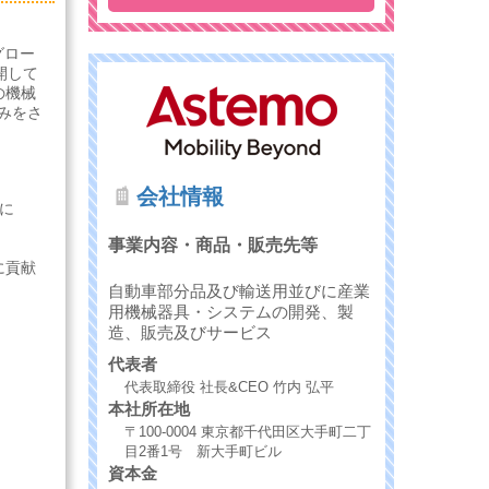
グロー
開して
の機械
みをさ
会社情報
に
事業内容・商品・販売先等
に貢献
自動車部分品及び輸送用並びに産業
用機械器具・システムの開発、製
造、販売及びサービス
代表者
代表取締役 社長&CEO 竹内 弘平
本社所在地
〒100-0004 東京都千代田区大手町二丁
目2番1号 新大手町ビル
資本金