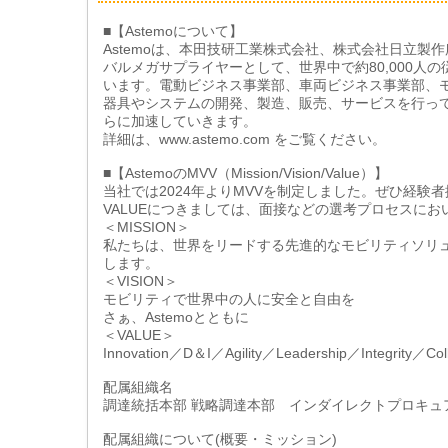
■【Astemoについて】
Astemoは、本田技研工業株式会社、株式会社日立製
バルメガサプライヤーとして、世界中で約80,000
います。電動ビジネス事業部、車両ビジネス事業部、
器具やシステムの開発、製造、販売、サービスを行って
らに加速していきます。
詳細は、www.astemo.com をご覧ください。
■【AstemoのMVV（Mission/Vision/Value）】
当社では2024年よりMVVを制定しました。ぜひ経験
VALUEにつきましては、面接などの選考プロセスに
＜MISSION＞
私たちは、世界をリードする先進的なモビリティソリ
します。
＜VISION＞
モビリティで世界中の人に安全と自由を
さぁ、Astemoとともに
＜VALUE＞
Innovation／D＆I／Agility／Leadership／Integrity／Coll
配属組織名
調達統括本部 戦略調達本部 インダイレクトプロキュ
配属組織について(概要・ミッション)