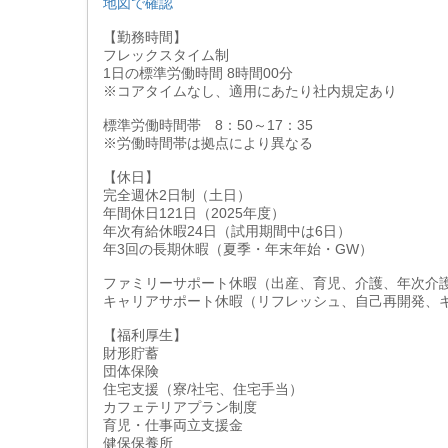
地図で確認
【勤務時間】
フレックスタイム制
1日の標準労働時間 8時間00分
※コアタイムなし、適用にあたり社内規定あり
標準労働時間帯 8：50～17：35
※労働時間帯は拠点により異なる
【休日】
完全週休2日制（土日）
年間休日121日（2025年度）
年次有給休暇24日（試用期間中は6日）
年3回の長期休暇（夏季・年末年始・GW）
ファミリーサポート休暇（出産、育児、介護、年次介
キャリアサポート休暇（リフレッシュ、自己再開発、
【福利厚生】
財形貯蓄
団体保険
住宅支援（寮/社宅、住宅手当）
カフェテリアプラン制度
育児・仕事両立支援金
健保保養所