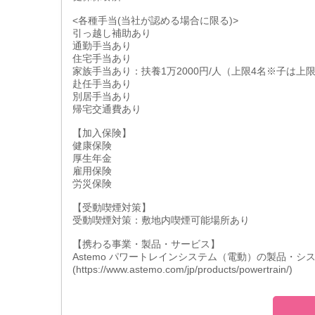
<各種手当(当社が認める場合に限る)>
引っ越し補助あり
通勤手当あり
住宅手当あり
家族手当あり：扶養1万2000円/人（上限4名※子は上
赴任手当あり
別居手当あり
帰宅交通費あり
【加入保険】
健康保険
厚生年金
雇用保険
労災保険
【受動喫煙対策】
受動喫煙対策：敷地内喫煙可能場所あり
【携わる事業・製品・サービス】
Astemo パワートレインシステム（電動）の製品・シ
(https://www.astemo.com/jp/products/powertrain/)