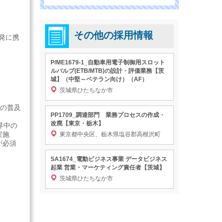
その他の採用情報
発に携
P/ME1679-1_自動車用電子制御用スロット
ルバルブ(ETB/MTB)の設計・評価業務【茨
城】（中堅～ベテラン向け）（AF）
茨城県ひたちなか市
両の普及
PP1709_調達部門 業務プロセスの作成・
改廃【東京・栃木】
界中の
実施
東京都中央区、栃木県塩谷郡高根沢町
が必須
SA1674_電動ビジネス事業 データビジネス
起業 営業・マーケティング責任者【茨城】
茨城県ひたちなか市