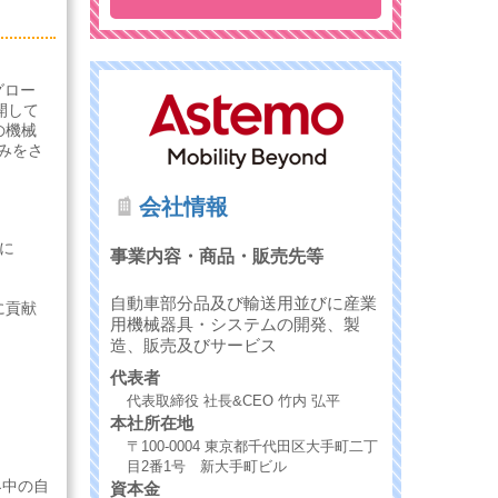
グロー
開して
の機械
みをさ
会社情報
に
事業内容・商品・販売先等
自動車部分品及び輸送用並びに産業
に貢献
用機械器具・システムの開発、製
造、販売及びサービス
代表者
代表取締役 社長&CEO 竹内 弘平
本社所在地
〒100-0004 東京都千代田区大手町二丁
目2番1号 新大手町ビル
界中の自
資本金