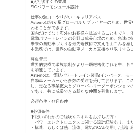
■入社後すぐの業務
SiCパワーモジュール設計
仕事の魅力・やりがい・キャリアパス
Astemoは独立系グローバルサプライヤーのため、
わることができます。
国内だけでなく海外のお客様を担当することもでき、
電動パワートレインの分野は成長市場のため、急速に
未来の自動車づくりを最先端技術で支える面白みを感
本業務では、世界の自動車メーカと直接やり取りする
募集背景
世界的規模で環境規制がより一層厳格化される中、各自動
を加速しています。
Astemoは、電動パワートレイン製品(インバータ、
自動車メーカーから多数の受注を受けております。こ
し、更なる事業拡大とグローバルリーダーポジション
であり、共に成長できる新たな仲間を募集します。
必須条件・歓迎条件
■必須条件
下記いずれかのご経験やスキルをお持ちの方：
・パワーエレクトロニクスに関する設計経験あり、ま
・構造、もしくは熱、流体、電気のCAE使用した設計