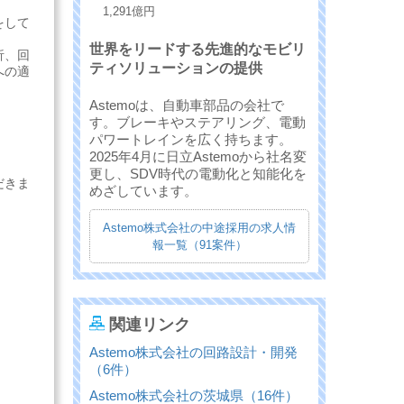
1,291億円
をして
世界をリードする先進的なモビリ
析、回
ティソリューションの提供
への適
Astemoは、自動車部品の会社で
す。ブレーキやステアリング、電動
パワートレインを広く持ちます。
2025年4月に日立Astemoから社名変
更し、SDV時代の電動化と知能化を
だきま
めざしています。
Astemo株式会社の中途採用の求人情
報一覧（91案件）
関連リンク
Astemo株式会社の回路設計・開発
（6件）
Astemo株式会社の茨城県（16件）