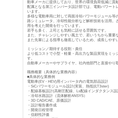
動車メーカに提供しており、世界の環境負荷低減に貢
配属となる第三インバータ設計部では、電動パワート
います。
多様な電動車両に対して両面冷却パワーモジュール等
路シミュレータ、冷却性能分析など解析技術を活用。
用を考えた開発を行っています。
若手も多く、上司とも気軽に話せる雰囲気です。
また、チャレンジしやすい風土で、若いうちから重要
また先輩による指導も徹底しているため、成長しやす
ミッション／期待する役割・責任
より低コストで小型・軽量・高出力な製品実現をミッ
す。
自動車メーカーやサプライヤ、社内他部門と直接やり
職務概要（具体的な業務内容）
■具体的な業務例
電動車(EV・HEV)用インバータ内の電気部品設計
・SiCパワーモジュール設計(実装、熱抵抗T3ster)
・配線基板設計(高耐圧配線、Ls配線インダクタンス設
・冷却水路設計（流体解析ANSYS）
・3D CAD/CAE、原価設計
・設計報告書作成
・開発日程管理
・信頼性評価