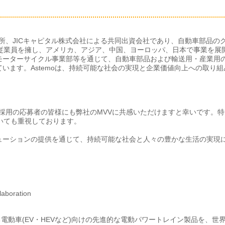
作所、JICキャピタル株式会社による共同出資会社であり、自動車部品の
人の従業員を擁し、アメリカ、アジア、中国、ヨーロッパ、日本で事業を展
モーターサイクル事業部等を通じて、自動車部品および輸送用・産業用
います。Astemoは、持続可能な社会の実現と企業価値向上への取り組
者採用の応募者の皆様にも弊社のMVVに共感いただけますと幸いです。特
おいても重視しております。
ューションの提供を通じて、持続可能な社会と人々の豊かな生活の実現
aboration
電動車(EV・HEVなど)向けの先進的な電動パワートレイン製品を、世