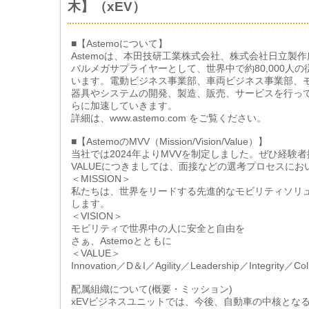
木】（xEV）
■【Astemoについて】
Astemoは、本田技研工業株式会社、株式会社日立製
バルメガサプライヤーとして、世界中で約80,000
います。電動ビジネス事業部、車両ビジネス事業部、
器具やシステムの開発、製造、販売、サービスを行って
らに加速していきます。
詳細は、www.astemo.com をご覧ください。
■【AstemoのMVV（Mission/Vision/Value）】
当社では2024年よりMVVを制定しました。ぜひ経験
VALUEにつきましては、面接などの選考プロセスに
＜MISSION＞
私たちは、世界をリードする先進的なモビリティソリ
します。
＜VISION＞
モビリティで世界中の人に安全と自由を
さぁ、Astemoとともに
＜VALUE＞
Innovation／D＆I／Agility／Leadership／Integrity／Coll
配属組織について(概要・ミッション)
xEVビジネスユニットでは、今後、自動車の中核となる