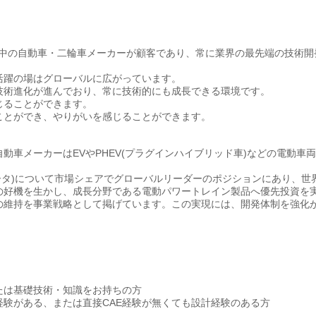
世界中の自動車・二輪車メーカーが顧客であり、常に業界の最先端の技術開
活躍の場はグローバルに広がっています。
技術進化が進んでおり、常に技術的にも成長できる環境です。
じることができます。
ことができ、やりがいを感じることができます。
車メーカーはEVやPHEV(プラグインハイブリッド車)などの電動車
モータ)について市場シェアでグローバルリーダーのポジションにあり、世
の好機を生かし、成長分野である電動パワートレイン製品へ優先投資を
の維持を事業戦略として掲げています。この実現には、開発体制を強化
たは基礎技術・知識をお持ちの方
経験がある、または直接CAE経験が無くても設計経験のある方