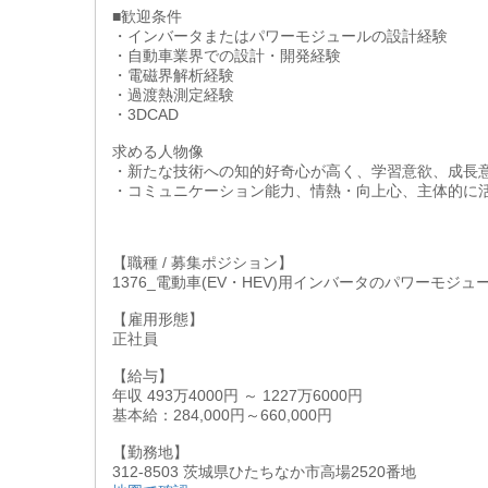
■歓迎条件
・インバータまたはパワーモジュールの設計経験
・自動車業界での設計・開発経験
・電磁界解析経験
・過渡熱測定経験
・3DCAD
求める人物像
・新たな技術への知的好奇心が高く、学習意欲、成長
・コミュニケーション能力、情熱・向上心、主体的に
【職種 / 募集ポジション】
1376_電動車(EV・HEV)用インバータのパワーモ
【雇用形態】
正社員
【給与】
年収 493万4000円 ～ 1227万6000円
基本給：284,000円～660,000円
【勤務地】
312-8503 茨城県ひたちなか市高場2520番地