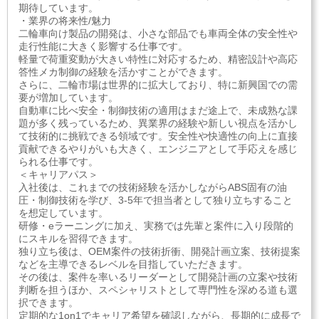
期待しています。
・業界の将来性/魅力
二輪車向け製品の開発は、小さな部品でも車両全体の安全性や
走行性能に大きく影響する仕事です。
軽量で荷重変動が大きい特性に対応するため、精密設計や高応
答性メカ制御の経験を活かすことができます。
さらに、二輪市場は世界的に拡大しており、特に新興国での需
要が増加しています。
自動車に比べ安全・制御技術の適用はまだ途上で、未成熟な課
題が多く残っているため、異業界の経験や新しい視点を活かし
て技術的に挑戦できる領域です。安全性や快適性の向上に直接
貢献できるやりがいも大きく、エンジニアとして手応えを感じ
られる仕事です。
＜キャリアパス＞
入社後は、これまでの技術経験を活かしながらABS固有の油
圧・制御技術を学び、3-5年で担当者として独り立ちすること
を想定しています。
研修・eラーニングに加え、実務では先輩と案件に入り段階的
にスキルを習得できます。
独り立ち後は、OEM案件の技術折衝、開発計画立案、技術提案
などを主導できるレベルを目指していただきます。
その後は、案件を率いるリーダーとして開発計画の立案や技術
判断を担うほか、スペシャリストとして専門性を深める道も選
択できます。
定期的な1on1でキャリア希望を確認しながら、長期的に成長で