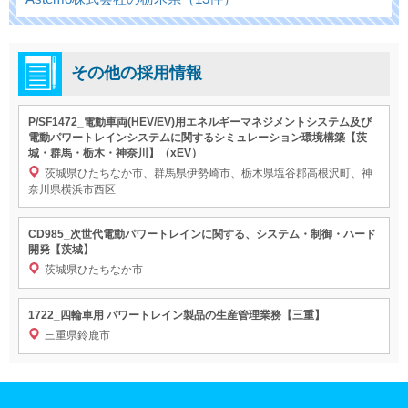
その他の採用情報
P/SF1472_電動車両(HEV/EV)用エネルギーマネジメントシステム及び
電動パワートレインシステムに関するシミュレーション環境構築【茨
城・群馬・栃木・神奈川】（xEV）
茨城県ひたちなか市、群馬県伊勢崎市、栃木県塩谷郡高根沢町、神
奈川県横浜市西区
CD985_次世代電動パワートレインに関する、システム・制御・ハード
開発【茨城】
茨城県ひたちなか市
1722_四輪車用 パワートレイン製品の生産管理業務【三重】
三重県鈴鹿市