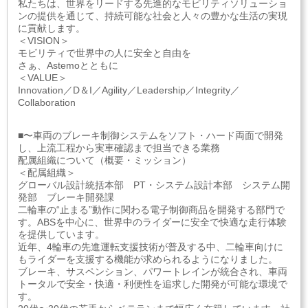
私たちは、世界をリードする先進的なモビリティソリューショ
ンの提供を通じて、持続可能な社会と人々の豊かな生活の実現
に貢献します。
＜VISION＞
モビリティで世界中の人に安全と自由を
さぁ、Astemoとともに
＜VALUE＞
Innovation／D＆I／Agility／Leadership／Integrity／
Collaboration
■〜車両のブレーキ制御システムをソフト・ハード両面で開発
し、上流工程から実車確認まで担当できる業務
配属組織について（概要・ミッション）
＜配属組織＞
グローバル設計統括本部 PT・システム設計本部 システム開
発部 ブレーキ開発課
二輪車の“止まる”動作に関わる電子制御商品を開発する部門で
す。ABSを中心に、世界中のライダーに安全で快適な走行体験
を提供しています。
近年、4輪車の先進運転支援技術が普及する中、二輪車向けに
もライダーを支援する機能が求められるようになりました。
ブレーキ、サスペンション、パワートレインが統合され、車両
トータルで安全・快適・利便性を追求した開発が可能な環境で
す。