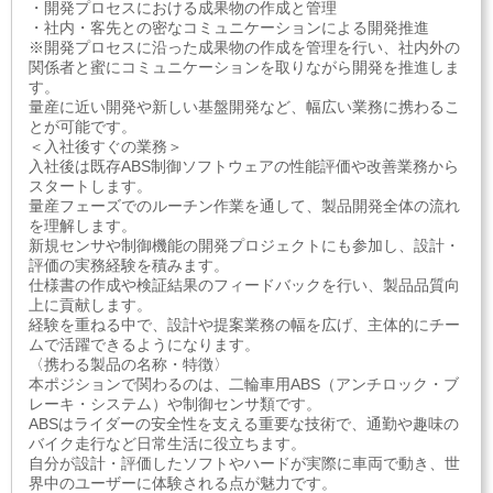
・開発プロセスにおける成果物の作成と管理
・社内・客先との密なコミュニケーションによる開発推進
※開発プロセスに沿った成果物の作成を管理を行い、社内外の
関係者と蜜にコミュニケーションを取りながら開発を推進しま
す。
量産に近い開発や新しい基盤開発など、幅広い業務に携わるこ
とが可能です。
＜入社後すぐの業務＞
入社後は既存ABS制御ソフトウェアの性能評価や改善業務から
スタートします。
量産フェーズでのルーチン作業を通して、製品開発全体の流れ
を理解します。
新規センサや制御機能の開発プロジェクトにも参加し、設計・
評価の実務経験を積みます。
仕様書の作成や検証結果のフィードバックを行い、製品品質向
上に貢献します。
経験を重ねる中で、設計や提案業務の幅を広げ、主体的にチー
ムで活躍できるようになります。
〈携わる製品の名称・特徴〉
本ポジションで関わるのは、二輪車用ABS（アンチロック・ブ
レーキ・システム）や制御センサ類です。
ABSはライダーの安全性を支える重要な技術で、通勤や趣味の
バイク走行など日常生活に役立ちます。
自分が設計・評価したソフトやハードが実際に車両で動き、世
界中のユーザーに体験される点が魅力です。