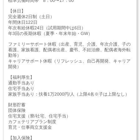
標準労働時間帯 8：00〜17：00
【休日】
完全週休2日制（土日）
年間休日122日
年次有給休暇24日（試用期間中は6日）
年3回の長期休暇（夏季・年末年始・GW）
ファミリーサポート休暇（出産、育児、介護、年次介護、子の
看護、家族看護、配偶者出産、慶弔、不妊治療、配偶者海外転
勤等）
キャリアサポート休暇（リフレッシュ、自己再開発、キャリア
開発）
【福利厚生】
通勤手当あり
住宅手当あり
家族手当あり：扶養1万2000円/人（上限4名※子は上限なし）
財形貯蓄
団体保険
住宅支援（寮/社宅、住宅手当）
カフェテリアプラン制度
育児・仕事両立支援金
【加入保険】