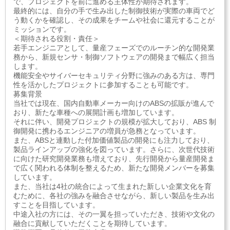
で、プロジェクトを前に進める主体性が期待されます。
最終的には、自分の手で生み出した制御技術が実際の車両でど
う動くかを確認し、その成果をチームや社会に還元することが
ミッションです。
＜期待される役割・責任＞
若手エンジニアとして、量産フェーズでのルーチン的な開発業
務から、新規センサ・制御ソフトウェアの開発まで幅広く担当
します。
機能安全やサイバーセキュリティ分野に強みのある方は、専門
性を活かしたプロジェクトに参加することも可能です。
募集背景
当社では現在、国内自動車メーカー向けのABSの拡販が進んで
おり、新たな車種への展開計画も増加しています。
それに伴い、開発プロジェクトの規模が拡大しており、ABS 制
御開発に携わるエンジニアの増員が急務となっています。
また、ABSと連動した付加価値製品の開発にも注力しており、
製品ラインアップの強化を図っています。さらに、次世代技術
に向けた研究開発業務も増えており、先行開発から量産開発ま
で広く関われる体制を整えるため、新たな開発メンバーを募集
しています。
また、当社は4社の統合によって生まれた新しい企業文化を育
むために、各社の強みを融合させながら、新しい製品を生み出
すことを目指しています。
中途入社の方には、その一翼を担っていただき、技術や文化の
融合に貢献していただくことを期待しています。