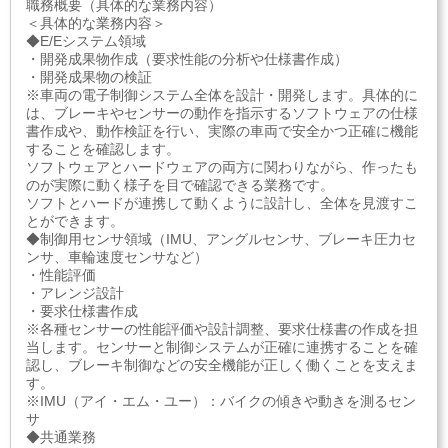
職務概要（具体的な業務内容）
＜具体的な業務内容＞
◆E/Eシステム領域
・開発成果物作成（要求性能の分析や仕様書作成）
・開発成果物の検証
※車両の電子制御システム全体を設計・開発します。具体的に
は、ブレーキやセンサーの動作を指示するソフトウェアの仕様
書作成や、動作検証を行い、実際の車両で安全かつ正確に機能
することを確認します。
ソフトウェアとハードウェアの両方に関わりながら、作ったも
のが実際に動く様子を目で確認できる業務です。
ソフトとハードが連携して動くように設計し、全体を見渡すこ
とができます。
◆制御用センサ領域（IMU、アングルセンサ、ブレーキ圧力セ
ンサ、車輪速度センサなど）
・性能評価
・アレンジ設計
・要求仕様書作成
※各種センサーの性能評価や設計調整、要求仕様書の作成を担
当します。センサーと制御システムが正確に連携することを確
認し、ブレーキ制御などの安全機能が正しく働くことを支えま
す。
※IMU（アイ・エム・ユー）：バイクの傾きや動きを測るセン
サ
◆共通業務