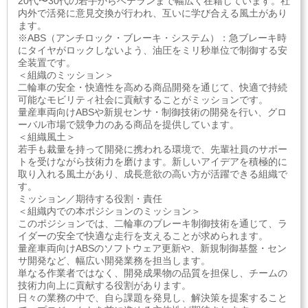
20代〜30代の若手からベテランまで幅広く在籍しています。社
内外で活発に意見交換が行われ、互いに学び合える風土があり
ます。
※ABS（アンチロック・ブレーキ・システム）：急ブレーキ時
にタイヤがロックしないよう、油圧をミリ秒単位で制御する安
全装置です。
＜組織のミッション＞
二輪車の安全・快適性を高める商品開発を通じて、快適で持続
可能なモビリティ社会に貢献することがミッションです。
量産車両向けABSや新規センサ・制御技術の開発を行い、グロ
ーバル市場で競争力のある商品を提供しています。
＜組織風土＞
若手も裁量を持って開発に携われる環境で、先輩社員のサポー
トを受けながら技術力を磨けます。新しいアイデアを積極的に
取り入れる風土があり、成長意欲の高い方が活躍できる組織で
す。
ミッション／期待する役割・責任
＜組織内での本ポジションのミッション＞
このポジションでは、二輪車のブレーキ制御技術を通じて、ラ
イダーの安全で快適な走行を支えることが求められます。
量産車両向けABSのソフトウェア更新や、新規制御基盤・セン
サ開発など、幅広い開発業務を担当します。
単なる作業者ではなく、開発成果物の品質を担保し、チームの
技術力向上に貢献する役割があります。
日々の業務の中で、自ら課題を発見し、解決策を提案すること