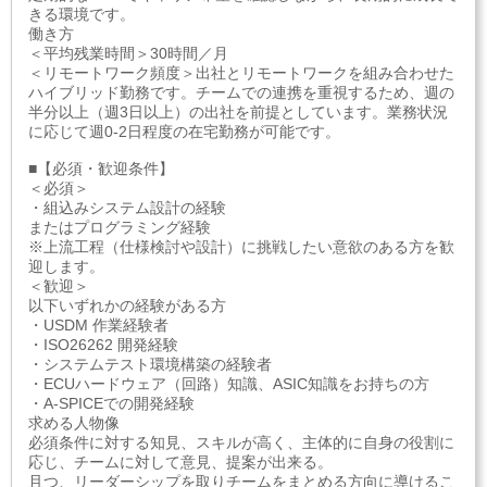
きる環境です。
働き方
＜平均残業時間＞30時間／月
＜リモートワーク頻度＞出社とリモートワークを組み合わせた
ハイブリッド勤務です。チームでの連携を重視するため、週の
半分以上（週3日以上）の出社を前提としています。業務状況
に応じて週0-2日程度の在宅勤務が可能です。
■【必須・歓迎条件】
＜必須＞
・組込みシステム設計の経験
またはプログラミング経験
※上流工程（仕様検討や設計）に挑戦したい意欲のある方を歓
迎します。
＜歓迎＞
以下いずれかの経験がある方
・USDM 作業経験者
・ISO26262 開発経験
・システムテスト環境構築の経験者
・ECUハードウェア（回路）知識、ASIC知識をお持ちの方
・A-SPICEでの開発経験
求める人物像
必須条件に対する知見、スキルが高く、主体的に自身の役割に
応じ、チームに対して意見、提案が出来る。
且つ、リーダーシップを取りチームをまとめる方向に導けるこ