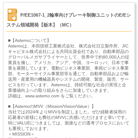
P/EE1067-1_2輪車向けブレーキ制御ユニットのE/Eシ
ステム領域開発【栃木】（MC）
■【Astemoについて】
Astemoは、本田技研工業株式会社、株式会社日立製作所、JIC
キャピタル株式会社による共同出資会社であり、自動車部品の
グローバルメガサプライヤーとして、世界中で約80,000人の従
業員を擁し、アメリカ、アジア、中国、ヨーロッパ、日本で事
業を展開しています。電動ビジネス事業部、車両ビジネス事業
部、モーターサイクル事業部等を通じて、自動車部品および輸
送用・産業用の機械器具やシステムの開発、製造、販売、サー
ビスを行っています。Astemoは、持続可能な社会の実現と企
業価値向上への取り組みをさらに加速していきます。
詳細は、www.astemo.com をご覧ください。
■【AstemoのMVV（Mission/Vision/Value）】
当社では2024年よりMVVを制定しました。ぜひ経験者採用の
応募者の皆様にも弊社のMVVに共感いただけますと幸いです。
特にVALUEにつきましては、面接などの選考プロセスにおいて
も重視しております。
＜MISSION＞