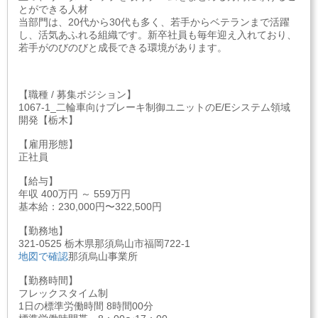
とができる人材
当部門は、20代から30代も多く、若手からベテランまで活躍
し、活気あふれる組織です。新卒社員も毎年迎え入れており、
若手がのびのびと成長できる環境があります。
【職種 / 募集ポジション】
1067-1_二輪車向けブレーキ制御ユニットのE/Eシステム領域
開発【栃木】
【雇用形態】
正社員
【給与】
年収 400万円 ～ 559万円
基本給：230,000円〜322,500円
【勤務地】
321-0525 栃木県那須烏山市福岡722-1
地図で確認
那須烏山事業所
【勤務時間】
フレックスタイム制
1日の標準労働時間 8時間00分