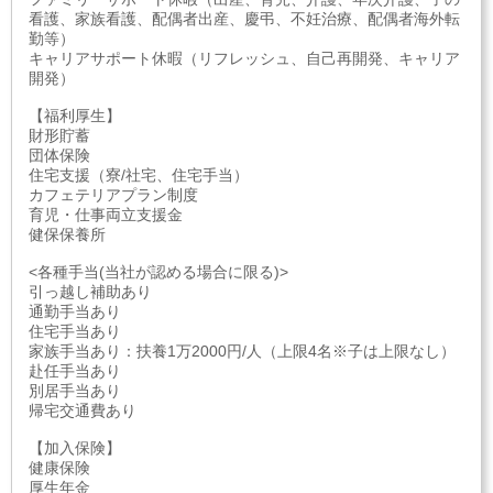
看護、家族看護、配偶者出産、慶弔、不妊治療、配偶者海外転
勤等）
キャリアサポート休暇（リフレッシュ、自己再開発、キャリア
開発）
【福利厚生】
財形貯蓄
団体保険
住宅支援（寮/社宅、住宅手当）
カフェテリアプラン制度
育児・仕事両立支援金
健保保養所
<各種手当(当社が認める場合に限る)>
引っ越し補助あり
通勤手当あり
住宅手当あり
家族手当あり：扶養1万2000円/人（上限4名※子は上限なし）
赴任手当あり
別居手当あり
帰宅交通費あり
【加入保険】
健康保険
厚生年金