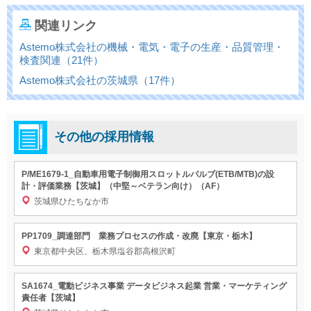
関連リンク
Astemo株式会社の機械・電気・電子の生産・品質管理・
検査関連（21件）
Astemo株式会社の茨城県（17件）
その他の採用情報
P/ME1679-1_自動車用電子制御用スロットルバルブ(ETB/MTB)の設
計・評価業務【茨城】（中堅～ベテラン向け）（AF）
茨城県ひたちなか市
PP1709_調達部門 業務プロセスの作成・改廃【東京・栃木】
東京都中央区、栃木県塩谷郡高根沢町
SA1674_電動ビジネス事業 データビジネス起業 営業・マーケティング
責任者【茨城】