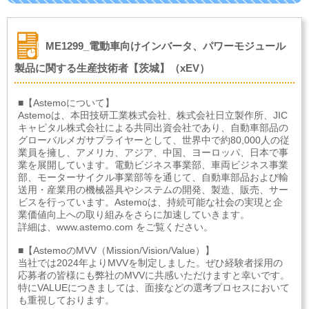
ME1299_電動車向けインバータ、パワーモジュール
製品に関する生産技術者【茨城】（xEV）
■【Astemoについて】
Astemoは、本田技研工業株式会社、株式会社日立製作所、JIC
キャピタル株式会社による共同出資会社であり、自動車部品の
グローバルメガサプライヤーとして、世界中で約80,000人の従
業員を擁し、アメリカ、アジア、中国、ヨーロッパ、日本で事
業を展開しています。電動ビジネス事業部、車両ビジネス事業
部、モーターサイクル事業部等を通じて、自動車部品および輸
送用・産業用の機械器具やシステムの開発、製造、販売、サー
ビスを行っています。Astemoは、持続可能な社会の実現と企
業価値向上への取り組みをさらに加速していきます。
詳細は、www.astemo.com をご覧ください。
■【AstemoのMVV（Mission/Vision/Value）】
当社では2024年よりMVVを制定しました。ぜひ経験者採用の
応募者の皆様にも弊社のMVVに共感いただけますと幸いです。
特にVALUEにつきましては、面接などの選考プロセスにおいて
も重視しております。