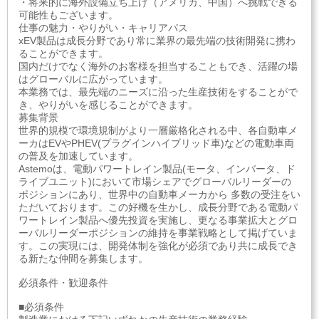
・将来的に海外設備立ち上げ（アメリカ、中国）へ挑戦できる
可能性もございます。
仕事の魅力・やりがい・キャリアパス
xEV製品は成長分野であり常に業界の最先端の技術開発に携わ
ることができます。
国内だけでなく海外のお客様を担当することもでき、活躍の場
はグローバルに広がっています。
本業務では、最先端のニーズに沿った生産技術をすることがで
き、やりがいを感じることができます。
募集背景
世界的規模で環境規制がより一層厳格化される中、各自動車メ
ーカはEVやPHEV(プラグインハイブリッド車)などの電動車両
の普及を加速しています。
Astemoは、電動パワートレイン製品(モータ、インバータ、ド
ライブユニット)において市場シェアでグローバルリーダーの
ポジションにあり、世界中の自動車メーカから 多数の受注をい
ただいております。この好機を生かし、成長分野である電動パ
ワートレイン製品へ優先投資を実施し、更なる事業拡大とグロ
ーバルリーダーポジションの維持を事業戦略として掲げていま
す。この実現には、開発体制を強化が必須であり共に成長でき
る新たな仲間を募集します。
必須条件・歓迎条件
■必須条件