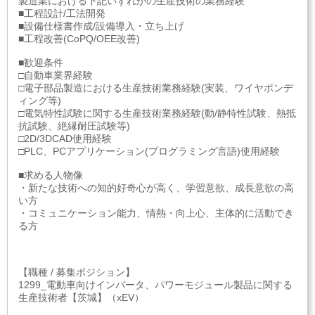
製造業における下記いずれかの生産技術の業務経験
■工程設計/工法開発
■設備仕様書作成/設備導入・立ち上げ
■工程改善(CoPQ/OEE改善)
■歓迎条件
□自動車業界経験
□電子部品製造における生産技術業務経験(実装、ワイヤボンデ
ィング等)
□電気特性試験に関する生産技術業務経験(動/静特性試験、熱抵
抗試験、絶縁耐圧試験等)
□2D/3DCAD使用経験
□PLC、PCアプリケーション(プログラミング言語)使用経験
■求める人物像
・新たな技術への知的好奇心が高く、学習意欲、成長意欲の高
い方
・コミュニケーション能力、情熱・向上心、主体的に活動でき
る方
【職種 / 募集ポジション】
1299_電動車向けインバータ、パワーモジュール製品に関する
生産技術者【茨城】（xEV）