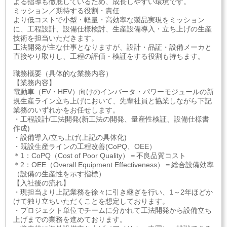
よる指導も徹底しているため、成長しやすい環境です。
ミッション／期待する役割・責任
より低コストで小型・軽量・高効率な製品実現をミッション
に、工程設計、設備仕様検討、生産設備導入・立ち上げの生産
技術を担当いただきます。
工法開発が主な仕事となりますが、設計・品証・設備メーカと
直接やり取りし、工程の評価・検証をする役割も持ちます。
職務概要（具体的な業務内容）
【業務内容】
電動車（EV・HEV）向けのインバータ・パワーモジュールの新
規生産ライン立ち上げにおいて、先輩社員と協業しながら下記
業務のいずれかをお任せします。
・工程設計/工法開発(新工法の開発、量産性検証、設備仕様書
作成)
・設備導入/立ち上げ(上記の具体化)
・既設生産ラインの工程改善(CoPQ、OEE）
＊1：CoPQ（Cost of Poor Quality）＝不良品質コスト
＊2：OEE（Overall Equipment Effectiveness）＝総合設備効率
（設備の生産性を示す指標）
【入社後の流れ】
・現担当より上記業務を徐々に引き継ぎを行い、1～2年ほどか
けて独り立ちいただくことを想定しております。
・プロジェクト単位でチームに分かれて工法開発から設備立ち
上げまでの業務を進めております。