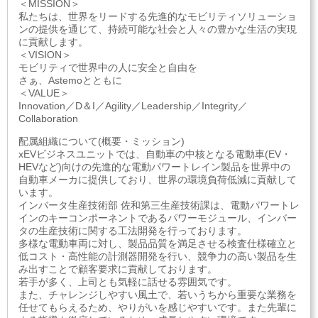
＜MISSION＞
私たちは、世界をリードする先進的なモビリティソリューショ
ンの提供を通じて、持続可能な社会と人々の豊かな生活の実現
に貢献します。
＜VISION＞
モビリティで世界中の人に安全と自由を
さぁ、Astemoとともに
＜VALUE＞
Innovation／D＆I／Agility／Leadership／Integrity／
Collaboration
配属組織について(概要・ミッション)
xEVビジネスユニットでは、自動車の中核となる電動車(EV・
HEVなど)向けの先進的な電動パワートレイン製品を世界中の
自動車メーカに提供しており、世界の環境負荷低減に貢献して
います。
インバータ生産技術部 佐和第三生産技術課は、電動パワートレ
インのキーコンポーネントであるパワーモジュール、インバー
タの生産技術に関する工法開発を行っております。
多様な電動車両に対し、製品品質を満足させる検査仕様確立と
低コスト・高性能の計測器開発を行い、競争力の高い製品を生
み出すことで顧客要求に貢献しております。
若手が多く、上司とも気軽に話せる雰囲気です。
また、チャレンジしやすい風土で、若いうちから重要な業務を
任せてもらえるため、やりがいを感じやすいです。また先輩に