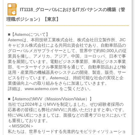
IT1118_グローバルにおけるITガバナンスの構築（管
理職ポジション）【東京】
■【Astemoについて】
Astemoは、本田技研工業株式会社、株式会社日立製作所、JIC
キャピタル株式会社による共同出資会社であり、自動車部品の
グローバルメガサプライヤーとして、世界中で約80,000人の従
業員を擁し、アメリカ、アジア、中国、ヨーロッパ、日本で事
業を展開しています。電動ビジネス事業部、車両ビジネス事業
部、モーターサイクル事業部等を通じて、自動車部品および輸
送用・産業用の機械器具やシステムの開発、製造、販売、サー
ビスを行っています。Astemoは、持続可能な社会の実現と企
業価値向上への取り組みをさらに加速していきます。
詳細は、www.astemo.com をご覧ください。
■【AstemoのMVV（Mission/Vision/Value）】
当社では2024年よりMVVを制定しました。ぜひ経験者採用の
応募者の皆様にも弊社のMVVに共感いただけますと幸いです。
特にVALUEにつきましては、面接などの選考プロセスにおいて
も重視しております。
＜MISSION＞
私たちは、世界をリードする先進的なモビリティソリューショ