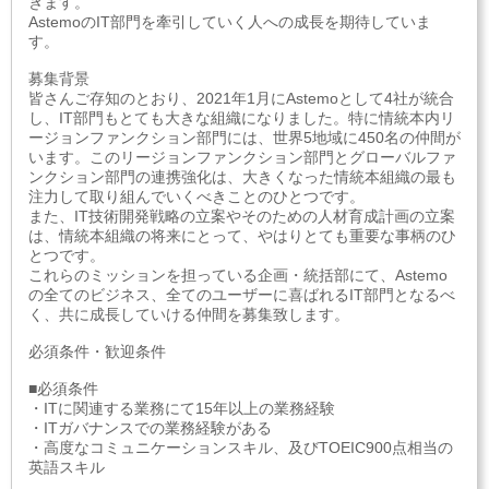
きます。
AstemoのIT部門を牽引していく人への成長を期待していま
す。
募集背景
皆さんご存知のとおり、2021年1月にAstemoとして4社が統合
し、IT部門もとても大きな組織になりました。特に情統本内リ
ージョンファンクション部門には、世界5地域に450名の仲間が
います。このリージョンファンクション部門とグローバルファ
ンクション部門の連携強化は、大きくなった情統本組織の最も
注力して取り組んでいくべきことのひとつです。
また、IT技術開発戦略の立案やそのための人材育成計画の立案
は、情統本組織の将来にとって、やはりとても重要な事柄のひ
とつです。
これらのミッションを担っている企画・統括部にて、Astemo
の全てのビジネス、全てのユーザーに喜ばれるIT部門となるべ
く、共に成長していける仲間を募集致します。
必須条件・歓迎条件
■必須条件
・ITに関連する業務にて15年以上の業務経験
・ITガバナンスでの業務経験がある
・高度なコミュニケーションスキル、及びTOEIC900点相当の
英語スキル