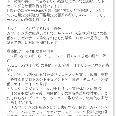
ト、結果の共有・報告を行い、残課題については継続したトラ
ッキングと改善報告を行います。
IT関連の規定やAstemo社規、部門内規などを棚卸し、不足し
ている規定の補強や不要規定の更新を行い、Astemo ITポリシ
ーハウスの整備を行います。
ミッション／期待する役割・責任
ガバナンス課の組織長として、Astemo IT規定やプロセスの整
備から、ガバナンス強化を軸とした業務プロセスの見直し、構
築まで幅広い対応を期待します
職務概要（具体的な業務内容）
・世界5地域（米、欧、中、アジア、日）のIT規定の棚卸、評
価
・Astemo全社IT規定の整備、包括管理（ITポリシーハウスの構
築）
・ガバナンス強化に向けた業務プロセスの見直し、改善、実行
・各種監査プロセスのドキュメント化、関連ドキュメントの整
備、ガイドラインの発行
・リスクマネジメント、及び全社リスク管理体制との連携
・ITの目的意識を定義、明確化しその達成手法を検討する。ま
たそれらをITビジョンやミッションに取り込み、戦略的な実行
計画を策定する
・ITガバナンスの枠組みを設計し実行する。目的、ガバナンス
プリンシパル、ポリシーやガバナンスメンバーの役割と責任及