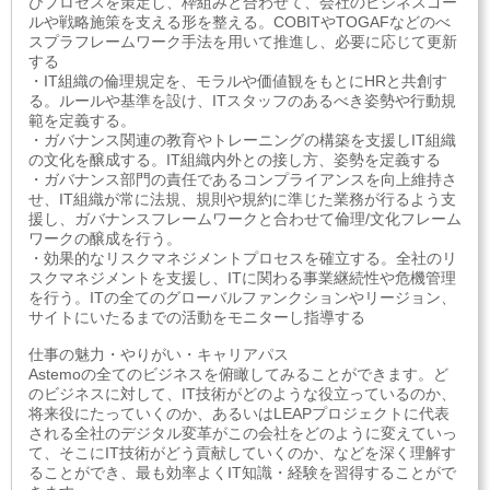
びプロセスを策定し、枠組みと合わせて、会社のビジネスゴー
ルや戦略施策を支える形を整える。COBITやTOGAFなどのべ
スプラフレームワーク手法を用いて推進し、必要に応じて更新
する
・IT組織の倫理規定を、モラルや価値観をもとにHRと共創す
る。ルールや基準を設け、ITスタッフのあるべき姿勢や行動規
範を定義する。
・ガバナンス関連の教育やトレーニングの構築を支援しIT組織
の文化を醸成する。IT組織内外との接し方、姿勢を定義する
・ガバナンス部門の責任であるコンプライアンスを向上維持さ
せ、IT組織が常に法規、規則や規約に準じた業務が行るよう支
援し、ガバナンスフレームワークと合わせて倫理/文化フレーム
ワークの醸成を行う。
・効果的なリスクマネジメントプロセスを確立する。全社のリ
スクマネジメントを支援し、ITに関わる事業継続性や危機管理
を行う。ITの全てのグローバルファンクションやリージョン、
サイトにいたるまでの活動をモニターし指導する
仕事の魅力・やりがい・キャリアパス
Astemoの全てのビジネスを俯瞰してみることができます。ど
のビジネスに対して、IT技術がどのような役立っているのか、
将来役にたっていくのか、あるいはLEAPプロジェクトに代表
される全社のデジタル変革がこの会社をどのように変えていっ
て、そこにIT技術がどう貢献していくのか、などを深く理解す
ることができ、最も効率よくIT知識・経験を習得することがで