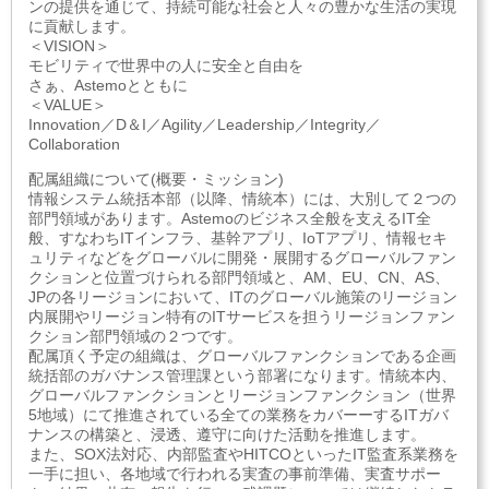
ンの提供を通じて、持続可能な社会と人々の豊かな生活の実現
に貢献します。
＜VISION＞
モビリティで世界中の人に安全と自由を
さぁ、Astemoとともに
＜VALUE＞
Innovation／D＆I／Agility／Leadership／Integrity／
Collaboration
配属組織について(概要・ミッション)
情報システム統括本部（以降、情統本）には、大別して２つの
部門領域があります。Astemoのビジネス全般を支えるIT全
般、すなわちITインフラ、基幹アプリ、IoTアプリ、情報セキ
ュリティなどをグローバルに開発・展開するグローバルファン
クションと位置づけられる部門領域と、AM、EU、CN、AS、
JPの各リージョンにおいて、ITのグローバル施策のリージョン
内展開やリージョン特有のITサービスを担うリージョンファン
クション部門領域の２つです。
配属頂く予定の組織は、グローバルファンクションである企画
統括部のガバナンス管理課という部署になります。情統本内、
グローバルファンクションとリージョンファンクション（世界
5地域）にて推進されている全ての業務をカバーーするITガバ
ナンスの構築と、浸透、遵守に向けた活動を推進します。
また、SOX法対応、内部監査やHITCOといったIT監査系業務を
一手に担い、各地域で行われる実査の事前準備、実査サポー