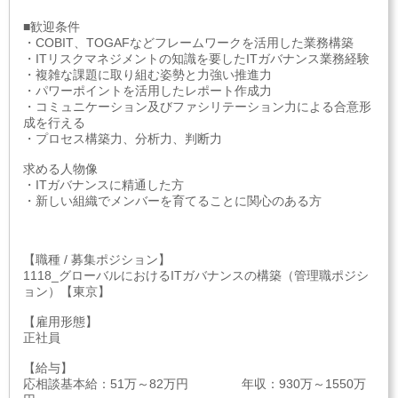
■歓迎条件
・COBIT、TOGAFなどフレームワークを活用した業務構築
・ITリスクマネジメントの知識を要したITガバナンス業務経験
・複雑な課題に取り組む姿勢と力強い推進力
・パワーポイントを活用したレポート作成力
・コミュニケーション及びファシリテーション力による合意形
成を行える
・プロセス構築力、分析力、判断力
求める人物像
・ITガバナンスに精通した方
・新しい組織でメンバーを育てることに関心のある方
【職種 / 募集ポジション】
1118_グローバルにおけるITガバナンスの構築（管理職ポジシ
ョン）【東京】
【雇用形態】
正社員
【給与】
応相談基本給：51万～82万円 年収：930万～1550万