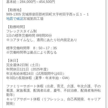
基本給：284,000円～454,500円
【勤務地】
989-1305 宮城県柴田郡村田町大字村田字西ヶ丘１－１
地図で確認
宮城第四工場
【勤務時間】
フレックスタイム制
1日の標準労働時間 8時間00分
※コアタイムなし、適用にあたり社内規定あり
標準労働時間帯 8：50～17：35
※労働時間帯は拠点により異なる
【休日】
完全週休2日制（土日）
年間休日121日（2025年度）
年次有給休暇24日（試用期間中は6日）
年3回の長期休暇（夏季・年末年始・GW）
ファミリーサポート休暇（出産、育児、介護、年次介護、子の
看護、家族看護、配偶者出産、慶弔、不妊治療、配偶者海外転
勤等）
キャリアサポート休暇（リフレッシュ、自己再開発、キャリア
開発）