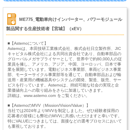
ME775_電動車向けインバーター、パワーモジュール
製品関する生産技術者【宮城】（xEV）
■【Astemoについて】
Astemoは、本田技研工業株式会社、株式会社日立製作所、JIC
キャピタル株式会社による共同出資会社であり、自動車部品の
グローバルメガサプライヤーとして、世界中で約80,000人の従
業員を擁し、アメリカ、アジア、中国、ヨーロッパ、日本で事
業を展開しています。電動ビジネス事業部、車両ビジネス事業
部、モーターサイクル事業部等を通じて、自動車部品および輸
送用・産業用の機械器具やシステムの開発、製造、販売、サー
ビスを行っています。Astemoは、持続可能な社会の実現と企
業価値向上への取り組みをさらに加速していきます。
詳細は、www.astemo.com をご覧ください。
■【AstemoのMVV（Mission/Vision/Value）】
当社では2024年よりMVVを制定しました。ぜひ経験者採用の
応募者の皆様にも弊社のMVVに共感いただけますと幸いです。
特にVALUEにつきましては、面接などの選考プロセスにおいて
も重視しております。