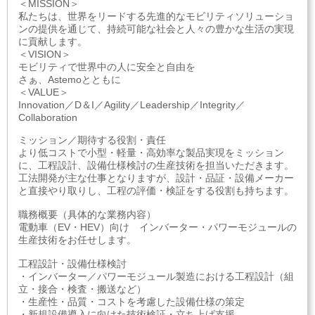
＜MISSION＞
私たちは、世界をリードする先進的なモビリティソリューショ
ンの提供を通じて、持続可能な社会と人々の豊かな生活の実現
に貢献します。
＜VISION＞
モビリティで世界中の人に安全と自由を
さぁ、Astemoとともに
＜VALUE＞
Innovation／D＆I／Agility／Leadership／Integrity／
Collaboration
ミッション／期待する役割・責任
より低コストで小型・軽量・高効率な製品実現をミッション
に、工程設計、設備仕様検討の生産技術を担当いただきます。
工法開発が主な仕事となりますが、設計・品証・設備メーカー
と直接やり取りし、工程の評価・検証をする役割も持ちます。
職務概要（具体的な業務内容）
電動車（EV・HEV）向け インバーター・パワーモジュールの
生産技術をお任せします。
工程設計・設備仕様検討
・インバーター／パワーモジュール製造における工程設計（組
立・接合・検査・搬送など）
・生産性・品質・コストを考慮した設備仕様の策定
・新規設備導入に向けた技術検証・立ち上げ支援