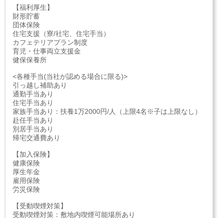
【福利厚生】
財形貯蓄
団体保険
住宅支援（寮/社宅、住宅手当）
カフェテリアプラン制度
育児・仕事両立支援金
健保保養所
<各種手当(当社が認める場合に限る)>
引っ越し補助あり
通勤手当あり
住宅手当あり
家族手当あり：扶養1万2000円/人（上限4名※子は上限なし）
赴任手当あり
別居手当あり
帰宅交通費あり
【加入保険】
健康保険
厚生年金
雇用保険
労災保険
【受動喫煙対策】
受動喫煙対策：敷地内喫煙可能場所あり