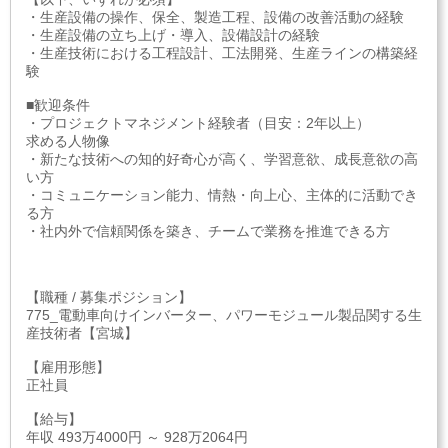
・生産設備の操作、保全、製造工程、設備の改善活動の経験
・生産設備の立ち上げ・導入、設備設計の経験
・生産技術における工程設計、工法開発、生産ラインの構築経
験
■歓迎条件
・プロジェクトマネジメント経験者（目安：2年以上）
求める人物像
・新たな技術への知的好奇心が高く、学習意欲、成長意欲の高
い方
・コミュニケーション能力、情熱・向上心、主体的に活動でき
る方
・社内外で信頼関係を築き、チームで業務を推進できる方
【職種 / 募集ポジション】
775_電動車向けインバーター、パワーモジュール製品関する生
産技術者【宮城】
【雇用形態】
正社員
【給与】
年収 493万4000円 ～ 928万2064円