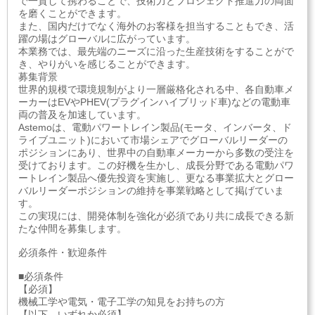
で一貫して携わることで、技術力とプロジェクト推進力の両面
を磨くことができます。
また、国内だけでなく海外のお客様を担当することもでき、活
躍の場はグローバルに広がっています。
本業務では、最先端のニーズに沿った生産技術をすることがで
き、やりがいを感じることができます。
募集背景
世界的規模で環境規制がより一層厳格化される中、各自動車メ
ーカーはEVやPHEV(プラグインハイブリッド車)などの電動車
両の普及を加速しています。
Astemoは、電動パワートレイン製品(モータ、インバータ、ド
ライブユニット)において市場シェアでグローバルリーダーの
ポジションにあり、世界中の自動車メーカーから多数の受注を
受けております。この好機を生かし、成長分野である電動パワ
ートレイン製品へ優先投資を実施し、更なる事業拡大とグロー
バルリーダーポジションの維持を事業戦略として掲げていま
す。
この実現には、開発体制を強化が必須であり共に成長できる新
たな仲間を募集します。
必須条件・歓迎条件
■必須条件
【必須】
機械工学や電気・電子工学の知見をお持ちの方
【以下、いずれか必須】