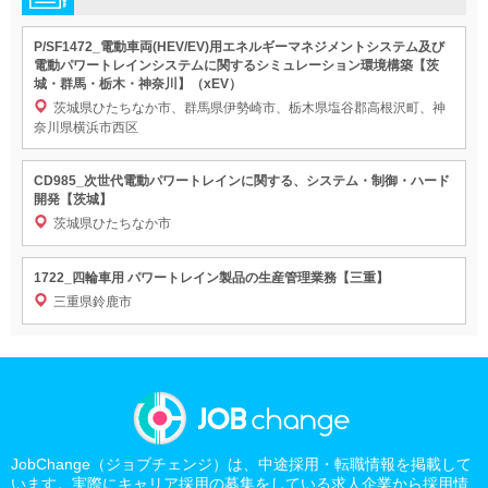
P/SF1472_電動車両(HEV/EV)用エネルギーマネジメントシステム及び
電動パワートレインシステムに関するシミュレーション環境構築【茨
城・群馬・栃木・神奈川】（xEV）
茨城県ひたちなか市、群馬県伊勢崎市、栃木県塩谷郡高根沢町、神
奈川県横浜市西区
CD985_次世代電動パワートレインに関する、システム・制御・ハード
開発【茨城】
茨城県ひたちなか市
1722_四輪車用 パワートレイン製品の生産管理業務【三重】
三重県鈴鹿市
JobChange（ジョブチェンジ）は、中途採用・転職情報を掲載して
います。実際にキャリア採用の募集をしている求人企業から採用情