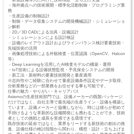
・海外拠点への技術展開・標準化活動制御・プログラミング業
務
・生産設備の制御設計
・制御・データ収集システムの開発機械設計・シミュレーショ
ン解析
・2D／3D CADによる治具・設備設計
・シミュレーションによる設計検証
・設備のレイアウト設計およびラインバランス検討要素技術・
先端技術の活用
・画像処理技術による外観検査・位置認識（OpenCV、Halcon
等）
・Deep Learningを活用したAI検査モデルの構築・運用
・IoT技術による設備状態監視・予兆保全システムの開発
・新工法・新材料の要素技術開発と量産適用
※志向性やご経験に合わせて量産設備条件設定やデータ取得、
分析業務などの一部業務をお任せする事も可能です。
仕事の魅力・やりがい・キャリアパス
Astemoの生産技術部門では、設備メーカーの既製パッケージ
だけではなく、自社主導で最先端の生産ライン・設備を構築し
ています。設備メーカーと協働しながら、時には彼らが初めて
手掛けるような革新的な設備開発にも携わることができ、技術
者としての挑戦と成長を実感できる環境です。
既存技術の延命ではなく、業界をリードする新技術の創出の推
進、設備仕様の検討段階から関わり、構想・設計・立ち上げま