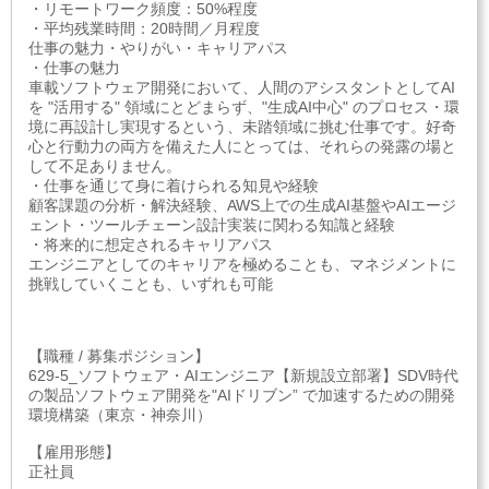
・リモートワーク頻度：50%程度
・平均残業時間：20時間／月程度
仕事の魅力・やりがい・キャリアパス
・仕事の魅力
車載ソフトウェア開発において、人間のアシスタントとしてAI
を "活用する" 領域にとどまらず、"生成AI中心" のプロセス・環
境に再設計し実現するという、未踏領域に挑む仕事です。好奇
心と行動力の両方を備えた人にとっては、それらの発露の場と
して不足ありません。
・仕事を通じて身に着けられる知見や経験
顧客課題の分析・解決経験、AWS上での生成AI基盤やAIエージ
ェント・ツールチェーン設計実装に関わる知識と経験
・将来的に想定されるキャリアパス
エンジニアとしてのキャリアを極めることも、マネジメントに
挑戦していくことも、いずれも可能
【職種 / 募集ポジション】
629-5_ソフトウェア・AIエンジニア【新規設立部署】SDV時代
の製品ソフトウェア開発を"AIドリブン” で加速するための開発
環境構築（東京・神奈川）
【雇用形態】
正社員