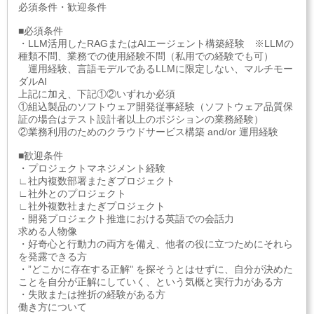
必須条件・歓迎条件
■必須条件
・LLM活用したRAGまたはAIエージェント構築経験 ※LLMの
種類不問、業務での使用経験不問（私用での経験でも可）
運用経験、言語モデルであるLLMに限定しない、マルチモー
ダルAI
上記に加え、下記①②いずれか必須
①組込製品のソフトウェア開発従事経験（ソフトウェア品質保
証の場合はテスト設計者以上のポジションの業務経験）
②業務利用のためのクラウドサービス構築 and/or 運用経験
■歓迎条件
・プロジェクトマネジメント経験
∟社内複数部署またぎプロジェクト
∟社外とのプロジェクト
∟社外複数社またぎプロジェクト
・開発プロジェクト推進における英語での会話力
求める人物像
・好奇心と行動力の両方を備え、他者の役に立つためにそれら
を発露できる方
・”どこかに存在する正解" を探そうとはせずに、自分が決めた
ことを自分が正解にしていく、という気概と実行力がある方
・失敗または挫折の経験がある方
働き方について