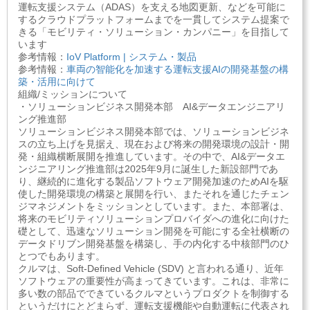
運転支援システム（ADAS）を支える地図更新、などを可能に
するクラウドプラットフォームまでを一貫してシステム提案で
きる「モビリティ・ソリューション・カンパニー」を目指して
います
参考情報：
IoV Platform | システム・製品
参考情報：
車両の智能化を加速する運転支援AIの開発基盤の構
築・活用に向けて
組織/ミッションについて
・ソリューションビジネス開発本部 AI&データエンジニアリ
ング推進部
ソリューションビジネス開発本部では、ソリューションビジネ
スの立ち上げを見据え、現在および将来の開発環境の設計・開
発・組織横断展開を推進しています。その中で、AI&データエ
ンジニアリング推進部は2025年9月に誕生した新設部門であ
り、継続的に進化する製品ソフトウェア開発加速のためAIを駆
使した開発環境の構築と展開を行い、またそれを通じたチェン
ジマネジメントをミッションとしています。また、本部署は、
将来のモビリティソリューションプロバイダへの進化に向けた
礎として、迅速なソリューション開発を可能にする全社横断の
データドリブン開発基盤を構築し、手の内化する中核部門のひ
とつでもあります。
クルマは、Soft-Defined Vehicle (SDV) と言われる通り、近年
ソフトウェアの重要性が高まってきています。これは、非常に
多い数の部品でできているクルマというプロダクトを制御する
というだけにとどまらず、運転支援機能や自動運転に代表され