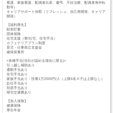
看護、家族看護、配偶者出産、慶弔、不妊治療、配偶者海外転
勤等）
キャリアサポート休暇（リフレッシュ、自己再開発、キャリア
開発）
【福利厚生】
財形貯蓄
団体保険
住宅支援（寮/社宅、住宅手当）
カフェテリアプラン制度
育児・仕事両立支援金
健保保養所
<各種手当(当社が認める場合に限る)>
引っ越し補助あり
通勤手当あり
住宅手当あり
家族手当あり：扶養1万2000円/人（上限4名※子は上限なし）
赴任手当あり
別居手当あり
帰宅交通費あり
【加入保険】
健康保険
厚生年金