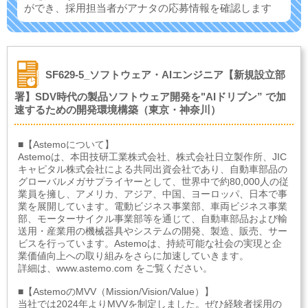
ができ、
採用担当者がアナタの応募情報を確認します
SF629-5_ソフトウェア・AIエンジニア【新規設立部
署】SDV時代の製品ソフトウェア開発を"AIドリブン” で加
速するための開発環境構築（東京・神奈川）
■【Astemoについて】
Astemoは、本田技研工業株式会社、株式会社日立製作所、JIC
キャピタル株式会社による共同出資会社であり、自動車部品の
グローバルメガサプライヤーとして、世界中で約80,000人の従
業員を擁し、アメリカ、アジア、中国、ヨーロッパ、日本で事
業を展開しています。電動ビジネス事業部、車両ビジネス事業
部、モーターサイクル事業部等を通じて、自動車部品および輸
送用・産業用の機械器具やシステムの開発、製造、販売、サー
ビスを行っています。Astemoは、持続可能な社会の実現と企
業価値向上への取り組みをさらに加速していきます。
詳細は、www.astemo.com をご覧ください。
■【AstemoのMVV（Mission/Vision/Value）】
当社では2024年よりMVVを制定しました。ぜひ経験者採用の