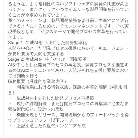
るような、より複雑性の高いソフトウェアの開発の比重が高ま
っており、またクイックかつタイムリーな製品開発を行ってい
くことが今求められています。
我々のミッションは、製品開発業務をより高い生産性にて遂行
できるようにするための、チェンジマネジメントです。その実
現手段として、下記2ステージで開発プロセス変革を行ってい
きます。
Stage 1: 生成AIを "活用" した開発効率化
人間を中心とした開発プロセス推進において、AIエージェント
が要所要所で人間を支援する
Stage 2: 生成AIを "中心とした" 開発変革
AIを中心とした開発プロセスの再定義。開発プロセスを推進す
るのはAIエージェントであり、人間がそれを支援し要所におい
ては判断を行う
職務概要（具体的な業務内容）
・ 開発現場における情報収集、課題の本質的理解（≠御用聞
き）
・ 生成AIを中心とした開発プロセス再構築
・ 現行の課題解決、または開発プロセスの再構築に必要な要
素技術PoCと、設計への反映
・ 機能実現とリリース、開発現場からのフィードバックを得
てブラッシュアップ（以下ループ）
・ 上記を通じた次世代エンジニア育成