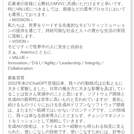
応募者の皆様にも弊社のMVVに共感いただけますと幸いです。
特にVALUEにつきましては、面接などの選考プロセスにおいて
も重視しております。
＜MISSION＞
私たちは、世界をリードする先進的なモビリティソリューショ
ンの提供を通じて、持続可能な社会と人々の豊かな生活の実現
に貢献します。
＜VISION＞
モビリティで世界中の人に安全と自由を
さぁ、Astemoとともに
＜VALUE＞
Innovation／D＆I／Agility／Leadership／Integrity／
Collaboration
募集背景
2022年末のChatGPT登場以来、我々の行動様式は公私ともに
大きく変貌しました。日常の働き方に大きな影響を及ぼしてい
ることは皆さん実感中のことと思います。ソフトウェア開発と
生成AIの親和性は非常に高いものと言われていますが、進化し
続けるものづくりにおける生成AIドリブンなソフトウェア開発
は、まだまだ一筋縄ではいかないフロンティアです。この領域
に、我々は単なる技術導入にとどまらず、チェンジマネジメン
トをミッションとして挑戦していきます。
生成AIの技術は、トライ＆エラー経験から得られる知見に支え
られた、使いこなしの技術です。使いこなすためには、好奇心