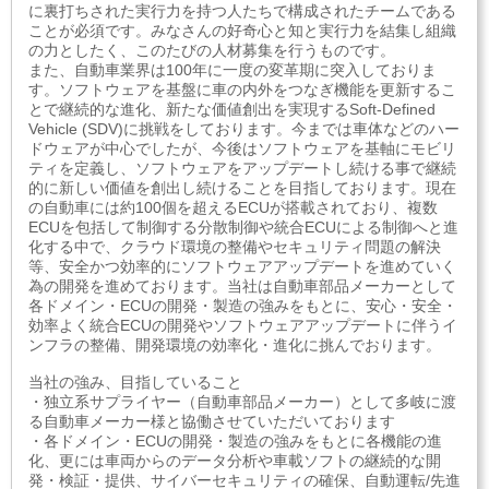
に裏打ちされた実行力を持つ人たちで構成されたチームである
ことが必須です。みなさんの好奇心と知と実行力を結集し組織
の力としたく、このたびの人材募集を行うものです。
また、自動車業界は100年に一度の変革期に突入しておりま
す。ソフトウェアを基盤に車の内外をつなぎ機能を更新するこ
とで継続的な進化、新たな価値創出を実現するSoft-Defined
Vehicle (SDV)に挑戦をしております。今までは車体などのハー
ドウェアが中心でしたが、今後はソフトウェアを基軸にモビリ
ティを定義し、ソフトウェアをアップデートし続ける事で継続
的に新しい価値を創出し続けることを目指しております。現在
の自動車には約100個を超えるECUが搭載されており、複数
ECUを包括して制御する分散制御や統合ECUによる制御へと進
化する中で、クラウド環境の整備やセキュリティ問題の解決
等、安全かつ効率的にソフトウェアアップデートを進めていく
為の開発を進めております。当社は自動車部品メーカーとして
各ドメイン・ECUの開発・製造の強みをもとに、安心・安全・
効率よく統合ECUの開発やソフトウェアアップデートに伴うイ
ンフラの整備、開発環境の効率化・進化に挑んでおります。
当社の強み、目指していること
・独立系サプライヤー（自動車部品メーカー）として多岐に渡
る自動車メーカー様と協働させていただいております
・各ドメイン・ECUの開発・製造の強みをもとに各機能の進
化、更には車両からのデータ分析や車載ソフトの継続的な開
発・検証・提供、サイバーセキュリティの確保、自動運転/先進