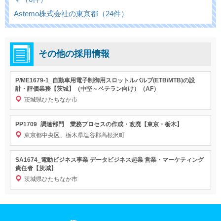
Astemo株式会社の東京都（24件）
その他の採用情報
P/ME1679-1_自動車用電子制御用スロットルバルブ(ETB/MTB)の設
計・評価業務【茨城】（中堅～ベテラン向け）（AF）
茨城県ひたちなか市
PP1709_調達部門 業務プロセスの作成・改廃【東京・栃木】
東京都中央区、栃木県塩谷郡高根沢町
SA1674_電動ビジネス事業 データビジネス起業 営業・マーケティング
責任者【茨城】
茨城県ひたちなか市