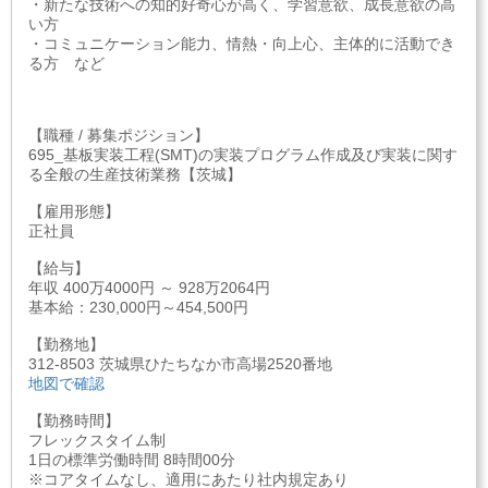
・新たな技術への知的好奇心が高く、学習意欲、成長意欲の高
い方
・コミュニケーション能力、情熱・向上心、主体的に活動でき
る方 など
【職種 / 募集ポジション】
695_基板実装工程(SMT)の実装プログラム作成及び実装に関す
る全般の生産技術業務【茨城】
【雇用形態】
正社員
【給与】
年収 400万4000円 ～ 928万2064円
基本給：230,000円～454,500円
【勤務地】
312-8503 茨城県ひたちなか市高場2520番地
地図で確認
【勤務時間】
フレックスタイム制
1日の標準労働時間 8時間00分
※コアタイムなし、適用にあたり社内規定あり