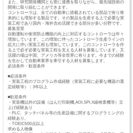
また、研究開発機関とも密に連携を取りながら、最先端技術の
開発に取り組むことができます。
コントローラは、全ての自動車に搭載されている部品で有り将
来的にも増加する製品です。その製品を生産する上で必要な実
装工程であり国内・海外含め活躍できる部分が多い分野です。
募集背景
自動運転や衝突防止機能の向上に対応するコントローラは年々
増加しています。この増加に伴ったコントローラ生産ラインの
拡大に伴い実装工程も増加しています。このコントローラを作
る上で必ず必要な実装工程を支える人材を募集しています。又
活躍の場は中国、アメリカ等全世界に有ります。今までの経験
を生かして自動車業界を牽引する人材を募集します。
必須条件・歓迎条件
■必須条件
・実装工程のプログラム作成経験（実装工程に必要な機器の選
定経験等）：3年以上
■歓迎条件
・実装機以外の設備（はんだ印刷機,AOI,SPI,X線検査機等）立
上げ経験あり
・PLC、タッチパネル等の生産設備に関するプログラミングの
経験あり。
・TOEIC500点以上
求める人物像