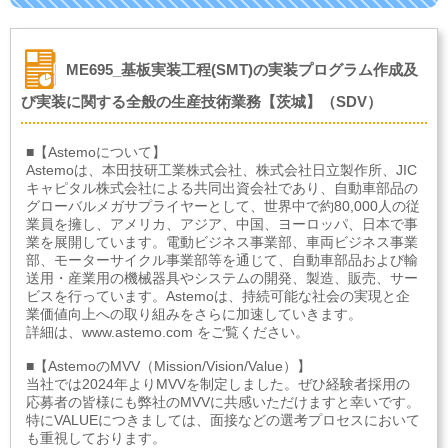
ME695_基板実装工程(SMT)の実装プログラム作成及
び実装に関する全般の生産技術業務【茨城】（SDV）
■【Astemoについて】
Astemoは、本田技研工業株式会社、株式会社日立製作所、JIC
キャピタル株式会社による共同出資会社であり、自動車部品の
グローバルメガサプライヤーとして、世界中で約80,000人の従
業員を擁し、アメリカ、アジア、中国、ヨーロッパ、日本で事
業を展開しています。電動ビジネス事業部、車両ビジネス事業
部、モーターサイクル事業部等を通じて、自動車部品および輸
送用・産業用の機械器具やシステムの開発、製造、販売、サー
ビスを行っています。Astemoは、持続可能な社会の実現と企
業価値向上への取り組みをさらに加速していきます。
詳細は、www.astemo.com をご覧ください。
■【AstemoのMVV（Mission/Vision/Value）】
当社では2024年よりMVVを制定しました。ぜひ経験者採用の
応募者の皆様にも弊社のMVVに共感いただけますと幸いです。
特にVALUEにつきましては、面接などの選考プロセスにおいて
も重視しております。