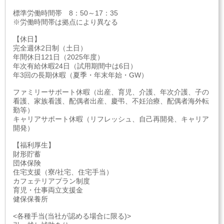
標準労働時間帯 8：50～17：35
※労働時間帯は拠点により異なる
【休日】
完全週休2日制（土日）
年間休日121日（2025年度）
年次有給休暇24日（試用期間中は6日）
年3回の長期休暇（夏季・年末年始・GW）
ファミリーサポート休暇（出産、育児、介護、年次介護、子の
看護、家族看護、配偶者出産、慶弔、不妊治療、配偶者海外転
勤等）
キャリアサポート休暇（リフレッシュ、自己再開発、キャリア
開発）
【福利厚生】
財形貯蓄
団体保険
住宅支援（寮/社宅、住宅手当）
カフェテリアプラン制度
育児・仕事両立支援金
健保保養所
<各種手当(当社が認める場合に限る)>