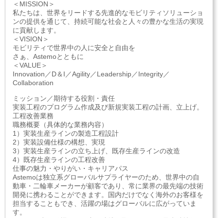
＜MISSION＞
私たちは、世界をリードする先進的なモビリティソリューショ
ンの提供を通じて、持続可能な社会と人々の豊かな生活の実現
に貢献します。
＜VISION＞
モビリティで世界中の人に安全と自由を
さぁ、Astemoとともに
＜VALUE＞
Innovation／D＆I／Agility／Leadership／Integrity／
Collaboration
ミッション／期待する役割・責任
実装工程のプログラム作成及び新規実装工程の計画、立上げ。
工程改善業務
職務概要（具体的な業務内容）
1）実装生産ラインの製造工程設計
2）実装設備仕様の構想、実現
3）実装生産ラインの立ち上げ、既存生産ラインの改造
4）既存生産ラインの工程改善
仕事の魅力・やりがい・キャリアパス
Astemoは独立系グローバルサプライヤーのため、世界中の自
動車・二輪車メーカーが顧客であり、常に業界の最先端の技術
開発に携わることができます。国内だけでなく海外のお客様を
担当することもでき、活躍の場はグローバルに広がっていま
す。