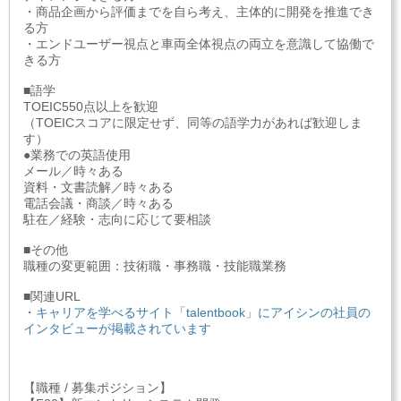
・商品企画から評価までを自ら考え、主体的に開発を推進でき
る方
・エンドユーザー視点と車両全体視点の両立を意識して協働で
きる方
■語学
TOEIC550点以上を歓迎
（TOEICスコアに限定せず、同等の語学力があれば歓迎しま
す）
●業務での英語使用
メール／時々ある
資料・文書読解／時々ある
電話会議・商談／時々ある
駐在／経験・志向に応じて要相談
■その他
職種の変更範囲：技術職・事務職・技能職業務
■関連URL
・
キャリアを学べるサイト「talentbook」にアイシンの社員の
インタビューが掲載されています
【職種 / 募集ポジション】