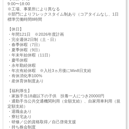
9:00〜18:00
※工場、事業所により異なる
※部門によりフレックスタイム制あり（コアタイムなし、1日
標準労働時間8時間
【休日】
・年間121日 ※2026年度計画
・完全週休2日制（土・日）
・春季休暇（7日）
・夏季休暇（9日）
・年末年始休暇（11日）
・慶弔休暇
・永年勤続休暇
・年次有給休暇 ※入社3ヵ月後にMin8日支給
・有休消化率100%
・産休育休制度あり
【福利厚生】
・家族手当18歳以下の子供 扶養一人につき20000円
・通勤手当公共交通機関利用（全額支給）、自家用車利用（規
定額支給）
・退職金あり
・寮社宅あり
・研修／公的資格取得／自己啓発支援
・持ち株会制度