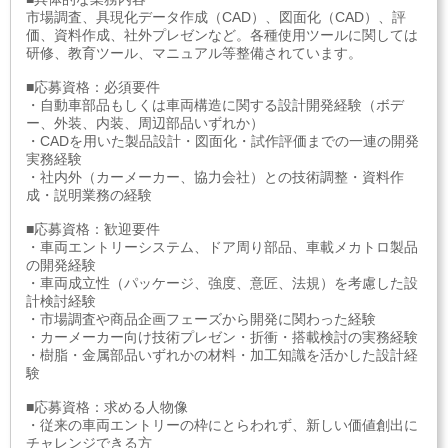
市場調査、具現化データ作成（CAD）、図面化（CAD）、評
価、資料作成、社外プレゼンなど。各種使用ツールに関しては
研修、教育ツール、マニュアル等整備されています。
■応募資格：必須要件
・自動車部品もしくは車両構造に関する設計開発経験（ボデ
ー、外装、内装、周辺部品いずれか）
・CADを用いた製品設計・図面化・試作評価までの一連の開発
実務経験
・社内外（カーメーカー、協力会社）との技術調整・資料作
成・説明業務の経験
■応募資格：歓迎要件
・車両エントリーシステム、ドア周り部品、車載メカトロ製品
の開発経験
・車両成立性（パッケージ、強度、意匠、法規）を考慮した設
計検討経験
・市場調査や商品企画フェーズから開発に関わった経験
・カーメーカー向け技術プレゼン・折衝・搭載検討の実務経験
・樹脂・金属部品いずれかの材料・加工知識を活かした設計経
験
■応募資格：求める人物像
・従来の車両エントリーの枠にとらわれず、新しい価値創出に
チャレンジできる方