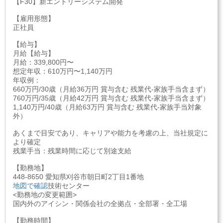
【F30】新エントリーシステム開発
【雇用形態】
正社員
【給与】
月給【給与】
月給：339,800円〜
想定年収：610万円〜1,140万円
年収例：
660万円/30歳（月給36万円 賞与含む 残業代-家族手当含まず）
760万円/35歳（月給42万円 賞与含む 残業代-家族手当含まず）
1,140万円/40歳（月給63万円 賞与含む 残業代-家族手当対象
外）
あくまで目安であり、キャリアや能力を考慮の上、当社規定に
より確定
残業手当：残業時間に応じて別途支給
【勤務地】
448-8650 愛知県刈谷市朝日町2丁目1番地
地図で確認
技術センター
<勤務地の変更範囲>
国内外のアイシン・関係会社の全拠点・全部署・全工場
【勤務時間】