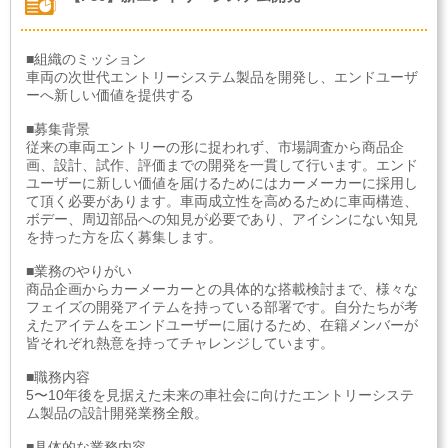
■組織のミッション
車両の次世代エントリーシステム製品を開発し、エンドユーザ
ーへ新しい価値を提供する
■募集背景
従来の車両エントリーの形に捉われず、市場調査から商品企
画、設計、試作、評価までの開発を一貫して行います。エンド
ユーザーに新しい価値を届けるためにはカーメーカーに採用し
て頂く必要があります。車両成立性を高めるために車両構造、
ボデー、周辺部品への知見が必要であり、アイシンにない知見
を持った方を広く募集します。
■業務のやりがい
商品企画からカーメーカーとの具体的な搭載検討まで、様々な
フェイズの開発アイテムを持っている部署です。自分たちが考
えたアイテムをエンドユーザーに届けるため、在籍メンバーが
皆それぞれ熱意を持ってチャレンジしています。
■職務内容
5〜10年後を見据えた未来の車社会に向けたエントリーシステ
ム製品の設計開発業務全般。
■具体的な業務内容