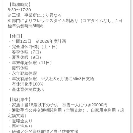
【勤務時間】
8:30〜17:30
※工場、事業所により異なる
※部門によりフレックスタイム制あり（コアタイムなし、1日
標準労働時間8時間
【休日】
・年間121日 ※2026年度計画
・完全週休2日制（土・日）
・春季休暇（7日）
・夏季休暇（9日）
・年末年始休暇（11日）
・慶弔休暇
・永年勤続休暇
・年次有給休暇 ※入社3ヵ月後にMin8日支給
・有休消化率100%
・産休育休制度あり
【福利厚生】
・家族手当18歳以下の子供 扶養一人につき20000円
・通勤手当公共交通機関利用（全額支給）、自家用車利用（規
定額支給）
・退職金あり
・寮社宅あり
・研修／公的資格取得／自己啓発支援