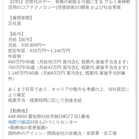
【C81】次世代ボデー、骨格の刷新を可能にする アルミ展伸材
活用のコアテクノロジー(溶接技術)の開発 および社会実装
【雇用形態】
正社員
【給与】
月給【給与】
月給：339,800円〜
想定年収：610万円〜1,140万円
年収例：
660万円/30歳（月給36万円 賞与含む 残業代-家族手当含まず）
760万円/35歳（月給42万円 賞与含む 残業代-家族手当含まず）
1,140万円/40歳（月給63万円 賞与含む 残業代-家族手当対象
外）
あくまで目安であり、キャリアや能力を考慮の上、当社規定に
より確定
残業手当：残業時間に応じて別途支給
【勤務地】
448-8650 愛知県刈谷市朝日町2丁目1番地
地図で確認
刈谷ものづくりセンター
<勤務地の変更範囲>
国内外のアイシン・関係会社の全拠点・全部署・全工場