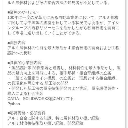
ルミ展伸材およびその接合方法の知見者が不足している。
■業務のやりがい
100年に一度の変革期にある自動車業界において、アルミ骨格
に関しては中国製の後塵を拝している状況ではあるが、アイシ
ングループの既存リソーセスを活かしながら独自技術を開発に
して市場に送り出していくことができる。
■職務内容
アルミ展伸材の性能を最大限活かす接合技術の開発および工程
設計への反映
■具体的な業務内容
・製品設計等 関係部署と連携し、材料特性を最大限活かし、製
品の魅力向上を可能にする、接手形状・接合部組織の立案
・「勝てる量産ライン構想」の立案と「理想とする接合組織」
の具現化を両立する 新工法の開発
・開発した新工法の量産技術開発および実証、量産設備製作・
導入による社会実装
CATIA、SOLIDWORKS他CADソフト、
Python
■応募資格：必須要件
アルミ合金に関する知識、特に展伸材取り扱い経験
アルミ材溶接技術取り扱い経験、開発経験