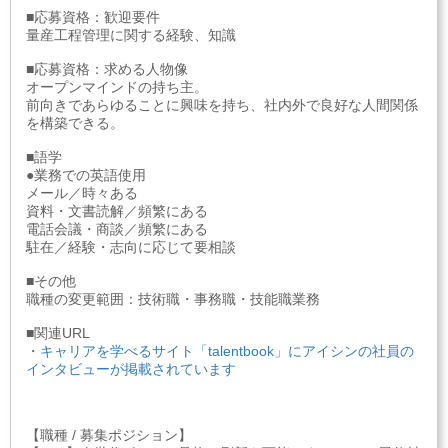
■応募資格：歓迎要件
量産工程管理に関する経験、知識
■応募資格：求める人物像
オープンマインドの持ち主。
前向きであらゆることに興味を持ち、社内外で良好な人間関係
を構築できる。
■語学
●業務での英語使用
メール／時々ある
資料・文書読解／頻繁にある
電話会議・商談／頻繁にある
駐在／経験・志向に応じて要相談
■その他
職種の変更範囲：技術職・事務職・技能職業務
■関連URL
・
キャリアを学べるサイト「talentbook」にアイシンの社員の
インタビューが掲載されています
【職種 / 募集ポジション】