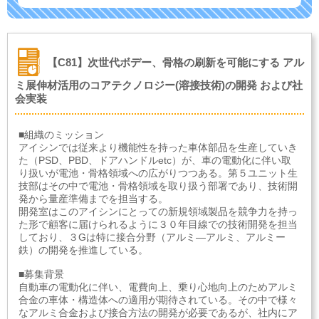
【C81】次世代ボデー、骨格の刷新を可能にする アル
ミ展伸材活用のコアテクノロジー(溶接技術)の開発 および社
会実装
■組織のミッション
アイシンでは従来より機能性を持った車体部品を生産していき
た（PSD、PBD、ドアハンドルetc）が、車の電動化に伴い取
り扱いが電池・骨格領域への広がりつつある。第５ユニット生
技部はその中で電池・骨格領域を取り扱う部署であり、技術開
発から量産準備までを担当する。
開発室はこのアイシンにとっての新規領域製品を競争力を持っ
た形で顧客に届けられるように３０年目線での技術開発を担当
しており、３Gは特に接合分野（アルミ—アルミ、アルミー
鉄）の開発を推進している。
■募集背景
自動車の電動化に伴い、電費向上、乗り心地向上のためアルミ
合金の車体・構造体への適用が期待されている。その中で様々
なアルミ合金および接合方法の開発が必要であるが、社内にア