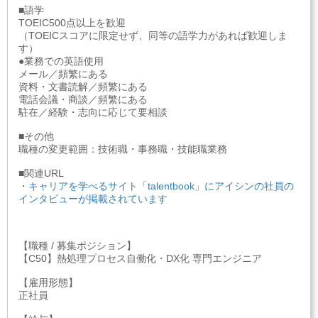
■語学
TOEIC500点以上を歓迎
（TOEICスコアに限定せず、同等の語学力があれば歓迎しま
す）
●業務での英語使用
メール／頻繁にある
資料・文書読解／頻繁にある
電話会議・商談／頻繁にある
駐在／経験・志向に応じて要相談
■その他
職種の変更範囲：技術職・事務職・技能職業務
■関連URL
・
キャリアを学べるサイト「talentbook」にアイシンの社員の
インタビューが掲載されています
【職種 / 募集ポジション】
【C50】熱処理プロセス自働化・DX化 専門エンジニア
【雇用形態】
正社員