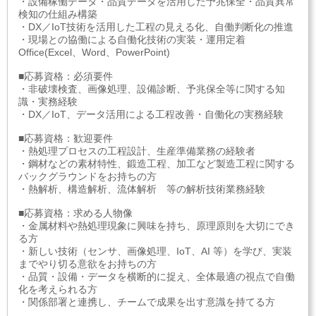
・設備稼働データ・品質データを活用した予兆保全・品質異常
検知の仕組み構築
・DX／IoT技術を活用した工程の見える化、自働判断化の推進
・現場との協働による自働化技術の実装・運用定着
Office(Excel、Word、PowerPoint)
■応募資格：必須要件
・非破壊検査、画像処理、設備診断、予兆保全等に関する知
識・実務経験
・DX／IoT、データ活用による工程改善・自働化の実務経験
■応募資格：歓迎要件
・熱処理プロセスの工程設計、生産準備業務の経験者
・鋼材などの素材特性、鍛造工程、加工など製造工程に関する
バックグラウンドをお持ちの方
・熱解析、構造解析、流体解析 等の解析技術業務経験
■応募資格：求める人物像
・金属材料や熱処理現象に興味を持ち、原理原則を大切にでき
る方
・新しい技術（センサ、画像処理、IoT、AI 等）を学び、実装
までやり切る意欲をお持ちの方
・品質・設備・データを横断的に捉え、全体最適の視点で自働
化を考えられる方
・関係部署と連携し、チームで成果を出す意識を持てる方