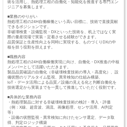
術を活用し、熱処理工程の自働化・知能化を推進する専門エン
ジニアを募集します。
■業務のやりがい
熱処理工程の24H自働稼働という高い目標に、技術で直接貢献
できるポジションです。
非破壊検査・設備監視・DXといった技術を、机上ではなく実
際の量産現場で実装・定着させる経験ができます。
品質保証と生産性向上を同時に実現する、ものづくりDXの中
核を担う役割を担えます。
■職務内容
熱処理工程の24H自働稼働実現に向け、自働化・DX推進の中核
メンバーとして活躍いただきます。
製品品質確認の自働化（非破壊検査技術の導入・高度化）、設
備状態のリアルタイム監視、異常検知の仕組み構築、
IoT・データ活用による品質／設備の見える化と判断自働化を
技術選定から実装までを一貫して推進していただく役割です。
■具体的な業務内容
・熱処理製品に対する非破壊検査技術の検討・導入・評価
（例：X線、超音波、渦流、画像処理、センサ活用、AI判定
等）
・設備の状態監視・異常検知に向けたセンサ選定、データ取
得、判定ロジック構築