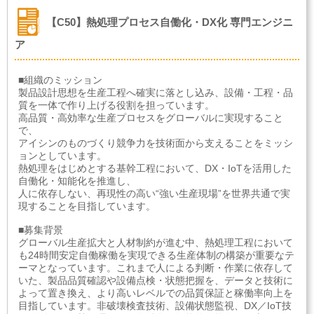
【C50】熱処理プロセス自働化・DX化 専門エンジニ
ア
■組織のミッション
製品設計思想を生産工程へ確実に落とし込み、設備・工程・品
質を一体で作り上げる役割を担っています。
高品質・高効率な生産プロセスをグローバルに実現すること
で、
アイシンのものづくり競争力を技術面から支えることをミッシ
ョンとしています。
熱処理をはじめとする基幹工程において、DX・IoTを活用した
自働化・知能化を推進し、
人に依存しない、再現性の高い“強い生産現場”を世界共通で実
現することを目指しています。
■募集背景
グローバル生産拡大と人材制約が進む中、熱処理工程において
も24時間安定自働稼働を実現できる生産体制の構築が重要なテ
ーマとなっています。これまで人による判断・作業に依存して
いた、製品品質確認や設備点検・状態把握を、データと技術に
よって置き換え、より高いレベルでの品質保証と稼働率向上を
目指しています。非破壊検査技術、設備状態監視、DX／IoT技