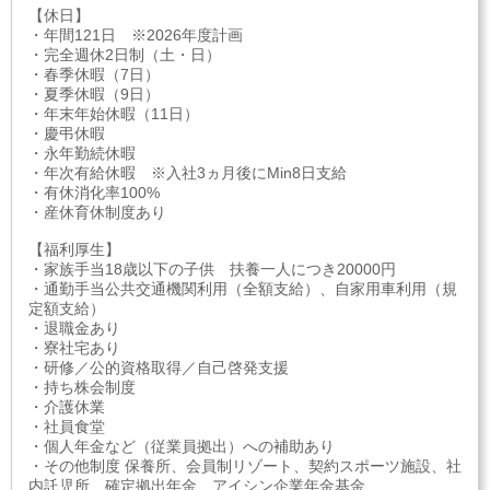
【休日】
・年間121日 ※2026年度計画
・完全週休2日制（土・日）
・春季休暇（7日）
・夏季休暇（9日）
・年末年始休暇（11日）
・慶弔休暇
・永年勤続休暇
・年次有給休暇 ※入社3ヵ月後にMin8日支給
・有休消化率100%
・産休育休制度あり
【福利厚生】
・家族手当18歳以下の子供 扶養一人につき20000円
・通勤手当公共交通機関利用（全額支給）、自家用車利用（規
定額支給）
・退職金あり
・寮社宅あり
・研修／公的資格取得／自己啓発支援
・持ち株会制度
・介護休業
・社員食堂
・個人年金など（従業員拠出）への補助あり
・その他制度 保養所、会員制リゾート、契約スポーツ施設、社
内託児所、確定拠出年金、アイシン企業年金基金