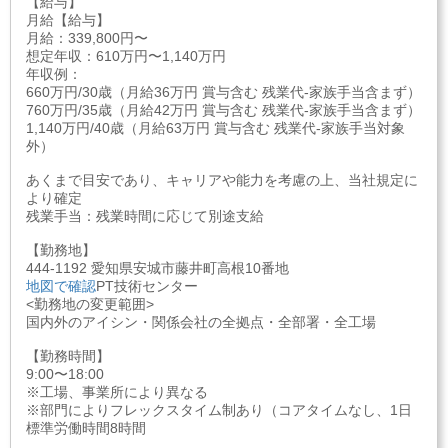
【給与】
月給【給与】
月給：339,800円〜
想定年収：610万円〜1,140万円
年収例：
660万円/30歳（月給36万円 賞与含む 残業代-家族手当含まず）
760万円/35歳（月給42万円 賞与含む 残業代-家族手当含まず）
1,140万円/40歳（月給63万円 賞与含む 残業代-家族手当対象
外）
あくまで目安であり、キャリアや能力を考慮の上、当社規定に
より確定
残業手当：残業時間に応じて別途支給
【勤務地】
444-1192 愛知県安城市藤井町高根10番地
地図で確認
PT技術センター
<勤務地の変更範囲>
国内外のアイシン・関係会社の全拠点・全部署・全工場
【勤務時間】
9:00〜18:00
※工場、事業所により異なる
※部門によりフレックスタイム制あり（コアタイムなし、1日
標準労働時間8時間