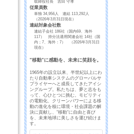
取締役社長 吉田 守孝
従業員数
単独 34,956人 連結 113,292人
（2026年3月31日現在）
連結対象会社数
連結子会社 186社（国内69、海外
117） 持分法適用関連会社 14社（国
内；7、海外：7） （2026年3月31日
現在）
"移動"に感動を、未来に笑顔を。
1965年の設立以来、半世紀以上にわ
たり自動車システムのグローバルサ
プライヤーへと成長してきたアイシ
ングループ。私たちは、夢と志をも
って、心ひとつに挑む。モビリティ
の電動化、クリーンパワーによる移
動の進化を核に環境・社会課題の解
決に貢献し、"移動"に自由と喜び
を、未来地球に美しさを運び続けま
す。