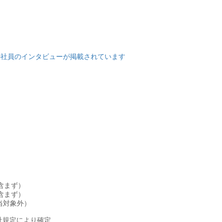
シンの社員のインタビューが掲載されています
当含まず）
当含まず）
手当対象外）
社規定により確定