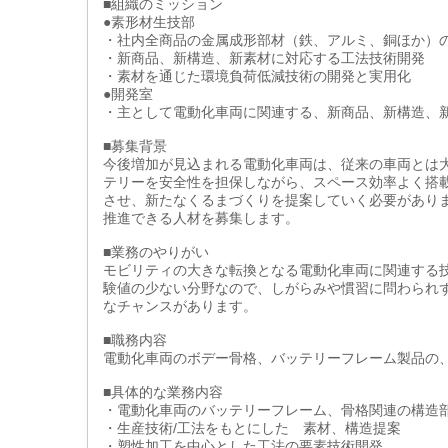
■組織のミッション
●素形材生技部
・社内全商品の金属成形部材（鉄、アルミ、銅ほか）の
・新商品、新構造、新素材に対応する工法技術開発
・素材を通じた環境負荷低減技術の開発と実用化
●開発室
・主として電動化車両に関連する、新商品、新構造、
■募集背景
今後増加が見込まれる電動化車両は、従来の車両とは
テリーを安全性を担保しながら、スペース効率よく搭
させ、新たなくるまづくりを提案していく必要があり
推進できる人材を募集します。
■業務のやりがい
モビリティの大きな転換となる電動化車両に関連する
験値の少ない分野なので、しがらみや慣習に問わられ
なチャンスがあります。
■職務内容
電動化車両のボデー骨格、バッテリーフレーム製品の
■具体的な業務内容
・電動化車両のバッテリーフレーム、骨格関連の構造
・生産技術/工法をもとにした 素材、構造提案
・塑性加工を中心とした工法の要素技術開発