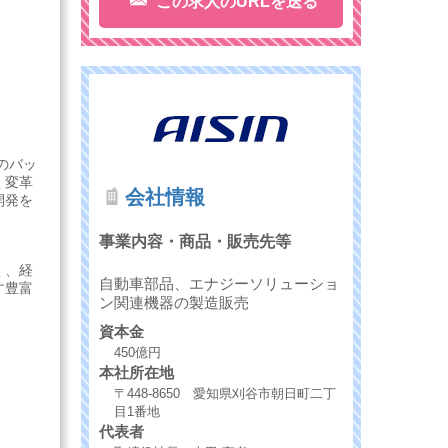
この求人のURLを送る
のバッ
く変革
会社情報
開発を
事業内容・商品・販売先等
く、経
自動車部品、エナジーソリューショ
す豊富
ン関連機器の製造販売
資本金
450億円
本社所在地
〒448-8650 愛知県刈谷市朝日町二丁
目1番地
代表者