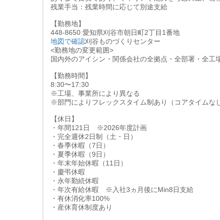
残業手当：残業時間に応じて別途支給
【勤務地】
448-8650 愛知県刈谷市朝日町2丁目1番地
地図で確認
刈谷ものづくりセンター
<勤務地の変更範囲>
国内外のアイシン・関係会社の全拠点・全部署・全工
【勤務時間】
8:30〜17:30
※工場、事業所により異なる
※部門によりフレックスタイム制あり（コアタイムなし
【休日】
・年間121日 ※2026年度計画
・完全週休2日制（土・日）
・春季休暇（7日）
・夏季休暇（9日）
・年末年始休暇（11日）
・慶弔休暇
・永年勤続休暇
・年次有給休暇 ※入社3ヵ月後にMin8日支給
・有休消化率100%
・産休育休制度あり