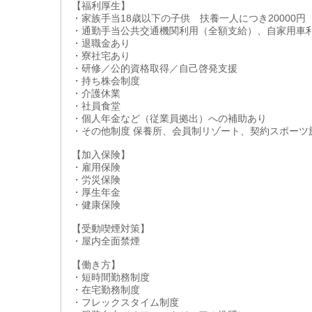
【福利厚生】
・家族手当18歳以下の子供 扶養一人につき20000円
・通勤手当公共交通機関利用（全額支給）、自家用車
・退職金あり
・寮社宅あり
・研修／公的資格取得／自己啓発支援
・持ち株会制度
・介護休業
・社員食堂
・個人年金など（従業員拠出）への補助あり
・その他制度 保養所、会員制リゾート、契約スポー
【加入保険】
・雇用保険
・労災保険
・厚生年金
・健康保険
【受動喫煙対策】
・屋内全面禁煙
【働き方】
・短時間勤務制度
・在宅勤務制度
・フレックスタイム制度