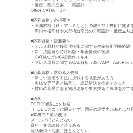
・量産工程の立案、工程設計
Office,CATIA ほか
■応募資格：必須要件
・金属材料（鉄・アルミなど）の塑性加工技術に関す
・車両骨格部材や大型構造部品の工程設計・量産立ち
■応募資格：歓迎要件
・アルミ材料や軽量化技術に関する生産技術開発経験
・新工法開発や特許出願・学会発表の実績
・CATIAなどのCAD操作スキル
・プレス成形に関するCAE解析（JSTAMP、AutoForm
■応募資格：求める人物像
・新しい技術や工法に挑戦する意欲がある方
・多様な専門家と協業し、課題解決を推進できる方
・技術の背景にある物理現象や要素技術に興味を持て
■語学
TOEIC0点以上を歓迎
（TOEICスコアに限定せず、同等の語学力があれば歓
●業務での英語使用
メール／ほとんどない
資料・文書読解／時々ある
電話会議・商談／ほとんどない