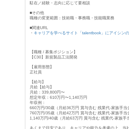
駐在／経験・志向に応じて要相談
■その他
職種の変更範囲：技術職・事務職・技能職業務
■関連URL
・
キャリアを学べるサイト「talentbook」にアイ
【職種 / 募集ポジション】
【C30】新規製品工法開発
【雇用形態】
正社員
【給与】
月給【給与】
月給：339,800円〜
想定年収：610万円〜1,140万円
年収例：
660万円/30歳（月給36万円 賞与含む 残業代-家族手
760万円/35歳（月給42万円 賞与含む 残業代-家族手
1,140万円/40歳（月給63万円 賞与含む 残業代-家族
あくまで目安であり、キャリアや能力を考慮の上、当