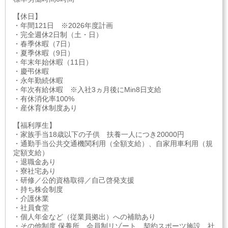
【休日】
・年間121日 ※2026年度計画
・完全週休2日制（土・日）
・春季休暇（7日）
・夏季休暇（9日）
・年末年始休暇（11日）
・慶弔休暇
・永年勤続休暇
・年次有給休暇 ※入社3ヵ月後にMin8日支給
・有休消化率100%
・産休育休制度あり
【福利厚生】
・家族手当18歳以下の子供 扶養一人につき20000円
・通勤手当公共交通機関利用（全額支給）、自家用車利用（規
定額支給）
・退職金あり
・寮社宅あり
・研修／公的資格取得／自己啓発支援
・持ち株会制度
・介護休業
・社員食堂
・個人年金など（従業員拠出）への補助あり
・その他制度 保養所、会員制リゾート、契約スポーツ施設、社