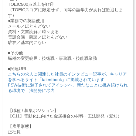
TOEIC500点以上を歓迎
（TOEICスコアに限定せず、同等の語学力があれば歓迎しま
す）
●業務での英語使用
メール／ほとんどない
資料・文書読解／時々ある
電話会議・商談／ほとんどない
駐在／基本的にない
■その他
職種の変更範囲：技術職・事務職・技能職業務
■関連URL
こちらの求人に関連した社員のインタビュー記事が、キャリア
を学べるサイト「talentbook」に掲載されています
FSW技術に魅了されてアイシンへ。新たなことに挑み続けられ
る環境で工法開発に尽力
【職種 / 募集ポジション】
【C11】電動化に向けた金属接合の材料・工法開発（愛知）
【雇用形態】
正社員