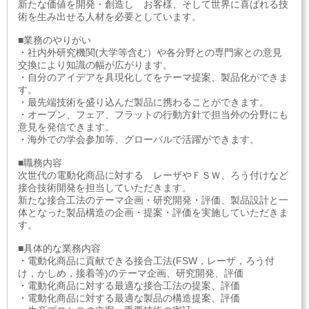
新たな価値を開発・創造し お客様、そして世界に喜ばれる技
術を生み出せる人材を必要としています。
■業務のやりがい
・社内外研究機関(大学等含む）や各分野との専門家との意見
交換により知識の幅が広がります。
・自分のアイデアを具現化してをテーマ提案、製品化ができま
す。
・最先端技術を盛り込んだ製品に携わることができます。
・オープン、フェア、フラットの行動方針で担当外の分野にも
意見を発信できます。
・海外での学会参加等、グローバルで活躍ができます。
■職務内容
次世代の電動化商品に対する レーザやＦＳＷ、ろう付けなど
接合技術開発を担当していただきます。
新たな接合工法のテーマ企画・研究開発・評価、製品設計と一
体となった製品構造の企画・提案・評価を実施していただきま
す。
■具体的な業務内容
・電動化商品に貢献できる接合工法(FSW，レーザ，ろう付
け，かしめ，接着等)のテーマ企画、研究開発、評価
・電動化商品に対する最適な接合工法の提案、評価
・電動化商品に対する最適な製品の構造提案、評価