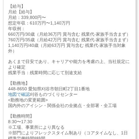
【給与】
月給【給与】
月給：339,800円〜
想定年収：610万円〜1,140万円
年収例：
660万円/30歳（月給36万円 賞与含む 残業代-家族手当含まず）
760万円/35歳（月給42万円 賞与含む 残業代-家族手当含まず）
1,140万円/40歳（月給63万円 賞与含む 残業代-家族手当対象
外）
あくまで目安であり、キャリアや能力を考慮の上、当社規定に
より確定
残業手当：残業時間に応じて別途支給
【勤務地】
448-8650 愛知県刈谷市朝日町2丁目1番地
地図で確認
刈谷ものづくりセンター
<勤務地の変更範囲>
国内外のアイシン・関係会社の全拠点・全部署・全工場
【勤務時間】
8:30〜17:30
※工場、事業所により異なる
※部門によりフレックスタイム制あり（コアタイムなし、1日
標準労働時間8時間