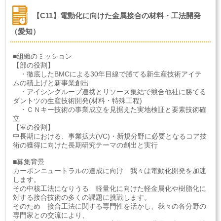
【C11】電動化に向けた金属接合の材料・工法開発
（愛知）
■組織のミッション
【部の役割】
・徹底したBMCによる30年目線で勝てる新生産技術アイテ
ムの積上げと新事業創出
・アイシングループ連携とリソース集結で競合他社に勝てる
ダントツの生産技術開発(材料・特殊工程)
・ＣＮキー技術の事業成立を見据えた実地検証と要素技術確
立
【室の役割】
中長期における、事業拡大(VC)・新規分野に必要となるコア技
術の獲得に向けた長期研究テーマの創出と実行
■募集背景
カーボンニュートラルの達成に向け 我々は電動化開発を加速
します。
その中核工法になりうる 軽量化に向けた軽金属化や樹脂化に
対する接合技術の多くの課題に挑戦します。
そのため 接合工法に関する専門性を活かし、我々の各分野の
専門家との交流により、