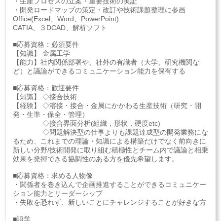
・生産プロセスの立案・重要技術の実証
・開発ロードマップの策定・改訂や技術課題整理に参画
Office(Excel、Word、PowerPoint)
CATIA、３DCAD、解析ソフト
■応募資格：必須要件
【知識】 金属工学
【能力】社内関係部署や、社外の有識者（大学、研究機関な
ど）と議論ができるコミュニケーション能力を保有する
■応募資格：歓迎要件
【知識】 ◇接合技術
【経験】 ◇溶接・接合・金属にかかわる生産技術（研究・開
発・生準・保全・管理）
◇接合界面分析(組織，形状，硬度etc)
◇問題解決型の仕事よりも課題達成型の開発業務にな
るため、これまでの理論・知識による構築だけでなく前向きに
新しい分野/技術開発に取り組む積極性とチーム内で議論と相乗
効果を発揮できる協調性のある方を優先希望します。
■応募資格：求める人物像
・関係者を巻き込んで企画推進することができるコミュニケー
ション能力とリーダーシップ
・失敗を恐れず、新しいことにチャレンジすることが好きな方
■語学