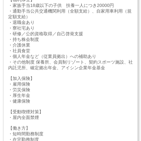
・家族手当18歳以下の子供 扶養一人につき20000円
・通勤手当公共交通機関利用（全額支給）、自家用車利用（規
定額支給）
・退職金あり
・寮社宅あり
・研修／公的資格取得／自己啓発支援
・持ち株会制度
・介護休業
・社員食堂
・個人年金など（従業員拠出）への補助あり
・その他制度 保養所、会員制リゾート、契約スポーツ施設、社
内託児所、確定拠出年金、アイシン企業年金基金
【加入保険】
・雇用保険
・労災保険
・厚生年金
・健康保険
【受動喫煙対策】
・屋内全面禁煙
【働き方】
・短時間勤務制度
・在宅勤務制度