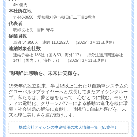
450億円
本社所在地
〒448-8650 愛知県刈谷市朝日町二丁目1番地
代表者
取締役社長 吉田 守孝
従業員数
単独 34,956人 連結 113,292人 （2026年3月31日現在）
連結対象会社数
連結子会社 186社（国内69、海外117） 持分法適用関連会社
14社（国内；7、海外：7） （2026年3月31日現在）
"移動"に感動を、未来に笑顔を。
1965年の設立以来、半世紀以上にわたり自動車システムの
グローバルサプライヤーへと成長してきたアイシングルー
プ。私たちは、夢と志をもって、心ひとつに挑む。モビリ
ティの電動化、クリーンパワーによる移動の進化を核に環
境・社会課題の解決に貢献し、"移動"に自由と喜びを、未
来地球に美しさを運び続けます。
株式会社アイシンの中途採用の求人情報一覧（93案件）