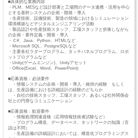
■具体的な業務内容
・PLM、MESなど設計部署と工場間のデータ連携・活用を中心
とする基幹システムの企画・開発・導入
・生産技術、設備技術、製造の領域におけるシミュレーション
環境構築などデジタルエンジニアリング活動
・製品設計や生産技術スタッフ、工場スタッフと折衝しながら
の企画・要件定義・開発・導入
・Ｃ#、Java、Python、HTMLなど
・Microsoft SQL、PostgreSQLなど
・主要各社ラダープログラム、タッチパネルプログラム、ロボ
ットプログラムなど
・Unity(ゲームエンジン)、Unityアセット
・Office(Excel、Word、PowerPoint)
■応募資格：必須要件
・情報システムの企画・開発・導入・維持の経験 もしく
は、生産設備における詳細設計の経験のどちらか
・自社の技術スタッフ、工場スタッフ、あるいは社外関係会
社との円滑なコミュニケーション
■応募資格：歓迎要件
・情報処理関連資格（応用情報技術者試験など）
・プログラム構造、データベース、ネットワークの知識（言
語は不問）
・生産設備の詳細設計においては、構造化プログラミングス