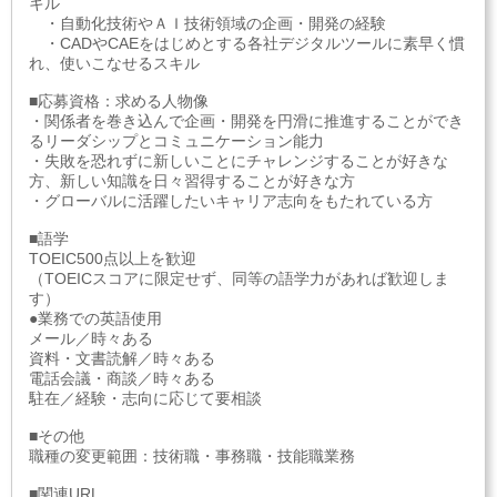
キル
・自動化技術やＡＩ技術領域の企画・開発の経験
・CADやCAEをはじめとする各社デジタルツールに素早く慣
れ、使いこなせるスキル
■応募資格：求める人物像
・関係者を巻き込んで企画・開発を円滑に推進することができ
るリーダシップとコミュニケーション能力
・失敗を恐れずに新しいことにチャレンジすることが好きな
方、新しい知識を日々習得することが好きな方
・グローバルに活躍したいキャリア志向をもたれている方
■語学
TOEIC500点以上を歓迎
（TOEICスコアに限定せず、同等の語学力があれば歓迎しま
す）
●業務での英語使用
メール／時々ある
資料・文書読解／時々ある
電話会議・商談／時々ある
駐在／経験・志向に応じて要相談
■その他
職種の変更範囲：技術職・事務職・技能職業務
■関連URL