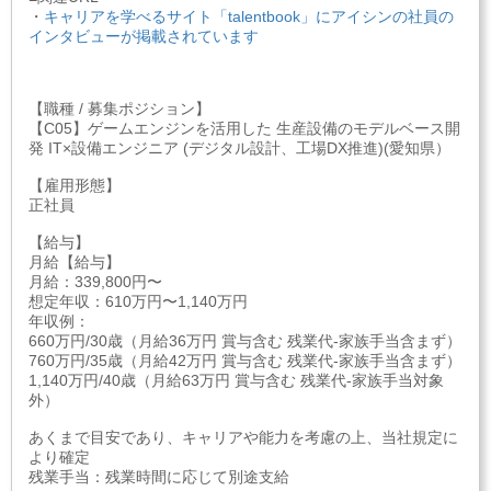
・
キャリアを学べるサイト「talentbook」にアイシンの社員の
インタビューが掲載されています
【職種 / 募集ポジション】
【C05】ゲームエンジンを活用した 生産設備のモデルベース開
発 IT×設備エンジニア (デジタル設計、工場DX推進)(愛知県）
【雇用形態】
正社員
【給与】
月給【給与】
月給：339,800円〜
想定年収：610万円〜1,140万円
年収例：
660万円/30歳（月給36万円 賞与含む 残業代-家族手当含まず）
760万円/35歳（月給42万円 賞与含む 残業代-家族手当含まず）
1,140万円/40歳（月給63万円 賞与含む 残業代-家族手当対象
外）
あくまで目安であり、キャリアや能力を考慮の上、当社規定に
より確定
残業手当：残業時間に応じて別途支給