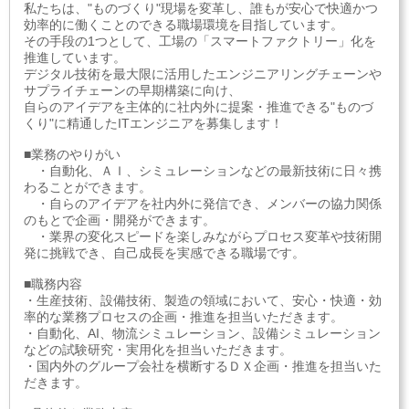
私たちは、"ものづくり"現場を変革し、誰もが安心で快適かつ
効率的に働くことのできる職場環境を目指しています。
その手段の1つとして、工場の「スマートファクトリー」化を
推進しています。
デジタル技術を最大限に活用したエンジニアリングチェーンや
サプライチェーンの早期構築に向け、
自らのアイデアを主体的に社内外に提案・推進できる"ものづ
くり"に精通したITエンジニアを募集します！
■業務のやりがい
・自動化、ＡＩ、シミュレーションなどの最新技術に日々携
わることができます。
・自らのアイデアを社内外に発信でき、メンバーの協力関係
のもとで企画・開発ができます。
・業界の変化スピードを楽しみながらプロセス変革や技術開
発に挑戦でき、自己成長を実感できる職場です。
■職務内容
・生産技術、設備技術、製造の領域において、安心・快適・効
率的な業務プロセスの企画・推進を担当いただきます。
・自動化、AI、物流シミュレーション、設備シミュレーション
などの試験研究・実用化を担当いただきます。
・国内外のグループ会社を横断するＤＸ企画・推進を担当いた
だきます。