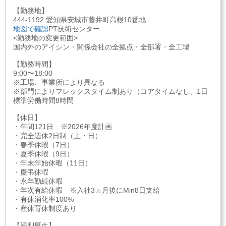
【勤務地】
444-1192 愛知県安城市藤井町高根10番地
地図で確認
PT技術センター
<勤務地の変更範囲>
国内外のアイシン・関係会社の全拠点・全部署・全工場
【勤務時間】
9:00〜18:00
※工場、事業所により異なる
※部門によりフレックスタイム制あり（コアタイムなし、1日
標準労働時間8時間
【休日】
・年間121日 ※2026年度計画
・完全週休2日制（土・日）
・春季休暇（7日）
・夏季休暇（9日）
・年末年始休暇（11日）
・慶弔休暇
・永年勤続休暇
・年次有給休暇 ※入社3ヵ月後にMin8日支給
・有休消化率100%
・産休育休制度あり
【福利厚生】