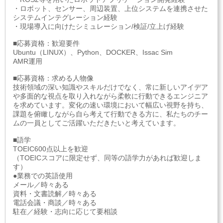
・ロボット、センサー、周辺装置、上位システムを連携させた
システムインテグレーション経験
・現場導入に向けたシミュレーション/検証/立上げ経験
■応募資格：歓迎要件
Ubuntu（LINUX）、Python、DOCKER、Issac Sim
AMR運用
■応募資格：求める人物像
技術領域の深い知識やスキルだけでなく、常に新しいアイデア
や多面的な視点を取り入れながら柔軟に行動できるエンジニア
を求めています。変化の速い環境において幅広い視野を持ち、
課題を俯瞰しながら自ら考えて行動できる方に、私たちのチー
ムの一員としてご活躍いただきたいと考えています。
■語学
TOEIC600点以上を歓迎
（TOEICスコアに限定せず、同等の語学力があれば歓迎しま
す）
●業務での英語使用
メール／時々ある
資料・文書読解／時々ある
電話会議・商談／時々ある
駐在／経験・志向に応じて要相談