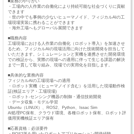
■業務のやりがい
・工場内の人作業の自働化により持続可能な社会づくりに貢献
できます
・世の中でも事例の少ないヒューマノイド、フィジカルAIの工
場現場実装に携わることができます
・海外工場へもグローバル展開できます
■職務内容
工場現場における人作業の自働化（ロボット導入）を加速させ
るため、フィジカルAIの現場活用に向けた技術開発を担当して
いただきます。シミュレーションと実機を連携させた開発環境
での検証から、実際の現場への適用に伴って生じる課題の解決
まで一貫して取り組み、現場での実用化を目指します。
■具体的な業務内容
フィジカルAIの工場現場への適用
・ロボット実機（ヒューマノイド含む）を活用した現場動作検
証(検証エリア・工場現場)
・ロボット-センシング機器の制御・通信技術開発
・データ収集・モデル学習
Ubuntu（LINUX）、ROS2、Python、Issac Sim
AI処理PC保有、クラウド環境、各種ロボット保有、ロボット評
価用実機検証エリア保有
■応募資格：必須要件
・ROS2等を用いたロボットアプリケーション開発経験