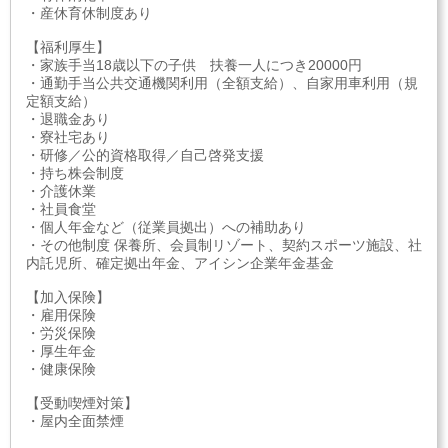
・産休育休制度あり
【福利厚生】
・家族手当18歳以下の子供 扶養一人につき20000円
・通勤手当公共交通機関利用（全額支給）、自家用車利用（規
定額支給）
・退職金あり
・寮社宅あり
・研修／公的資格取得／自己啓発支援
・持ち株会制度
・介護休業
・社員食堂
・個人年金など（従業員拠出）への補助あり
・その他制度 保養所、会員制リゾート、契約スポーツ施設、社
内託児所、確定拠出年金、アイシン企業年金基金
【加入保険】
・雇用保険
・労災保険
・厚生年金
・健康保険
【受動喫煙対策】
・屋内全面禁煙