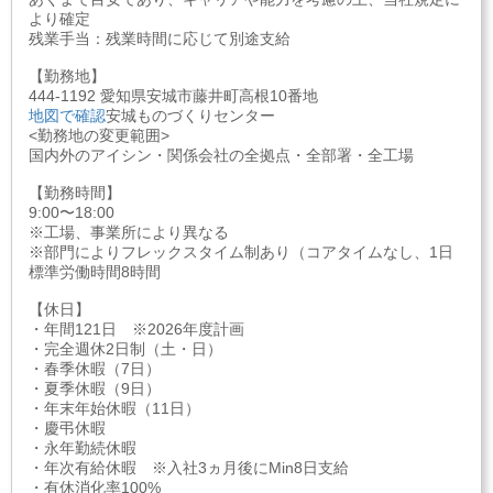
より確定
残業手当：残業時間に応じて別途支給
【勤務地】
444-1192 愛知県安城市藤井町高根10番地
地図で確認
安城ものづくりセンター
<勤務地の変更範囲>
国内外のアイシン・関係会社の全拠点・全部署・全工場
【勤務時間】
9:00〜18:00
※工場、事業所により異なる
※部門によりフレックスタイム制あり（コアタイムなし、1日
標準労働時間8時間
【休日】
・年間121日 ※2026年度計画
・完全週休2日制（土・日）
・春季休暇（7日）
・夏季休暇（9日）
・年末年始休暇（11日）
・慶弔休暇
・永年勤続休暇
・年次有給休暇 ※入社3ヵ月後にMin8日支給
・有休消化率100%