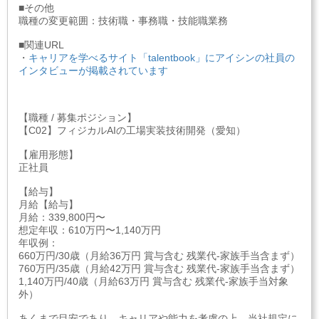
■その他
職種の変更範囲：技術職・事務職・技能職業務
■関連URL
・
キャリアを学べるサイト「talentbook」にアイシンの社員の
インタビューが掲載されています
【職種 / 募集ポジション】
【C02】フィジカルAIの工場実装技術開発（愛知）
【雇用形態】
正社員
【給与】
月給【給与】
月給：339,800円〜
想定年収：610万円〜1,140万円
年収例：
660万円/30歳（月給36万円 賞与含む 残業代-家族手当含まず）
760万円/35歳（月給42万円 賞与含む 残業代-家族手当含まず）
1,140万円/40歳（月給63万円 賞与含む 残業代-家族手当対象
外）
あくまで目安であり、キャリアや能力を考慮の上、当社規定に