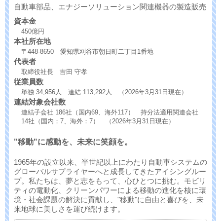
自動車部品、エナジーソリューション関連機器の製造販売
資本金
450億円
本社所在地
〒448-8650 愛知県刈谷市朝日町二丁目1番地
代表者
取締役社長 吉田 守孝
従業員数
単独 34,956人 連結 113,292人 （2026年3月31日現在）
連結対象会社数
連結子会社 186社（国内69、海外117） 持分法適用関連会社
14社（国内；7、海外：7） （2026年3月31日現在）
"移動"に感動を、未来に笑顔を。
1965年の設立以来、半世紀以上にわたり自動車システムの
グローバルサプライヤーへと成長してきたアイシングルー
プ。私たちは、夢と志をもって、心ひとつに挑む。モビリ
ティの電動化、クリーンパワーによる移動の進化を核に環
境・社会課題の解決に貢献し、"移動"に自由と喜びを、未
来地球に美しさを運び続けます。