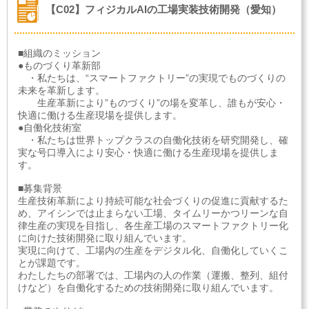
【C02】フィジカルAIの工場実装技術開発（愛知）
■組織のミッション
●ものづくり革新部
・私たちは、“スマートファクトリー”の実現でものづくりの
未来を革新します。
生産革新により”ものづくり”の場を変革し、誰もが安心・
快適に働ける生産現場を提供します。
●自働化技術室
・私たちは世界トップクラスの自働化技術を研究開発し、確
実な号口導入により安心・快適に働ける生産現場を提供しま
す。
■募集背景
生産技術革新により持続可能な社会づくりの促進に貢献するた
め、アイシンでは止まらない工場、タイムリーかつリーンな自
律生産の実現を目指し、各生産工場のスマートファクトリー化
に向けた技術開発に取り組んでいます。
実現に向けて、工場内の生産をデジタル化、自働化していくこ
とが課題です。
わたしたちの部署では、工場内の人の作業（運搬、整列、組付
けなど）を自働化するための技術開発に取り組んでいます。