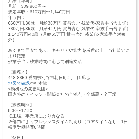
月給【給与】
月給：339,800円〜
想定年収：610万円〜1,140万円
年収例：
660万円/30歳（月給36万円 賞与含む 残業代-家族手当含まず）
760万円/35歳（月給42万円 賞与含む 残業代-家族手当含まず）
1,140万円/40歳（月給63万円 賞与含む 残業代-家族手当対象
外）
あくまで目安であり、キャリアや能力を考慮の上、当社規定に
より確定
残業手当：残業時間に応じて別途支給
【勤務地】
448-8650 愛知県刈谷市朝日町2丁目1番地
地図で確認
本社本館
<勤務地の変更範囲>
国内外のアイシン・関係会社の全拠点・全部署・全工場
【勤務時間】
8:30〜17:30
※工場、事業所により異なる
※部門によりフレックスタイム制あり（コアタイムなし、1日
標準労働時間8時間
【休日】