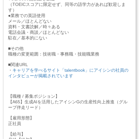
（TOEICスコアに限定せず、同等の語学力があれば歓迎しま
す）
●業務での英語使用
メール／ほとんどない
資料・文書読解／時々ある
電話会議・商談／ほとんどない
駐在／基本的にない
■その他
職種の変更範囲：技術職・事務職・技能職業務
■関連URL
・
キャリアを学べるサイト「talentbook」にアイシンの社員の
インタビューが掲載されています
【職種 / 募集ポジション】
【A65】生成AIを活用したアイシンGの生産性向上推進（グル
ープ伴走リード）
【雇用形態】
正社員
【給与】