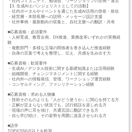
・社内コミュニティ、勉強会、ワークショップの企画・運営
【3. 生成AIエバンジェリストとしての活動】
・社内ポータルやイベントを通じた生成AI活用の啓発・発信
・経営層・本部長層への説明・メッセージ設計支援
・社外事例・最新動向の収集と、自社文脈への翻訳・共有
■応募資格：必須要件
・人材育成、教育企画、DX推進、業務改革いずれかの実務経
験
・複数部門・多様な立場の関係者を巻き込んだ推進経験
・自身の言葉で考えを整理し、伝え、共感を生み出す力
■応募資格：歓迎要件
・生成AI／デジタル技術に関する基礎知識または活用経験
・組織開発、チェンジマネジメントに関する経験
・社内外への情報発信、登壇、ワークショップ運営経験
・コンサルティング、ファシリテーション経験
■応募資格：求める人物像
・技術そのものよりも『人がどう使うか』に関心を持てる方
・正解が定まらない状況でも、試行錯誤を楽しめる方
・現場の声に耳を傾け、共通言語に翻訳できる方
・自ら学び続け、その姿勢を周囲に波及させられる方
■語学
TOEIC550点以上を歓迎