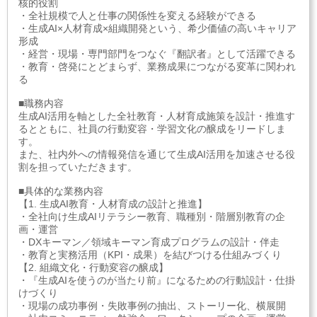
核的役割
・全社規模で人と仕事の関係性を変える経験ができる
・生成AI×人材育成×組織開発という、希少価値の高いキャリア
形成
・経営・現場・専門部門をつなぐ『翻訳者』として活躍できる
・教育・啓発にとどまらず、業務成果につながる変革に関われ
る
■職務内容
生成AI活用を軸とした全社教育・人材育成施策を設計・推進す
るとともに、社員の行動変容・学習文化の醸成をリードしま
す。
また、社内外への情報発信を通じて生成AI活用を加速させる役
割を担っていただきます。
■具体的な業務内容
【1. 生成AI教育・人材育成の設計と推進】
・全社向け生成AIリテラシー教育、職種別・階層別教育の企
画・運営
・DXキーマン／領域キーマン育成プログラムの設計・伴走
・教育と実務活用（KPI・成果）を結びつける仕組みづくり
【2. 組織文化・行動変容の醸成】
・『生成AIを使うのが当たり前』になるための行動設計・仕掛
けづくり
・現場の成功事例・失敗事例の抽出、ストーリー化、横展開