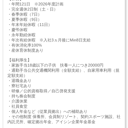
・年間121日 ※2026年度計画
・完全週休2日制（土・日）
・春季休暇（7日）
・夏季休暇（9日）
・年末年始休暇（11日）
・慶弔休暇
・永年勤続休暇
・年次有給休暇 ※入社3ヵ月後にMin8日支給
・有休消化率100%
・産休育休制度あり
【福利厚生】
・家族手当18歳以下の子供 扶養一人につき20000円
・通勤手当公共交通機関利用（全額支給）、自家用車利用（規
定額支給）
・退職金あり
・寮社宅あり
・研修／公的資格取得／自己啓発支援
・持ち株会制度
・介護休業
・社員食堂
・個人年金など（従業員拠出）への補助あり
・その他制度 保養所、会員制リゾート、契約スポーツ施設、社
内託児所、確定拠出年金、アイシン企業年金基金