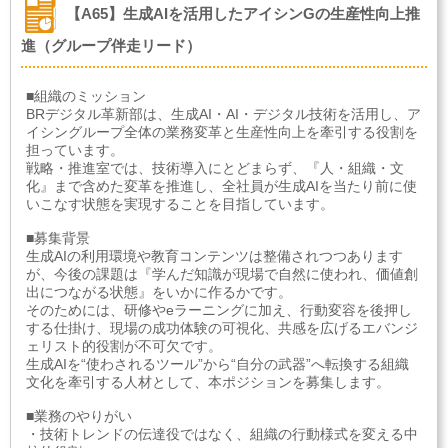
【A65】生成AIを活用したアイシンGの生産性向上推
進（グループ伴走リード）
■組織のミッション
BRデジタル革新部は、生成AI・AI・デジタル技術を活用し、ア
イシングループ全体の業務変革と生産性向上を牽引する役割を
担っています。
戦略・推進室では、技術導入にとどまらず、『人・組織・文
化』まで含めた変革を推進し、全社員が生成AIを当たり前に使
いこなす状態を実現することを目指しています。
■募集背景
生成AIの利用環境や教育コンテンツは整備されつつあります
が、今後の課題は『学んだ知識が現場で自然に使われ、価値創
出につながる状態』をいかに作るかです。
そのためには、研修やeラーニングに加え、行動変容を後押し
する仕掛け、現場の成功体験の可視化、共感を広げるエバンジ
ェリスト的役割が不可欠です。
生成AIを“使わされるツール”から“自分の武器”へ転換する組織
文化を牽引する人材として、本ポジションを募集します。
■業務のやりがい
・技術トレンドの伝達役ではなく、組織の行動様式を変える中