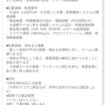
または調達・見積業務の改善・システム開発経験
■応募資格：歓迎要件
・生成AI（LLM/VLM）を活用した文書・図面解析システムの開
発経験
・類似検索・特徴量抽出の設計・構築経験（2D/3D問わず）
・大規模データに対する検索システムの設計・性能改善経験
・製造業の図面（DXF, PDF, STEP等）のデータ処理経験
・クラウド環境（AWS/Azure）でのアプリケーション開発・環
境構築経験
■応募資格：求める人物像
・新しい技術や手法の調査・検証を自律的に行い、チームに展
開できる方
・技術を手段として捉え、業務課題の解決に結びつけることに
意欲を持てる方
・大規模データの検索・マッチングに関心を持ち、精度改善に
粘り強く取り組める方
■語学
TOEIC550点以上を歓迎
（TOEICスコアに限定せず、同等の語学力があれば歓迎しま
す）
●業務での英語使用
メール／ほとんどない
資料・文書読解／時々ある