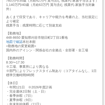
760万円/35歳（月給42万円 賞与含む 残業代-家族手当含まず）
1,140万円/40歳（月給63万円 賞与含む 残業代-家族手当対象
外）
あくまで目安であり、キャリアや能力を考慮の上、当社規定に
より確定
残業手当：残業時間に応じて別途支給
【勤務地】
448-8650 愛知県刈谷市朝日町2丁目1番地
地図で確認
本社本館
<勤務地の変更範囲>
国内外のアイシン・関係会社の全拠点・全部署・全工場
【勤務時間】
8:30〜17:30
※工場、事業所により異なる
※部門によりフレックスタイム制あり（コアタイムなし、1日
標準労働時間8時間
【休日】
・年間121日 ※2026年度計画
・完全週休2日制（土・日）
・春季休暇（7日）
・夏季休暇（9日）
・年末年始休暇（11日）