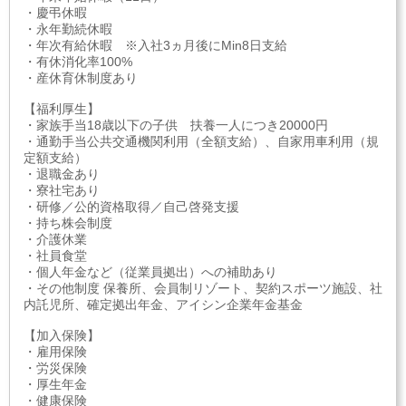
・慶弔休暇
・永年勤続休暇
・年次有給休暇 ※入社3ヵ月後にMin8日支給
・有休消化率100%
・産休育休制度あり
【福利厚生】
・家族手当18歳以下の子供 扶養一人につき20000円
・通勤手当公共交通機関利用（全額支給）、自家用車利用（規
定額支給）
・退職金あり
・寮社宅あり
・研修／公的資格取得／自己啓発支援
・持ち株会制度
・介護休業
・社員食堂
・個人年金など（従業員拠出）への補助あり
・その他制度 保養所、会員制リゾート、契約スポーツ施設、社
内託児所、確定拠出年金、アイシン企業年金基金
【加入保険】
・雇用保険
・労災保険
・厚生年金
・健康保険