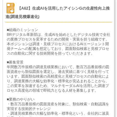
【A62】生成AIを活用したアイシンGの生産性向上推
進(調達見積爆速化)
■組織のミッション
BRデジタル革新部は、生成AIを始めとしたデジタル技術で全社
の業務プロセスを変革するための開発・実装を担う組織です。
本ポジションは調達・見積プロセスにおけるAIエージェント開
発チームへの配属を想定しており、図面類似検索と見積プロセ
スの自動化に関する技術開発を担っていただきます。
■募集背景
年間数万件規模の調達見積業務において、数百万品番規模の図
面資産から類似図面を選定し、過去実績に基づく見積を行って
います。図面類似検索の高精度化と見積プロセスの自動化によ
り、調達業務の大幅な効率化・標準化が見込まれることから、
この変革を加速するため、マルチモーダルAIを活用した調達プ
ロセス高度化の領域で即戦力となる人材を募集します。
■業務のやりがい
・数百万品番規模の図面資産を対象に、類似検索・自動認識を
実現する技術的チャレンジ
・調達見積業務の大幅な効率化・標準化という、全社的に波及