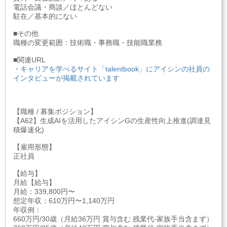
電話会議・商談／ほとんどない
駐在／基本的にない
■その他
職種の変更範囲：技術職・事務職・技能職業務
■関連URL
・
キャリアを学べるサイト「talentbook」にアイシンの社員の
インタビューが掲載されています
【職種 / 募集ポジション】
【A62】生成AIを活用したアイシンGの生産性向上推進(調達見
積爆速化)
【雇用形態】
正社員
【給与】
月給【給与】
月給：339,800円〜
想定年収：610万円〜1,140万円
年収例：
660万円/30歳（月給36万円 賞与含む 残業代-家族手当含まず）