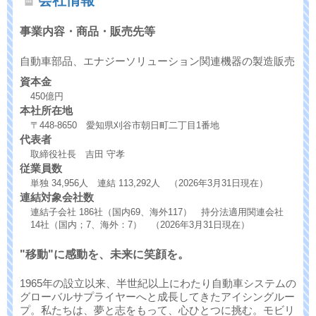
会社情報
事業内容・商品・販売先等
自動車部品、エナジーソリューション関連機器の製造販売
資本金
450億円
本社所在地
〒448-8650 愛知県刈谷市朝日町二丁目1番地
代表者
取締役社長 吉田 守孝
従業員数
単独 34,956人 連結 113,292人 （2026年3月31日現在）
連結対象会社数
連結子会社 186社（国内69、海外117） 持分法適用関連会社
14社（国内；7、海外：7） （2026年3月31日現在）
"移動"に感動を、未来に笑顔を。
1965年の設立以来、半世紀以上にわたり自動車システムの
グローバルサプライヤーへと成長してきたアイシングルー
プ。私たちは、夢と志をもって、心ひとつに挑む。モビリ