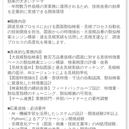
効果の大きいテーマ
・年間数万件規模の実業務に適用されるため、技術改善の効果
を定量的に実感できる開発環境
■職務内容
調達見積プロセスにおける図面類似検索・見積プロセス自動化
の技術開発を担当。図面からの特徴抽出・大規模品番の類似検
索エンジン構築・過去見積実績を活用した見積支援など、調達
プロセスの高度化を推進します。
■具体的な業務内容
【大規模類似検索】数百万品番規模の図面に対する形状特徴量
ベースの類似検索エンジン構築、検索精度の評価・改善
【見積支援AI】類似図面と過去見積実績のマッチング、見積根
拠の提示、AIエージェントによる見積効率化
【図面特徴抽出】品番・形状特徴・寸法の自動認識、類似検索
に最適化した特徴量設計
【検索精度の継続改善】フィードバックループ設計、特徴量・
類似度指標のチューニング、類似根拠の可視化
【チーム連携】業務部門・外部パートナーとの要件調整
■応募資格：必須要件
・AI・機械学習を活用したシステムの設計・開発経験2年以上
・Pythonによるアプリケーション開発経験
・非構造化データ（図面・画像・技術文書等）のAI処理経験、