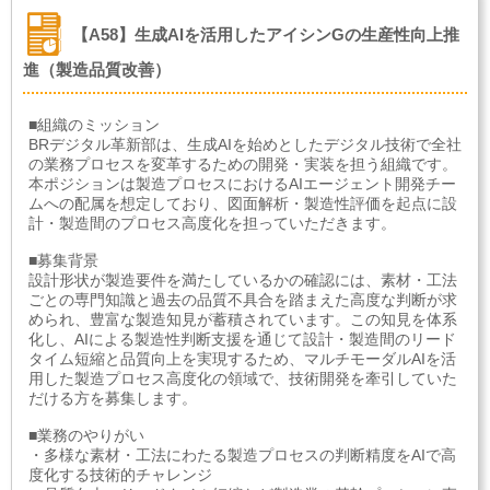
【A58】生成AIを活用したアイシンGの生産性向上推
進（製造品質改善）
■組織のミッション
BRデジタル革新部は、生成AIを始めとしたデジタル技術で全社
の業務プロセスを変革するための開発・実装を担う組織です。
本ポジションは製造プロセスにおけるAIエージェント開発チー
ムへの配属を想定しており、図面解析・製造性評価を起点に設
計・製造間のプロセス高度化を担っていただきます。
■募集背景
設計形状が製造要件を満たしているかの確認には、素材・工法
ごとの専門知識と過去の品質不具合を踏まえた高度な判断が求
められ、豊富な製造知見が蓄積されています。この知見を体系
化し、AIによる製造性判断支援を通じて設計・製造間のリード
タイム短縮と品質向上を実現するため、マルチモーダルAIを活
用した製造プロセス高度化の領域で、技術開発を牽引していた
だける方を募集します。
■業務のやりがい
・多様な素材・工法にわたる製造プロセスの判断精度をAIで高
度化する技術的チャレンジ