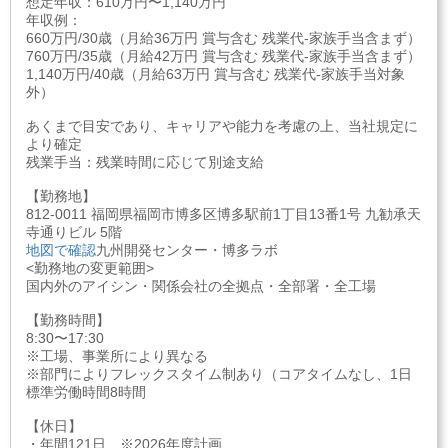
想定年収：610万円〜1,140万円
年収例：
660万円/30歳（月給36万円 賞与含む 残業代-家族手当含まず）
760万円/35歳（月給42万円 賞与含む 残業代-家族手当含まず）
1,140万円/40歳（月給63万円 賞与含む 残業代-家族手当対象
外）
あくまで目安であり、キャリアや能力を考慮の上、当社規定に
より確定
残業手当：残業時間に応じて別途支給
【勤務地】
812-0011 福岡県福岡市博多区博多駅前1丁目13番1号 九勧承天
寺通りビル 5階
地図で確認
九州開発センター・博多ラボ
<勤務地の変更範囲>
国内外のアイシン・関係会社の全拠点・全部署・全工場
【勤務時間】
8:30〜17:30
※工場、事業所により異なる
※部門によりフレックスタイム制あり（コアタイムなし、1日
標準労働時間8時間
【休日】
・年間121日 ※2026年度計画