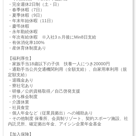
・完全週休2日制（土・日）
・春季休暇（7日）
・夏季休暇（9日）
・年末年始休暇（11日）
・慶弔休暇
・永年勤続休暇
・年次有給休暇 ※入社3ヵ月後にMin8日支給
・有休消化率100%
・産休育休制度あり
【福利厚生】
・家族手当18歳以下の子供 扶養一人につき20000円
・通勤手当公共交通機関利用（全額支給）、自家用車利用（規
定額支給）
・退職金あり
・寮社宅あり
・研修／公的資格取得／自己啓発支援
・持ち株会制度
・介護休業
・社員食堂
・個人年金など（従業員拠出）への補助あり
・その他制度 保養所、会員制リゾート、契約スポーツ施設、社
内託児所、確定拠出年金、アイシン企業年金基金
【加入保険】