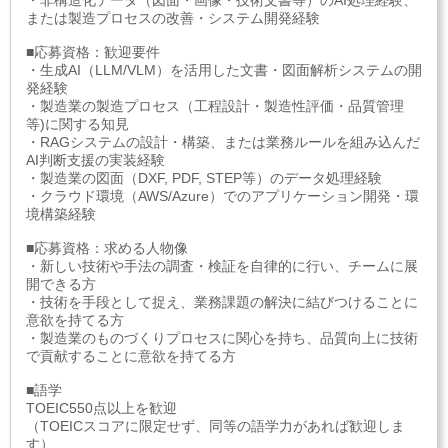
・非構造化データ（図面・画像・技術文書等）のAI処理経験、
または製造プロセスの改善・システム開発経験
■応募資格：歓迎要件
・生成AI（LLM/VLM）を活用した文書・図面解析システムの開
発経験
・製造業の製造プロセス（工程設計・製造性評価・品質管理
等)に関する知見
・RAGシステムの設計・構築、または業務ルールを組み込んだ
AI判断支援の実装経験
・製造業の図面（DXF, PDF, STEP等）のデータ処理経験
・クラウド環境（AWS/Azure）でのアプリケーション開発・環
境構築経験
■応募資格：求める人物像
・新しい技術や手法の調査・検証を自律的に行い、チームに展
開できる方
・技術を手段として捉え、業務課題の解決に結びつけることに
意欲を持てる方
・製造業のものづくりプロセスに関心を持ち、品質向上に技術
で貢献することに意欲を持てる方
■語学
TOEIC550点以上を歓迎
（TOEICスコアに限定せず、同等の語学力があれば歓迎しま
す）