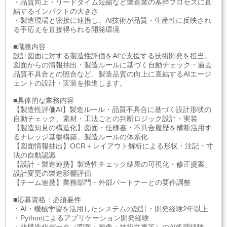
・品質向上・リードタイム短縮など製造業の基幹プロセスに直
結するインパクトの大きさ
・製造現場と密接に連携し、AI技術が品質・生産性に反映され
る手応えを直接得られる開発環境
■職務内容
設計図面に対する製造性評価をAIで支援する技術開発を担当。
図面からの情報抽出・製造ルールに基づく自動チェック・過去
品質不具合との照合など、製造品質の向上に直結するAIエージ
ェントの設計・実装を推進します。
■具体的な業務内容
【製造性評価AI】製造ルール・品質不具合に基づく設計形状の
自動チェック、素材・工法ごとの判断ロジック設計・実装
【製造知見の構造化】図面・仕様書・不具合履歴を横断活用す
るナレッジ基盤構築、製造ルールの体系化
【図面情報抽出】OCR＋レイアウト解析による形状・注記・寸
法の自動認識
【設計・製造連携】製造性チェック結果の可視化・修正提案、
設計変更の製造影響評価
【チーム連携】業務部門・外部パートナーとの要件調整
■応募資格：必須要件
・AI・機械学習を活用したシステムの設計・開発経験2年以上
・Pythonによるアプリケーション開発経験