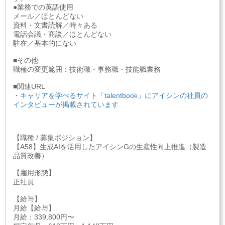
●業務での英語使用
メール／ほとんどない
資料・文書読解／時々ある
電話会議・商談／ほとんどない
駐在／基本的にない
■その他
職種の変更範囲：技術職・事務職・技能職業務
■関連URL
・
キャリアを学べるサイト「talentbook」にアイシンの社員の
インタビューが掲載されています
【職種 / 募集ポジション】
【A58】生成AIを活用したアイシンGの生産性向上推進（製造
品質改善）
【雇用形態】
正社員
【給与】
月給【給与】
月給：339,800円〜