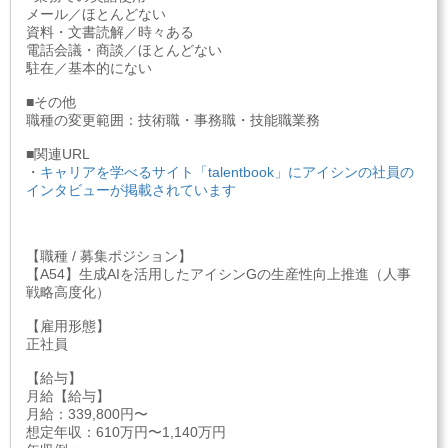
メール／ほとんどない
資料・文書読解／時々ある
電話会議・商談／ほとんどない
駐在／基本的にない
■その他
職種の変更範囲：技術職・事務職・技能職業務
■関連URL
・
キャリアを学べるサイト「talentbook」にアイシンの社員の
インタビューが掲載されています
【職種 / 募集ポジション】
【A54】生成AIを活用したアイシンGの生産性向上推進（人事
戦略高度化）
【雇用形態】
正社員
【給与】
月給【給与】
月給：339,800円〜
想定年収：610万円〜1,140万円