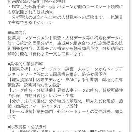
難易度の高い技術開発への挑戦
・確立した分析手法・設計パターンが他のコーポレート領域に
も横展開される波及効果
・分析手法の確立から全社の人材戦略への反映まで、一気通貫
で主導できるポジション
■職務内容
従業員エンゲージメント調査・人材データ等の構造化データに
対する統計的因果分析と、生成AIを組み合わせた施策提案の技
術開発を担当。因果モデル構築から施策効果予測、分析結果の
解釈可能な可視化まで一貫して担います。
■具体的な業務内容
【因果分析】エンゲージメント調査・人材データからベイジア
ンネットワーク等による因果構造推定、施策効果予測
【施策提案AI】因果モデルと生成AIによる部署別・職種別の施
策提案、説明可能な出力設計
【データ統合・分析基盤】異種人事データの統合、解釈可能性
の担保、自動可視化・レポート生成
【分析手法の高度化】分析粒度の最適化、時系列変化追跡、施
策→効果のフィードバックループ設計
【チーム連携】業務部門・外部パートナーとの要件調整、知見
共有
■応募資格：必須要件