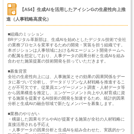
【A54】生成AIを活用したアイシンGの生産性向上推
進（人事戦略高度化）
■組織のミッション
BRデジタル革新部は、生成AIを始めとしたデジタル技術で全社
の業務プロセスを変革するための開発・実装を担う組織です。
本ポジションは人事領域におけるAIエージェント開発チームへ
の配属を想定しており、人事データの因果分析と生成AIを組み
合わせた施策提案の技術開発を担っていただきます。
■募集背景
全社の生産性向上には、人事施策とその効果の因果関係をデー
タに基づいて分析し、データドリブンな人材戦略を推進するこ
とが不可欠です。従業員エンゲージメント調査・人材データ等
から因果構造を推定し、エンゲージメント向上や人材育成に資
する施策を提案するAI技術の開発を加速するため、統計的因果
分析と生成AIの融合領域で新たなメンバーを募集します。
■業務のやりがい
・構築した因果モデルやAIが提案する施策が全社の人材戦略に
直接活用される手応え
・人事データの因果分析と生成AIを組み合わせた、実践的かつ