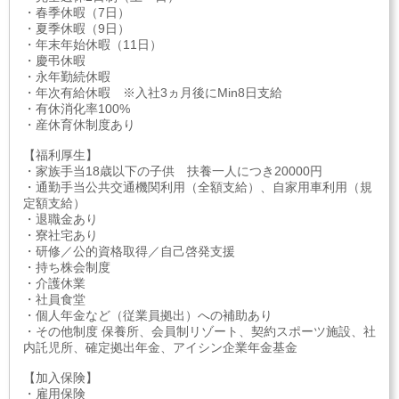
・春季休暇（7日）
・夏季休暇（9日）
・年末年始休暇（11日）
・慶弔休暇
・永年勤続休暇
・年次有給休暇 ※入社3ヵ月後にMin8日支給
・有休消化率100%
・産休育休制度あり
【福利厚生】
・家族手当18歳以下の子供 扶養一人につき20000円
・通勤手当公共交通機関利用（全額支給）、自家用車利用（規
定額支給）
・退職金あり
・寮社宅あり
・研修／公的資格取得／自己啓発支援
・持ち株会制度
・介護休業
・社員食堂
・個人年金など（従業員拠出）への補助あり
・その他制度 保養所、会員制リゾート、契約スポーツ施設、社
内託児所、確定拠出年金、アイシン企業年金基金
【加入保険】
・雇用保険