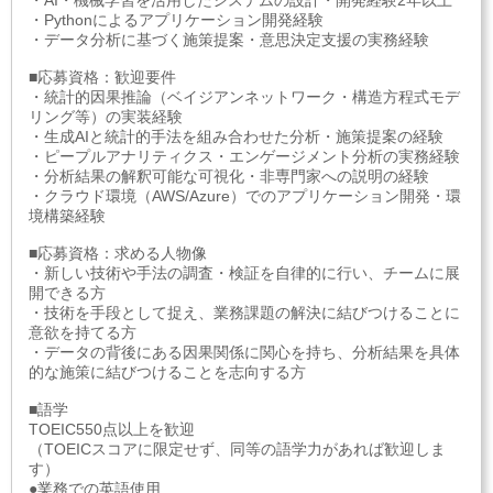
・AI・機械学習を活用したシステムの設計・開発経験2年以上
・Pythonによるアプリケーション開発経験
・データ分析に基づく施策提案・意思決定支援の実務経験
■応募資格：歓迎要件
・統計的因果推論（ベイジアンネットワーク・構造方程式モデ
リング等）の実装経験
・生成AIと統計的手法を組み合わせた分析・施策提案の経験
・ピープルアナリティクス・エンゲージメント分析の実務経験
・分析結果の解釈可能な可視化・非専門家への説明の経験
・クラウド環境（AWS/Azure）でのアプリケーション開発・環
境構築経験
■応募資格：求める人物像
・新しい技術や手法の調査・検証を自律的に行い、チームに展
開できる方
・技術を手段として捉え、業務課題の解決に結びつけることに
意欲を持てる方
・データの背後にある因果関係に関心を持ち、分析結果を具体
的な施策に結びつけることを志向する方
■語学
TOEIC550点以上を歓迎
（TOEICスコアに限定せず、同等の語学力があれば歓迎しま
す）
●業務での英語使用