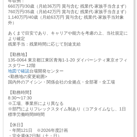
年収例：
660万円/30歳（月給36万円 賞与含む 残業代-家族手当含まず）
760万円/35歳（月給42万円 賞与含む 残業代-家族手当含まず）
1,140万円/40歳（月給63万円 賞与含む 残業代-家族手当対象
外）
あくまで目安であり、キャリアや能力を考慮の上、当社規定に
より確定
残業手当：残業時間に応じて別途支給
【勤務地】
135-0064 東京都江東区青海1-1-20 ダイバーシティ東京オフィ
スタワー 12階
地図で確認
台場開発センター
<勤務地の変更範囲>
国内外のアイシン・関係会社の全拠点・全部署・全工場
【勤務時間】
8:30〜17:30
※工場、事業所により異なる
※部門によりフレックスタイム制あり（コアタイムなし、1日
標準労働時間8時間
【休日】
・年間121日 ※2026年度計画
・完全週休2日制（土・日）