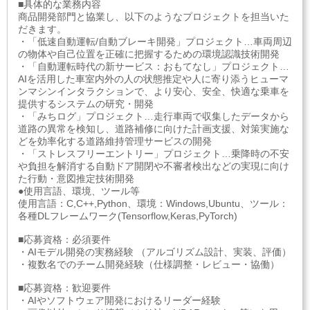
■具体的な業務内容
商品開発部門と協業し、以下のようなプロジェクトを担当いた
だきます。
・「低速自動運転/自動ブレーキ開発」プロジェクト…車両周辺
の物体や自己位置を正確に把握するための環境認識技術開発
・「自動運転時代の新サービス：おもてなし」プロジェクト…
AIを活用した車室内外の人の状態推定や人に寄り添うヒューマ
ンマシンインタラクションで、より安心、安全、快適な乗車を
提供するシステムの研究・開発
・「みちログ」プロジェクト…走行車両で収集したデータから
道路の異常を検知し、道路補修に向けた計画支援、対策実施な
どを効率化する道路維持管理サービスの開発
・「ストレスフリーエントリー」プロジェクト…乗降時の不安
や負担を解消する自動ドア開閉や不審者検出などの実現に向け
た行動・意図推定技術開発
●使用言語、環境、ツール等
使用言語：C,C++,Python、環境：Windows,Ubuntu、ツール：
各種DLフレームワーク(Tensorflow,Keras,PyTorch)
■応募資格：必須要件
・AIモデル開発の実務経験 （アルゴリズム設計、実装、評価）
・複数名でのチーム開発経験（仕様調整・レビュー・協働）
■応募資格：歓迎要件
・AIやソフトウェア開発におけるリーダー経験