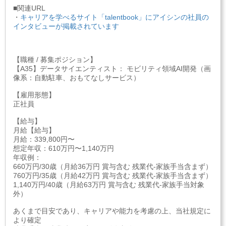
■関連URL
・
キャリアを学べるサイト「talentbook」にアイシンの社員の
インタビューが掲載されています
【職種 / 募集ポジション】
【A35】データサイエンティスト： モビリティ領域AI開発（画
像系：自動駐車、おもてなしサービス）
【雇用形態】
正社員
【給与】
月給【給与】
月給：339,800円〜
想定年収：610万円〜1,140万円
年収例：
660万円/30歳（月給36万円 賞与含む 残業代-家族手当含まず）
760万円/35歳（月給42万円 賞与含む 残業代-家族手当含まず）
1,140万円/40歳（月給63万円 賞与含む 残業代-家族手当対象
外）
あくまで目安であり、キャリアや能力を考慮の上、当社規定に
より確定