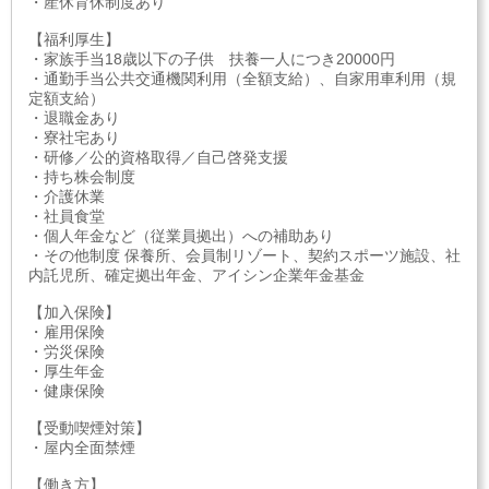
・産休育休制度あり
【福利厚生】
・家族手当18歳以下の子供 扶養一人につき20000円
・通勤手当公共交通機関利用（全額支給）、自家用車利用（規
定額支給）
・退職金あり
・寮社宅あり
・研修／公的資格取得／自己啓発支援
・持ち株会制度
・介護休業
・社員食堂
・個人年金など（従業員拠出）への補助あり
・その他制度 保養所、会員制リゾート、契約スポーツ施設、社
内託児所、確定拠出年金、アイシン企業年金基金
【加入保険】
・雇用保険
・労災保険
・厚生年金
・健康保険
【受動喫煙対策】
・屋内全面禁煙
【働き方】