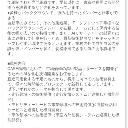
て組閣された専門組織です。愛知以外に、東京や福岡にも開発
拠点を設置するなど強化を図っています。
●多様なバックグラウンド、強みを持ったメンバーと仕事がで
きる
自動車のみでなく、その他製造業、IT、ソフトウェア等様々な
バックグラウンドのメンバーが在籍。チームとして保有する技
術の幅が広いのが特徴です。また、AIリサーチャーの部署とは
密に連携して仕事を行うため、最新技術動向などをキャッチア
ップしやすい環境であるといえます。業務内外で自学自習の意
識が強いメンバーが多く、切磋琢磨できる活気のある職場で
す。
■職務内容
CASE領域において、市場価値の高い製品・サービスを開発す
るためのAIを含む技術開発をお任せします。
直近商用化する予定のものから、将来に向けての技術開発ま
で、様々な時間軸のプロジェクトが並行して走っています。
以下いずれかのテーマを担当して頂きます。
・走行領域への技術提供（走行制御システムと連携した機能開
発）
・モビリティーサービス事業領域への技術提供(位置情報活用
サービスと連携した機能開発）
・車体領域への技術提供（車室内外監視システムと連携した機
能開発）