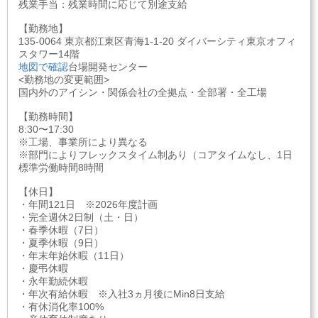
残業手当：残業時間に応じて別途支給
【勤務地】
135-0064 東京都江東区青海1-1-20 ダイバーシティ東京オフィ
スタワー14階
地図で確認
台場開発センター
<勤務地の変更範囲>
国内外のアイシン・関係会社の全拠点・全部署・全工場
【勤務時間】
8:30〜17:30
※工場、事業所により異なる
※部門によりフレックスタイム制あり（コアタイムなし、1日
標準労働時間8時間
【休日】
・年間121日 ※2026年度計画
・完全週休2日制（土・日）
・春季休暇（7日）
・夏季休暇（9日）
・年末年始休暇（11日）
・慶弔休暇
・永年勤続休暇
・年次有給休暇 ※入社3ヵ月後にMin8日支給
・有休消化率100%