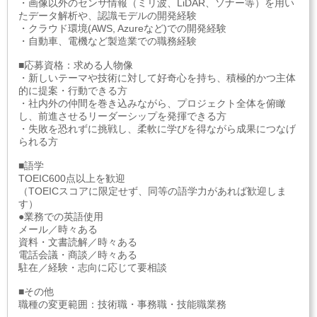
・画像以外のセンサ情報（ミリ波、LiDAR、ソナー等）を用い
たデータ解析や、認識モデルの開発経験
・クラウド環境(AWS, Azureなど)での開発経験
・自動車、電機など製造業での職務経験
■応募資格：求める人物像
・新しいテーマや技術に対して好奇心を持ち、積極的かつ主体
的に提案・行動できる方
・社内外の仲間を巻き込みながら、プロジェクト全体を俯瞰
し、前進させるリーダーシップを発揮できる方
・失敗を恐れずに挑戦し、柔軟に学びを得ながら成果につなげ
られる方
■語学
TOEIC600点以上を歓迎
（TOEICスコアに限定せず、同等の語学力があれば歓迎しま
す）
●業務での英語使用
メール／時々ある
資料・文書読解／時々ある
電話会議・商談／時々ある
駐在／経験・志向に応じて要相談
■その他
職種の変更範囲：技術職・事務職・技能職業務