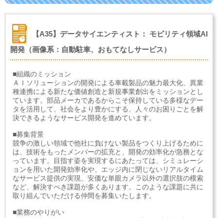
【A35】データサイエンティスト： モビリティ領域AI
開発（画像系：自動駐車、おもてなしサービス）
■組織のミッション
ＡＩソリューションの開発による車載製品の魅力最大化、異業
種連携による新たな価値創造と新規事業創出をミッションとし
ています。部品メーカであるからこそ保持している多様なデー
タを活用して、社会をより豊かにする、人々のお困りごとを解
決できるようなサービス開発を進めています。
■募集背景
競争の激しい領域で他社に負けない製品をつくり上げるために
は、技術をもったメンバーの拡充と、開発の効率化が急務とな
っています。目指す姿を実現するにあたっては、シミュレーシ
ョンを用いた開発効率化や、エッジ内に閉じないリアルタイム
なサービス提供の実現、安価な単眼カメラ以外の選択肢の模索
など、解決すべき課題が多くあります。このような課題に共に
取り組んでいただける仲間を募集いたします。
■業務のやりがい