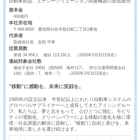
自動車部品、エナジーソリューション関連機器の製造販売
資本金
450億円
本社所在地
〒448-8650 愛知県刈谷市朝日町二丁目1番地
代表者
取締役社長 吉田 守孝
従業員数
単独 34,956人 連結 113,292人 （2026年3月31日現在）
連結対象会社数
連結子会社 186社（国内69、海外117） 持分法適用関連会社
14社（国内；7、海外：7） （2026年3月31日現在）
"移動"に感動を、未来に笑顔を。
1965年の設立以来、半世紀以上にわたり自動車システムの
グローバルサプライヤーへと成長してきたアイシングルー
プ。私たちは、夢と志をもって、心ひとつに挑む。モビリ
ティの電動化、クリーンパワーによる移動の進化を核に環
境・社会課題の解決に貢献し、"移動"に自由と喜びを、未
来地球に美しさを運び続けます。