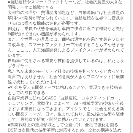
●自動運転やスマートファクトリーなど、社会的意義の大きな
開発テーマに挑戦できる
大都市の渋滞や、交通弱者問題など、自動運転には社会課題の
解消への期待が寄せられています。自動運転を世界中に普及さ
せるには様々な機能の進化が必要です。
例えば、乗員の状態を確認し車内で快適に過ごす機能など走行
制御だけではない機能が求められます。
また、全世界への普及には、価格の適性化を果たす製造プロセ
ス改革を、スマートファクトリーで実現することも欠かせませ
ん。ここに、人工知能開発によるブレイクスルーが求められて
います。
自動車に使用される重要な技術を提供しているのは、私たちサ
プライヤー。
私たちが未来のモビリティ社会の技術を担っていくと言っても
過言ではありません。社会的意義が大きなプロジェクトに最前
線で携わっていただけます。
●社会を変える開発テーマに携わることで、実現できる技術者
としての成長できる
自動車業界に訪れるCASE（自動運転、コネクティッドカー、
シェアリング、電動化）によって、AI・機械学習の技術が今後
ますます重要になってきます。アイシンでも、社会を変える新
しい開発テーマが、日々、生まれており、最先端の技術を駆使
して、最前線で研究・開発に携わっていただけます。
●事業戦略上の重点領域として位置づけ、全社で強化を図る
DS部は次世代の技術革新に対応するため、全社の期待を込め