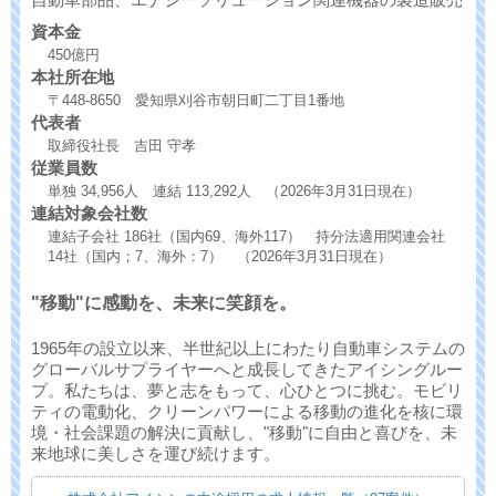
資本金
450億円
本社所在地
〒448-8650 愛知県刈谷市朝日町二丁目1番地
代表者
取締役社長 吉田 守孝
従業員数
単独 34,956人 連結 113,292人 （2026年3月31日現在）
連結対象会社数
連結子会社 186社（国内69、海外117） 持分法適用関連会社
14社（国内；7、海外：7） （2026年3月31日現在）
"移動"に感動を、未来に笑顔を。
1965年の設立以来、半世紀以上にわたり自動車システムの
グローバルサプライヤーへと成長してきたアイシングルー
プ。私たちは、夢と志をもって、心ひとつに挑む。モビリ
ティの電動化、クリーンパワーによる移動の進化を核に環
境・社会課題の解決に貢献し、"移動"に自由と喜びを、未
来地球に美しさを運び続けます。