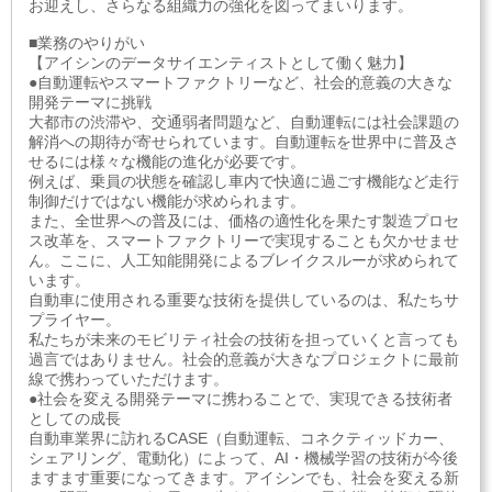
お迎えし、さらなる組織力の強化を図ってまいります。
■業務のやりがい
【アイシンのデータサイエンティストとして働く魅力】
●自動運転やスマートファクトリーなど、社会的意義の大きな
開発テーマに挑戦
大都市の渋滞や、交通弱者問題など、自動運転には社会課題の
解消への期待が寄せられています。自動運転を世界中に普及さ
せるには様々な機能の進化が必要です。
例えば、乗員の状態を確認し車内で快適に過ごす機能など走行
制御だけではない機能が求められます。
また、全世界への普及には、価格の適性化を果たす製造プロセ
ス改革を、スマートファクトリーで実現することも欠かせませ
ん。ここに、人工知能開発によるブレイクスルーが求められて
います。
自動車に使用される重要な技術を提供しているのは、私たちサ
プライヤー。
私たちが未来のモビリティ社会の技術を担っていくと言っても
過言ではありません。社会的意義が大きなプロジェクトに最前
線で携わっていただけます。
●社会を変える開発テーマに携わることで、実現できる技術者
としての成長
自動車業界に訪れるCASE（自動運転、コネクティッドカー、
シェアリング、電動化）によって、AI・機械学習の技術が今後
ますます重要になってきます。アイシンでも、社会を変える新