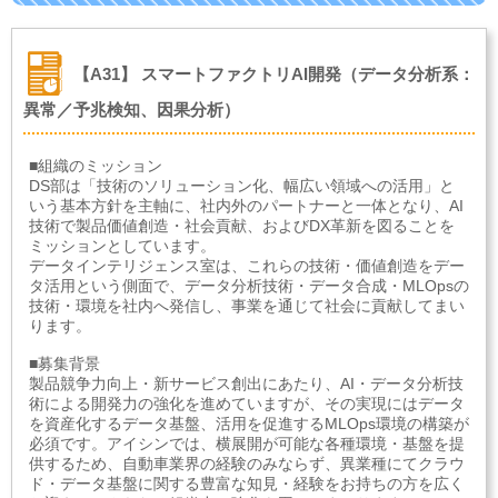
【A31】 スマートファクトリAI開発（データ分析系：
異常／予兆検知、因果分析）
■組織のミッション
DS部は「技術のソリューション化、幅広い領域への活用」と
いう基本方針を主軸に、社内外のパートナーと一体となり、AI
技術で製品価値創造・社会貢献、およびDX革新を図ることを
ミッションとしています。
データインテリジェンス室は、これらの技術・価値創造をデー
タ活用という側面で、データ分析技術・データ合成・MLOpsの
技術・環境を社内へ発信し、事業を通じて社会に貢献してまい
ります。
■募集背景
製品競争力向上・新サービス創出にあたり、AI・データ分析技
術による開発力の強化を進めていますが、その実現にはデータ
を資産化するデータ基盤、活用を促進するMLOps環境の構築が
必須です。アイシンでは、横展開が可能な各種環境・基盤を提
供するため、自動車業界の経験のみならず、異業種にてクラウ
ド・データ基盤に関する豊富な知見・経験をお持ちの方を広く