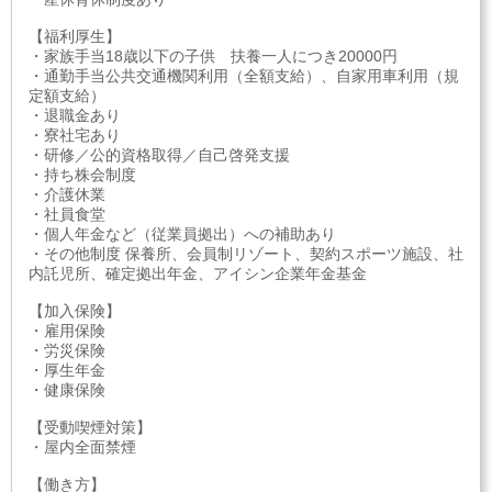
【福利厚生】
・家族手当18歳以下の子供 扶養一人につき20000円
・通勤手当公共交通機関利用（全額支給）、自家用車利用（規
定額支給）
・退職金あり
・寮社宅あり
・研修／公的資格取得／自己啓発支援
・持ち株会制度
・介護休業
・社員食堂
・個人年金など（従業員拠出）への補助あり
・その他制度 保養所、会員制リゾート、契約スポーツ施設、社
内託児所、確定拠出年金、アイシン企業年金基金
【加入保険】
・雇用保険
・労災保険
・厚生年金
・健康保険
【受動喫煙対策】
・屋内全面禁煙
【働き方】