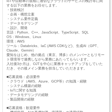
IoTや自動車の規格に適切なクラウドのサービスの検討等に関
する以下の業務をお任せします。
・技術検討
・企画・構想立案
・システム要件定義
・データモデリング
・設計、開発
言語：Python、C++、JavaScript、TypeScript、SQL
OS：Windows、Linux
環境：AWS
ツール：Databricks、IaC (AWS CDKなど)、生成AI（GPT、
Claude、Gemini）
愛知をはじめ、他の拠点（東京、博多）のメンバーともリモー
ト環境等で連携しながら業務にあたってもらいます。
入社後3か月は、OJTを中心に業務キャッチアップをしていた
だき、その後メイン業務を担当していただきます。
■応募資格：必須要件
・クラウド（AWS、Azure、GCP等）の知識・経験
・システム構築の経験
・IoTに関する知識
・データモデリングの経験
・製品開発の経験
■応募資格：歓迎要件