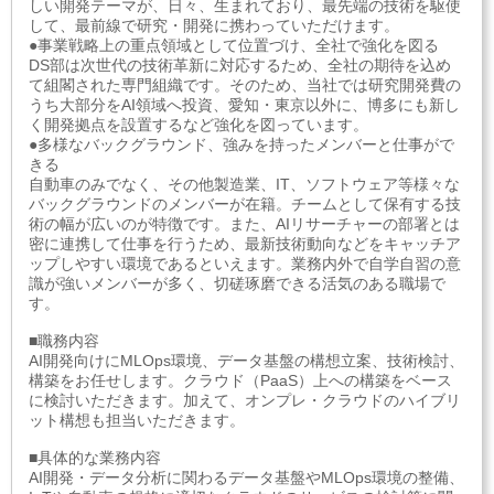
しい開発テーマが、日々、生まれており、最先端の技術を駆使
して、最前線で研究・開発に携わっていただけます。
●事業戦略上の重点領域として位置づけ、全社で強化を図る
DS部は次世代の技術革新に対応するため、全社の期待を込め
て組閣された専門組織です。そのため、当社では研究開発費の
うち大部分をAI領域へ投資、愛知・東京以外に、博多にも新し
く開発拠点を設置するなど強化を図っています。
●多様なバックグラウンド、強みを持ったメンバーと仕事がで
きる
自動車のみでなく、その他製造業、IT、ソフトウェア等様々な
バックグラウンドのメンバーが在籍。チームとして保有する技
術の幅が広いのが特徴です。また、AIリサーチャーの部署とは
密に連携して仕事を行うため、最新技術動向などをキャッチア
ップしやすい環境であるといえます。業務内外で自学自習の意
識が強いメンバーが多く、切磋琢磨できる活気のある職場で
す。
■職務内容
AI開発向けにMLOps環境、データ基盤の構想立案、技術検討、
構築をお任せします。クラウド（PaaS）上への構築をベース
に検討いただきます。加えて、オンプレ・クラウドのハイブリ
ット構想も担当いただきます。
■具体的な業務内容
AI開発・データ分析に関わるデータ基盤やMLOps環境の整備、