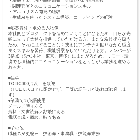
・機械学習、AIの基礎知識、実課題への適用経験
・関連部署とのコミュニケーションスキル
・アルゴリズム開発の経験
・生成AIを使ったシステム構築、コーディングの経験
■応募資格：求める人物像
本社側とプロジェクトを進めていくことになるため、自らが先
頭に立って業務を推進していただける方。また先端技術を扱う
ため、それに臆することなく技術にアンテナを貼りながら感度
良くスキルを習得、機能提案をしていただける方。メンバーが
3拠点（愛知本社、東京、博多）にまたがるため、リモート環
境でも積極的にコミュニケーションをとりながら業務を進めら
れる方。
■語学
TOEIC600点以上を歓迎
（TOEICスコアに限定せず、同等の語学力があれば歓迎しま
す）
●業務での英語使用
メール／時々ある
資料・文書読解／頻繁にある
電話会議・商談／時々ある
■その他
職種の変更範囲：技術職・事務職・技能職業務