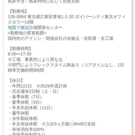
残業手当：残業時間に応じて別途支給
【勤務地】
135-0064 東京都江東区青海1-1-20 ダイバーシティ東京オフィ
スタワー14階
地図で確認
台場開発センター
<勤務地の変更範囲>
国内外のアイシン・関係会社の全拠点・全部署・全工場
【勤務時間】
8:30〜17:30
※工場、事業所により異なる
※部門によりフレックスタイム制あり（コアタイムなし、1日
標準労働時間8時間
【休日】
・年間121日 ※2026年度計画
・完全週休2日制（土・日）
・春季休暇（7日）
・夏季休暇（9日）
・年末年始休暇（11日）
・慶弔休暇
・永年勤続休暇
・年次有給休暇 ※入社3ヵ月後にMin8日支給
・有休消化率100%
・産休育休制度あり