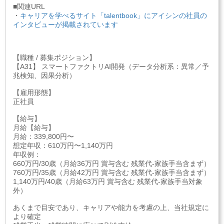
■関連URL
・
キャリアを学べるサイト「talentbook」にアイシンの社員の
インタビューが掲載されています
【職種 / 募集ポジション】
【A31】 スマートファクトリAI開発（データ分析系：異常／予
兆検知、因果分析）
【雇用形態】
正社員
【給与】
月給【給与】
月給：339,800円〜
想定年収：610万円〜1,140万円
年収例：
660万円/30歳（月給36万円 賞与含む 残業代-家族手当含まず）
760万円/35歳（月給42万円 賞与含む 残業代-家族手当含まず）
1,140万円/40歳（月給63万円 賞与含む 残業代-家族手当対象
外）
あくまで目安であり、キャリアや能力を考慮の上、当社規定に
より確定